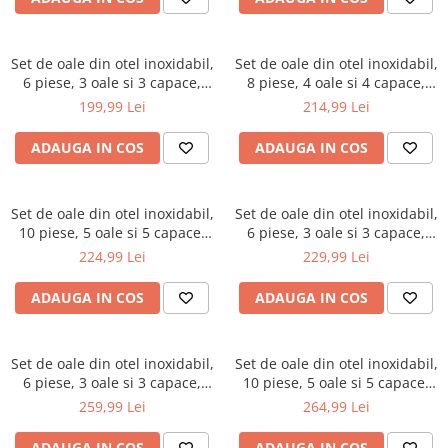
Filtre ulei
Cantare
Chrom-Vanadium
Pistol impact 1/2"
Masini tuns
Aparate de slefuit
Prelungitor chei
Suporturi baie
De impact / de forta
Pistol impact 3/4"
Motoburghii / burghii
Aparate de tuns
Truse scule
Gratar si camping
Tubulare speciale
Set de oale din otel inoxidabil,
Set de oale din otel inoxidabil,
Pistol nituit
6 piese, 3 oale si 3 capace,
8 piese, 4 oale si 4 capace,
Clesti auto
Motocoase
Aparate de vopsit
Ciocane / topoare/pana/Leviere
Alte produse camping
Polizoare
diametru 18, 20, 24 cm (KH-
diametru 16, 18, 20, 24 cm
199,99 Lei
214,99 Lei
Compresoare auto
Pompa apa
Aragazuri si arzatoare camping
Aparate pe acumulator / baterie
Clesti
4447)
(KB-7694)
Recuperator ulei
Ceaune
Cricuri
Prelata
ADAUGA IN COS
ADAUGA IN COS
Aspiratoare
Clesti / prese pentru sertizat
Seturi pneumatice
Gratare
Dulap scule echipat si neechipat
Clesti pentru extras / demontat
Pulverizatoare
Baterii incarcatoare
Lazi frigorifice portabile
Clesti pentru nituit
Elevator
Scara
Betoniera
Set de oale din otel inoxidabil,
Set de oale din otel inoxidabil,
Ingrijire personala
Clesti pentru taiat
10 piese, 5 oale si 5 capace,
6 piese, 3 oale si 3 capace,
Extractoare / Prese
Sere / solarii
Cantar electronic
diametru 16, 18, 20, 20, 22 cm
Instalatii
diametru 18, 20, 22 cm (KH-
Clesti reglabili /autoblocanti
224,99 Lei
229,99 Lei
Extras arcuri suspensie
Suflanta aspirator
(KB-7695)
4309)
Ciocane rotopercutoare
Cuttere
Ventilatie si climatizare
Extras demontat curele
ADAUGA IN COS
ADAUGA IN COS
Compresoare
Extractoare / prese
Aeroterme / Incalzitoare
Extras demontat tapiterie pini
Fierastraie
Dezumidificatoare
conectori
Extras arcuri suspensie
Set de oale din otel inoxidabil,
Set de oale din otel inoxidabil,
Umidificatoare
Generatoare de ozon
Extras injector supape
Extras demontat tapiterie pini
6 piese, 3 oale si 3 capace,
10 piese, 5 oale si 5 capace,
conectori
Ventilatoare
Extras
Invertor / convertor curent
diametru 20, 22, 24 cm (KH-
diametru 16, 16, 18, 20, 24 cm
259,99 Lei
264,99 Lei
rulmenti/bucse/articulatii/butuci
Extras injector supape
4310)
(KB-7697)
Macara electrica
Extras suruburi piulite
Extras
ADAUGA IN COS
ADAUGA IN COS