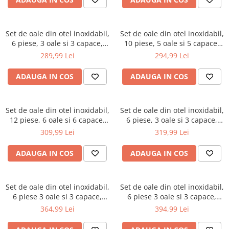
Motoare electrice
rulmenti/bucse/articulatii/butuci
Reparat caroserie
Extras suruburi piulite
Nivela Laser
Frana
Reparat caroserie
Set de oale din otel inoxidabil,
Set de oale din otel inoxidabil,
Pistoale termice
Aerisit schimbat lichid
6 piese, 3 oale si 3 capace,
10 piese, 5 oale si 5 capace,
Filetare Reparatie filete / anvelope
Bercuit conducte
diametru 22, 24, 26 cm (KH-
diametru 16, 16, 18, 20, 24 cm
Polizoare
289,99 Lei
294,99 Lei
Extractoare
4311)
(KH-4449)
Presa etrier
De banc
Reparatie anvelope
ADAUGA IN COS
ADAUGA IN COS
Trusa completa
Polizor mini
Reparatie completa filete
Magnet recuperator
Unghiulare/drepte
Tarozi si filiere
Pistol impact
Pompe
Set de oale din otel inoxidabil,
Set de oale din otel inoxidabil,
Masurat
12 piese, 6 oale si 6 capace,
6 piese, 3 oale si 3 capace,
Pistol electric
PPR lipire taiere
diametru 16, 16, 18, 20, 24, 24
diametru 22, 24, 26 cm (KB-
Menghine
309,99 Lei
319,99 Lei
Pistol pneumatic
cm (KB-7698)
7177)
Prelungitoare curent
Cu reglare in cruce
Polish auto
ADAUGA IN COS
ADAUGA IN COS
Redresoare/robot pornire/starter
Menghina fixare
Pompa extras lichide
auto
Simple rotative
Rampa
Stabilizatoare curent AVR
Set de oale din otel inoxidabil,
Montat panouri rigips OSB
Set de oale din otel inoxidabil,
6 piese 3 oale si 3 capace,
6 piese 3 oale si 3 capace,
Scaune mese organizatoare atelier
Strung lemn electric
Pistoale pentru silicon
diametru 26, 28, 30 cm (KH-
diametru 26, 28, 30 cm (KB-
364,99 Lei
394,99 Lei
Scule hidraulice
Sudura / taiere
4312)
7178)
Pompe manuale
Accesorii/piese hidraulice