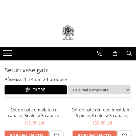
Scule electrice
Scule Atelier Auto
Scule pneumatice
Scule de mana
Scule pentru gradinarit
Gard electric - pachete si accesorii
Generatoare si motoare
Ancorare si ridicare
Auto / Moto
Casa
Ferma
Protectie si siguranta
Accesorii
Accesorii / consumabile atelier
Accesorii pneumatice
Aparat taiat gresie, faianta,
Accesorii motocoasa
Pachete/kit-uri gard electric
Generatoare curent
Scripete/chinga auto/troliu
Accesorii auto
Bucatarie
Accesorii mori / batoze
Echipamente protectie
taiere/slefuire/polizare/curatare
auto
parchet
Aparat gaurit / ciocan
Ambreiaje
Aparate/generatoare de impuls
Accesorii si piese generatoare
Cabluri otel
Accesorii bicicleta
Aragazuri / Plite
Aparate de muls
Semnalizare / reflectorizante
Amestecatoare
Ambreiaj
Biti hex/torx/spline
Generatoare curent benzina
Ceai si cafea
Aparat gresat
Anvelope/roti
Conductori (fir, sarma, banda,
Carlige
Canistre / recipiente combustibil
Diverse ferma
Siguranta auto
Aparat frezat / taiat
Aparat masina dejantat echilibrat
Burghie/freze/carote/dalti/dornuri/cutite
plasa)
Generatoare curent diesel
Depozitare si organizare
Aparat sablat curatat
Compactor/Elicopter
Iluminat auto
Hranitoare/adapatoare
vulcanizare
strung/punctatoare
Generator curent cu inverter
Electrocasnice
Aparat gaurit si insurubat
Izolatori (inelare, colt, dublu)
Aparate tencuit
Cultivatoare
Lanturi zapada / antiderapante
Incubator
Seturi vase gatit
invertor
Aparat sablat curatat
Capsatoare
Ustensile bucatarie
Aparat carotat
Poarta (maner, izolator, arc)
Butelie aer comprimat
Despicator
Motoare cu ardere interna
Remorca
Mori / batoze / zdrobitoare
Vesela si servire
Afiseaza:
1-
24
din
24
produse
Blocaj distributie
Chei combinate/inelare/cu clichet
Aparat de banc
Sistem alimentare (panou, baterie,
Cap/cilindru compresor
Diverse gradinarit
Accesorii si piese motoare
Alte articole pentru casa
Chei
Chei cu clichet
adaptor 220V)
Aparat de mana
FILTRE
Motoare benzina
Compresoare
Fierastraie cu lant
Aspiratoare
Chei fara clichet
Aparat masina cusut
Biti hex/torx/spline
Accesorii
Motoare electrice
Chei speciale
Cric pneumatic
Franghii / sfori
Aspiratoare exterior
Chei auto speciale
Aparat spalat cu presiune
Set de oale emailate cu
Set de oale din otel inoxidabil,
Chei dinamometrice
Aspiratoare uz casnic
Chei combinate/inelare/cu clichet
Pistol / sistem vopsit
Furtun
capace, 5oale si 5 capace,
6 piese,3 oale si 3 capace,
Aparate de ascutit
Baie
model floral alb (KB-7169)
diametru 16, 18, 20 cm (KH-
Chei tubulare
Chei tubulare
119,99 Lei
159,99 Lei
Pistol impact
Lampi/Proiectoare
Aparate de masurat
4446)
Dinamometrice
Baterii si dusuri
Adaptoare
Pistol impact 1"
Masina de batut stalpi
Aparate de rindeluit
ADAUGA IN COS
ADAUGA IN COS