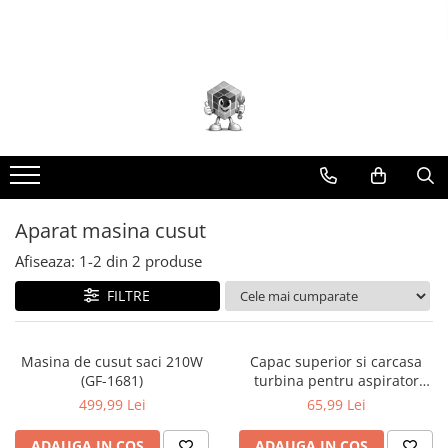
Toate Produsele
Scule electrice
Accesorii
taiere/slefuire/polizare/curatare
Amestecatoare
Aparat frezat / taiat
Aparat masina cusut
Aparat gaurit si insurubat
Afiseaza:
1-
2
din
2
produse
Aparat carotat
FILTRE
Aparat de banc
Aparat de mana
Aparat masina cusut
Masina de cusut saci 210W
Capac superior si carcasa
(GF-1681)
turbina pentru aspirator
Aparat spalat cu presiune
industrial ER2000 (ER2000-2)
499,99 Lei
65,99 Lei
Aparate de ascutit
ADAUGA IN COS
ADAUGA IN COS