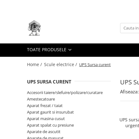
Toate Produsele
Scule electrice
Accesorii
taiere/slefuire/polizare/curatare
TOATE PRODUSELE
Amestecatoare
Home /
Scule electrice /
UPS Sursa curent
Aparat frezat / taiat
Aparat gaurit si insurubat
UPS Su
UPS SURSA CURENT
Aparat carotat
Afiseaza:
Accesorii taiere/slefuire/polizare/curatare
Aparat de banc
Amestecatoare
Aparat de mana
Aparat frezat / taiat
Aparat masina cusut
Aparat gaurit si insurubat
Aparat masina cusut
UPS sursa
Aparat spalat cu presiune
Aparat spalat cu presiune
urgent
Aparate de ascutit
2000VA 
Aparate de ascutit
Aparate de masurat