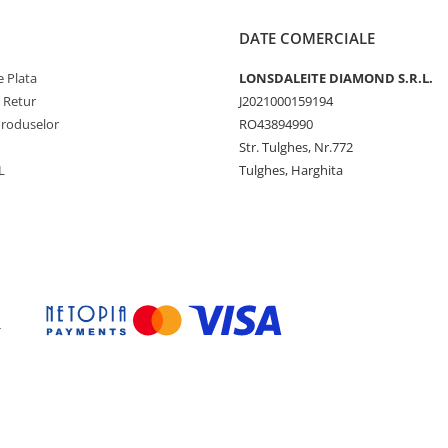
DATE COMERCIALE
 Plata
LONSDALEITE DIAMOND S.R.L.
e Retur
J2021000159194
Produselor
RO43894990
Str. Tulghes, Nr.772
L
Tulghes, Harghita
-