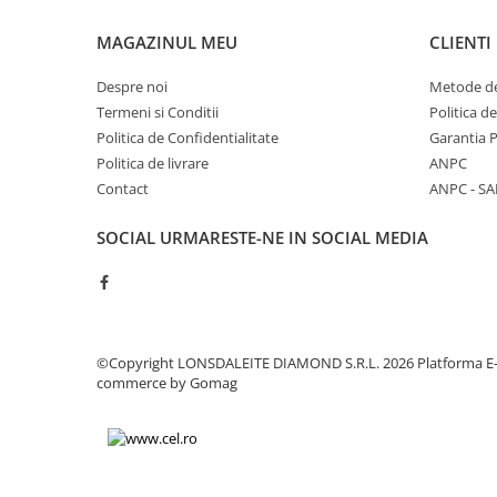
Sudura / taiere
MAGAZINUL MEU
CLIENTI
Accesorii / consumabile sudura
Aparat taiat cu plasma
Despre noi
Metode de
Aparate sudura
Termeni si Conditii
Politica d
Masca de sudura
Politica de Confidentialitate
Garantia 
Sursa lumina
Politica de livrare
ANPC
Contact
ANPC - SA
UPS Sursa curent
Vibrator beton
SOCIAL
URMARESTE-NE IN SOCIAL MEDIA
Scule Atelier Auto
Accesorii / consumabile atelier
auto
Ambreiaj
©Copyright LONSDALEITE DIAMOND S.R.L. 2026
Platforma E
Aparat masina dejantat echilibrat
commerce by Gomag
vulcanizare
Aparat sablat curatat
Blocaj distributie