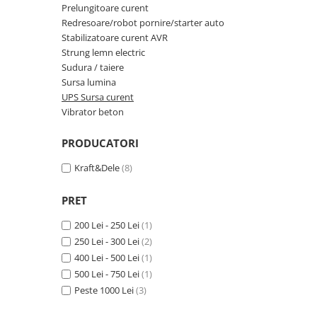
Prelungitoare curent
Macara electrica
Redresoare/robot pornire/starter auto
Motoare electrice
Stabilizatoare curent AVR
Strung lemn electric
Nivela Laser
Sudura / taiere
Pistoale termice
Sursa lumina
UPS Sursa curent
Polizoare
Vibrator beton
De banc
Polizor mini
PRODUCATORI
Unghiulare/drepte
Kraft&Dele
(8)
Pompe
PPR lipire taiere
PRET
Prelungitoare curent
200 Lei - 250 Lei
(1)
250 Lei - 300 Lei
(2)
Redresoare/robot pornire/starter
auto
400 Lei - 500 Lei
(1)
500 Lei - 750 Lei
(1)
Stabilizatoare curent AVR
Peste 1000 Lei
(3)
Strung lemn electric