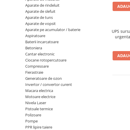
Aparate de masurat
Aparate de rindeluit
ADAUG
Aparate de rindeluit
Aparate de slefuit
Aparate de tuns
Aparate de slefuit
Aparate de vopsit
Aparate de tuns
Aparate pe acumulator / baterie
UPS sursa
Aspiratoare
Aparate de vopsit
urgenta
Baterii incarcatoare
1500VA 
Aparate pe acumulator / baterie
Betoniera
Aspiratoare
Cantar electronic
ADAUG
Ciocane rotopercutoare
Baterii incarcatoare
Compresoare
Betoniera
Fierastraie
Generatoare de ozon
Cantar electronic
Invertor / convertor curent
Ciocane rotopercutoare
Macara electrica
Motoare electrice
Compresoare
Nivela Laser
Fierastraie
Pistoale termice
Polizoare
Generatoare de ozon
Pompe
Invertor / convertor curent
PPR lipire taiere