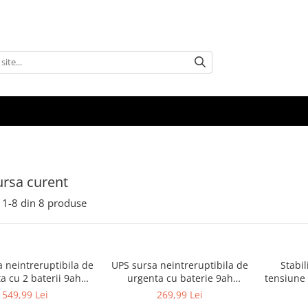
rsa curent
1-
8
din
8
produse
 neintreruptibila de
UPS sursa neintreruptibila de
Stabi
a cu 2 baterii 9ah
urgenta cu baterie 9ah
tensiune 
1200W LCD (KD1930)
1000VA 600W (KD1927)
230V
549,99 Lei
269,99 Lei