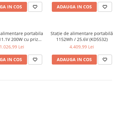
GA IN COS
ADAUGA IN COS
 alimentare portabila
Stație de alimentare portabilă
1.1V 200W cu prize
1152Wh / 25.6V (KD5532)
si incarcare solara
1.026,99 Lei
4.409,99 Lei
(KD5530)
GA IN COS
ADAUGA IN COS