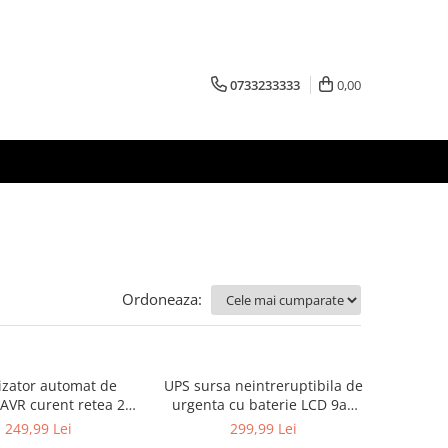
0733233333
0,00
Ordoneaza:
lizator automat de
UPS sursa neintreruptibila de
AVR curent retea 220
urgenta cu baterie LCD 9ah
 1000VA (KD1925)
1000VA 600W (KD1928)
249,99 Lei
299,99 Lei