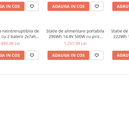
A IN COS
ADAUGA IN COS
ADAU
 neintreruptibila de
Statie de alimentare portabila
Statie de
 cu 2 baterii 2x7ah
296Wh 14.8V 500W cu prize
222Wh 1
900W LCD (KD1929)
AC USB si incarcare solara
AC USB 
499,99 Lei
1.251,99 Lei
(KD5531)
A IN COS
ADAUGA IN COS
ADAU