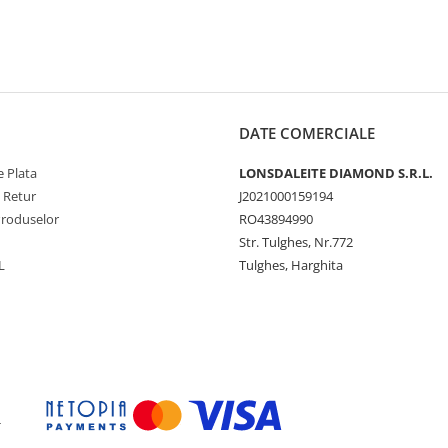
DATE COMERCIALE
 Plata
LONSDALEITE DIAMOND S.R.L.
e Retur
J2021000159194
Produselor
RO43894990
Str. Tulghes, Nr.772
L
Tulghes, Harghita
-