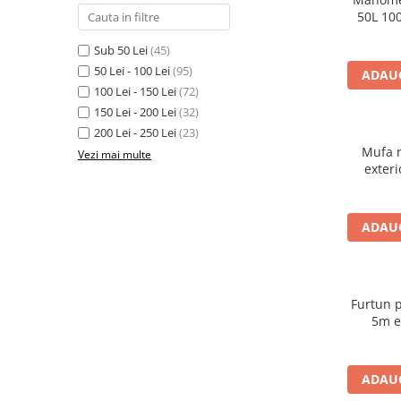
Macara electrica
50L 10
Motoare electrice
Sub 50 Lei
(45)
Nivela Laser
50 Lei - 100 Lei
(95)
ADAUG
100 Lei - 150 Lei
(72)
Pistoale termice
150 Lei - 200 Lei
(32)
Polizoare
200 Lei - 250 Lei
(23)
Mufa r
De banc
Vezi mai multe
Polizor mini
Unghiulare/drepte
Pompe
ADAUG
PPR lipire taiere
Prelungitoare curent
Furtun 
Redresoare/robot pornire/starter
5m ex
auto
Stabilizatoare curent AVR
ADAUG
Strung lemn electric