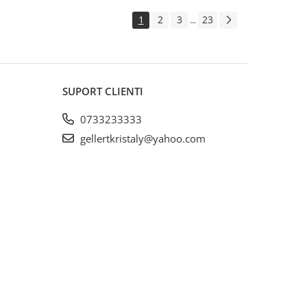
1
2
3
23
...
SUPORT CLIENTI
0733233333
gellertkristaly@yahoo.com