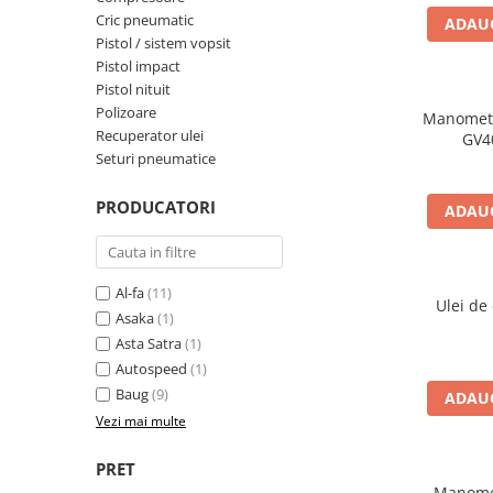
Aparate de masurat
Cric pneumatic
ADAUG
Aparate de rindeluit
Pistol / sistem vopsit
Pistol impact
Aparate de slefuit
Pistol nituit
Aparate de tuns
Polizoare
Manomet
Recuperator ulei
Aparate de vopsit
GV4
Seturi pneumatice
Aparate pe acumulator / baterie
Aspiratoare
PRODUCATORI
ADAUG
Baterii incarcatoare
Betoniera
Al-fa
(11)
Ulei de
Cantar electronic
Asaka
(1)
Ciocane rotopercutoare
Asta Satra
(1)
Autospeed
(1)
Compresoare
Baug
(9)
ADAUG
Fierastraie
Vezi mai multe
Generatoare de ozon
PRET
Invertor / convertor curent
Manome