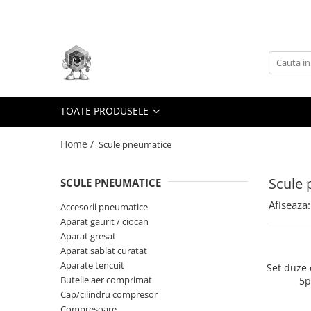
Toate Produsele
Scule electrice
Accesorii
taiere/slefuire/polizare/curatare
TOATE PRODUSELE
Amestecatoare
Home /
Scule pneumatice
Aparat frezat / taiat
Aparat gaurit si insurubat
Scule
SCULE PNEUMATICE
Aparat carotat
Afiseaza:
Accesorii pneumatice
Aparat de banc
Aparat gaurit / ciocan
Aparat de mana
Aparat gresat
Aparat masina cusut
Aparat sablat curatat
Aparate tencuit
Set duze 
Aparat spalat cu presiune
Butelie aer comprimat
5p
Aparate de ascutit
Cap/cilindru compresor
Compresoare