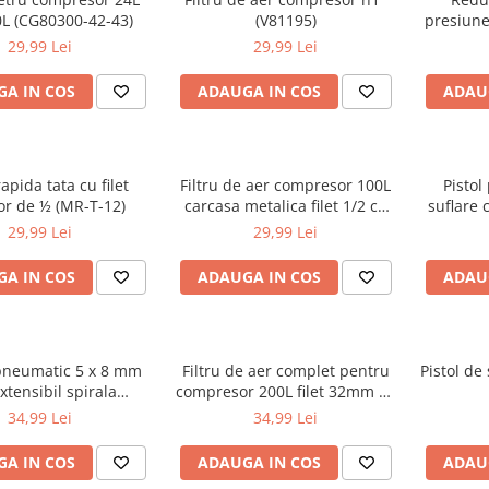
0L (CG80300-42-43)
(V81195)
presiune
pneu
29,99 Lei
29,99 Lei
A IN COS
ADAUGA IN COS
ADAU
apida tata cu filet
Filtru de aer compresor 100L
Pistol
exterior de ½ (MR-T-12)
carcasa metalica filet 1/2 cu
suflare 
insertie hartie (M8069062)
29,99 Lei
29,99 Lei
A IN COS
ADAUGA IN COS
ADAU
pneumatic 5 x 8 mm
Filtru de aer complet pentru
Pistol de
tensibil spirala
compresor 200L filet 32mm cu
(WDS2154)
element filtrant inclus
34,99 Lei
34,99 Lei
(M8068100)
A IN COS
ADAUGA IN COS
ADAU