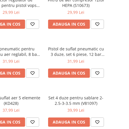
 pentru pistol vopsit
HEPA (S10673)
matic (M806911)
29,99 Lei
29,99 Lei
GA IN COS
ADAUGA IN COS
 pneumatic pentru
Pistol de suflat pneumatic cu
cu aer reglabil, 8 bar
3 duze, set 6 piese, 12 bar
(KD5788)
(TA102)
31,99 Lei
31,99 Lei
GA IN COS
ADAUGA IN COS
 suflat aer 5 elemente
Set 4 duze pentru sablare 2-
(KD428)
2.5-3-3.5 mm (V81097)
37,99 Lei
39,99 Lei
GA IN COS
ADAUGA IN COS