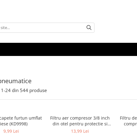
 pneumatice
1-
24
din
544
produse
capete furtun umflat
Filtru aer compresor 3/8 inch
Filtru d
iese (KD9998)
din otel pentru protectie si
compre
filtrare aer (EFT-12727)
20mm c
9,99 Lei
13,99 Lei