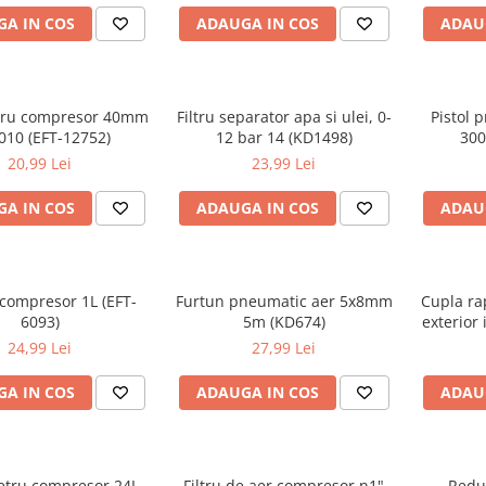
A IN COS
ADAUGA IN COS
ADAU
ru compresor 40mm
Filtru separator apa si ulei, 0-
Pistol 
010 (EFT-12752)
12 bar 14 (KD1498)
300
20,99 Lei
23,99 Lei
A IN COS
ADAUGA IN COS
ADAU
 compresor 1L (EFT-
Furtun pneumatic aer 5x8mm
Cupla ra
6093)
5m (KD674)
exterior
KD130
24,99 Lei
27,99 Lei
A IN COS
ADAUGA IN COS
ADAU
tru compresor 24L
Filtru de aer compresor n1"
Reduc