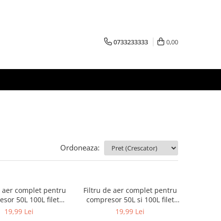
0733233333
0,00
Ordoneaza:
e aer complet pentru
Filtru de aer complet pentru
sor 50L 100L filet
compresor 50L si 100L filet
u element filtrant
20mm cu element filtrant
19,99 Lei
19,99 Lei
(M806906)
(M806872)