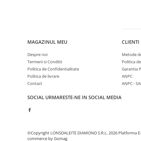
Sudura / taiere
Accesorii / consumabile sudura
Aparat taiat cu plasma
Aparate sudura
Masca de sudura
MAGAZINUL MEU
CLIENTI
Sursa lumina
Despre noi
Metode de
UPS Sursa curent
Termeni si Conditii
Politica d
Vibrator beton
Politica de Confidentialitate
Garantia 
Scule Atelier Auto
Politica de livrare
ANPC
Accesorii / consumabile atelier
Contact
ANPC - SA
auto
SOCIAL
URMARESTE-NE IN SOCIAL MEDIA
Ambreiaj
Aparat masina dejantat echilibrat
vulcanizare
Aparat sablat curatat
©Copyright LONSDALEITE DIAMOND S.R.L. 2026
Platforma E
Blocaj distributie
commerce by Gomag