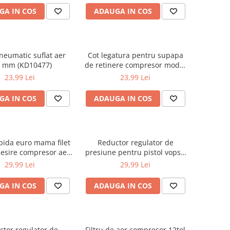
GA IN COS
ADAUGA IN COS
pneumatic suflat aer
Cot legatura pentru supapa
 mm (KD10477)
de retinere compresor model
V0.25/8 (M80689101)
23,99 Lei
23,99 Lei
GA IN COS
ADAUGA IN COS
pida euro mama filet
Reductor regulator de
 iesire compresor aer
presiune pentru pistol vopsit
1-KD1484-KD1483
pneumatic (TA130)
29,99 Lei
29,99 Lei
TA0002
GA IN COS
ADAUGA IN COS
tor regulator de
Filtru de aer compresor 12tol