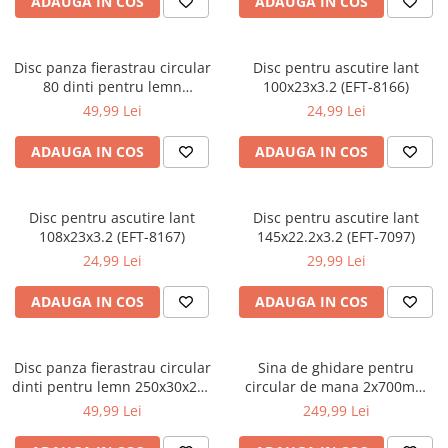
ADAUGA IN COS
ADAUGA IN COS
Sudura / taiere
Accesorii / consumabile sudura
Aparat taiat cu plasma
Disc panza fierastrau circular
Disc pentru ascutire lant
80 dinti pentru lemn
100x23x3.2 (EFT-8166)
Aparate sudura
250x30x80T (MP0253)
49,99 Lei
24,99 Lei
Masca de sudura
Sursa lumina
ADAUGA IN COS
ADAUGA IN COS
UPS Sursa curent
Vibrator beton
Disc pentru ascutire lant
Disc pentru ascutire lant
Scule Atelier Auto
108x23x3.2 (EFT-8167)
145x22.2x3.2 (EFT-7097)
24,99 Lei
29,99 Lei
Accesorii / consumabile atelier
auto
ADAUGA IN COS
ADAUGA IN COS
Ambreiaj
Aparat masina dejantat echilibrat
vulcanizare
Disc panza fierastrau circular
Sina de ghidare pentru
dinti pentru lemn 250x30x24T
circular de mana 2x700mm
Aparat sablat curatat
(MP0250)
(KD10196)
49,99 Lei
249,99 Lei
Blocaj distributie