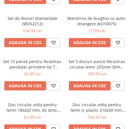
Aparate de masurat
Aparate de rindeluit
Aparate de slefuit
Set de discuri diamantate
Mandrina de burghiu cu auto-
(WDS2212)
strangere (KD10075)
Aparate de tuns
104,99 Lei
27,99 Lei
Aparate de vopsit
ADAUGA IN COS
ADAUGA IN COS
Aparate pe acumulator / baterie
Aspiratoare
Set 10 panze pentru ferastrau
Set 5 discuri panze fierastrau
Baterii incarcatoare
pendular prindere tip T
circular lemn 255mm 30mm
Betoniera
PM1372 (PM-ZBDW-10T)
(RTZTWD0082)
30,99 Lei
199,99 Lei
Cantar electronic
ADAUGA IN COS
ADAUGA IN COS
Ciocane rotopercutoare
Compresoare
Disc circular vidia pentru
Disc circular vidia pentru
Fierastraie
lemn 185x20 mm, 60 dinti,
lemn si plastic 210x30 mm,
taiere de precizie si finisaj,
100 dinti, taiere ultra-precisa,
Generatoare de ozon
63,99 Lei
104,99 Lei
PM0884 (TDD-185x20x60Z)
PM0891 (TDD-210x30x100Z)
Invertor / convertor curent
ADAUGA IN COS
ADAUGA IN COS