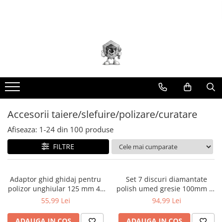
Toate Produsele
Scule electrice
Accesorii
taiere/slefuire/polizare/curatare
Amestecatoare
Aparat frezat / taiat
Accesorii taiere/slefuire/polizare/curatare
Aparat gaurit si insurubat
Afiseaza:
1-
24
din
100
produse
Aparat carotat
FILTRE
Aparat de banc
Aparat de mana
Aparat masina cusut
Adaptor ghid ghidaj pentru
Set 7 discuri diamantate
polizor unghiular 125 mm 4"
polish umed gresie 100mm cu
Aparat spalat cu presiune
(KD10789)
suport M14 PM1108 (PM-DPP-
55,99 Lei
94,99 Lei
Aparate de ascutit
100TM)
ADAUGA IN COS
ADAUGA IN COS