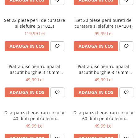
Macara electrica
Motoare electrice
Set 22 piese perii de curatare
Set 20 piese perii bureti de
Nivela Laser
si slefuire (S11023)
curatare si slefuire (TA4204)
119,99 Lei
99,99 Lei
Pistoale termice
Polizoare
ADAUGA IN COS
ADAUGA IN COS
De banc
Polizor mini
Piatra disc pentru aparat
Piatra disc pentru aparat
Unghiulare/drepte
ascutit burghie 3-10mm
ascutit burghie 8-16mm
Pompe
58mm (PM-ODW-90M-58mm)
69mm (PM-ODW-90M-69mm)
49,99 Lei
49,99 Lei
PPR lipire taiere
ADAUGA IN COS
ADAUGA IN COS
Prelungitoare curent
Redresoare/robot pornire/starter
auto
Disc panza fierastrau circular
Disc panza fierastrau circular
40 dinti pentru lemn
60 dinti pentru lemn
Stabilizatoare curent AVR
250x30x40T (MP0251)
250x30x60T (MP0252)
49,99 Lei
49,99 Lei
Strung lemn electric