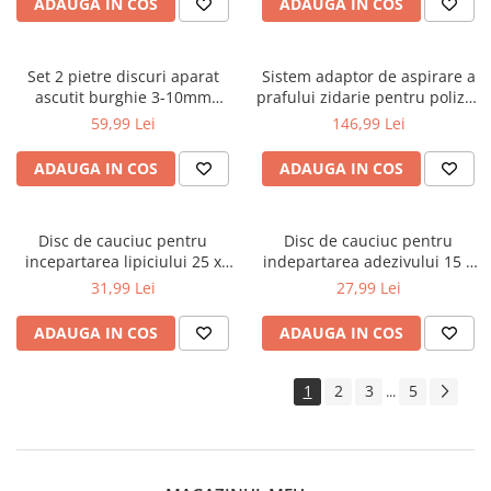
ADAUGA IN COS
ADAUGA IN COS
Chei
Biti hex/torx/spline
Chei auto speciale
Set 2 pietre discuri aparat
Sistem adaptor de aspirare a
ascutit burghie 3-10mm
prafului zidarie pentru polizor
Chei combinate/inelare/cu clichet
58mm 8-16mm 70mm
unghiular (KD1978)
59,99 Lei
146,99 Lei
Chei tubulare
(V95005)
Dinamometrice
ADAUGA IN COS
ADAUGA IN COS
Filtre ulei
Prelungitor chei
Disc de cauciuc pentru
Disc de cauciuc pentru
Truse scule
incepartarea lipiciului 25 x
indepartarea adezivului 15 x
Clesti auto
100 mm (KD5903)
88 x 8 mm (KD5902)
31,99 Lei
27,99 Lei
Compresoare auto
ADAUGA IN COS
ADAUGA IN COS
Cricuri
Dulap scule echipat si neechipat
1
2
3
5
...
Elevator
Extractoare / Prese
Extras arcuri suspensie