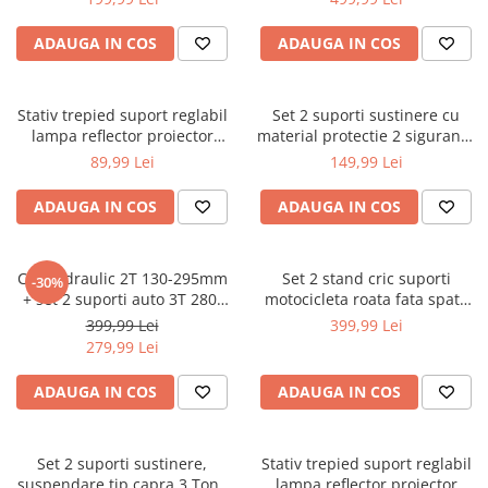
Motoare electrice
rulmenti/bucse/articulatii/butuci
(V80095)
Reparat caroserie
Extras suruburi piulite
ADAUGA IN COS
ADAUGA IN COS
Nivela Laser
Frana
Reparat caroserie
Pistoale termice
Aerisit schimbat lichid
Filetare Reparatie filete / anvelope
Bercuit conducte
Polizoare
Stativ trepied suport reglabil
Set 2 suporti sustinere cu
Extractoare
lampa reflector proiector
material protectie 2 sigurante
Presa etrier
De banc
dublu (V87540)
suspendare tip capra 3 Tone
Reparatie anvelope
89,99 Lei
149,99 Lei
Trusa completa
Polizor mini
auto, reglaj dinti 275-415mm
Reparatie completa filete
Magnet recuperator
(S10761)
Unghiulare/drepte
ADAUGA IN COS
ADAUGA IN COS
Tarozi si filiere
Pistol impact
Pompe
Masurat
Pistol electric
PPR lipire taiere
Cric hidraulic 2T 130-295mm
Set 2 stand cric suporti
Menghine
-30%
Pistol pneumatic
+ set 2 suporti auto 3T 280-
motocicleta roata fata spate
Prelungitoare curent
Cu reglare in cruce
Polish auto
420mm (2T+3T)
(1803)
399,99 Lei
399,99 Lei
Redresoare/robot pornire/starter
Menghina fixare
279,99 Lei
Pompa extras lichide
auto
Simple rotative
Rampa
Stabilizatoare curent AVR
ADAUGA IN COS
ADAUGA IN COS
Montat panouri rigips OSB
Scaune mese organizatoare atelier
Strung lemn electric
Pistoale pentru silicon
Scule hidraulice
Sudura / taiere
Set 2 suporti sustinere,
Stativ trepied suport reglabil
Pompe manuale
suspendare tip capra 3 Tone
lampa reflector proiector
Accesorii/piese hidraulice