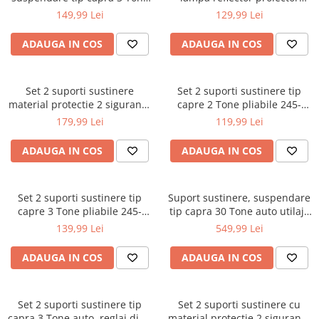
Accesorii / consumabile sudura
Scule pentru gresat
auto, reglaj dinti (14311)
dublu 1.52m (V87541)
149,99 Lei
129,99 Lei
Cilindru hidraulic
Aparat taiat cu plasma
Scule pentru instalatori
Cricuri
Aparate sudura
ADAUGA IN COS
ADAUGA IN COS
Scule pentru lemn
Macarale
Masca de sudura
Prese
Surubelnite
Sursa lumina
Set 2 suporti sustinere
Set 2 suporti sustinere tip
Scule pentru gresat
Truse scule
UPS Sursa curent
material protectie 2 sigurante
capre 2 Tone pliabile 245-
Suport motor
Ventuze
tip capra 3 Tone auto, reglaj
365mm (V80090)
Vibrator beton
179,99 Lei
119,99 Lei
dinti 295-430mm (N3300)
Suporti
ADAUGA IN COS
ADAUGA IN COS
Testere / masuratoare
Traversa echilibrare / adaptor
ridcare
Set 2 suporti sustinere tip
Suport sustinere, suspendare
capre 3 Tone pliabile 245-
tip capra 30 Tone auto utilaje
Truse diverse consumabile
365mm (V80091)
DISDG45 (BK90414)
139,99 Lei
549,99 Lei
ADAUGA IN COS
ADAUGA IN COS
Set 2 suporti sustinere tip
Set 2 suporti sustinere cu
capra 3 Tone auto, reglaj dinti
material protectie 2 sigurante