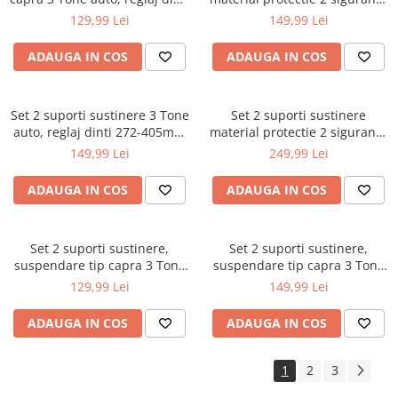
285-425mm (V80093)
suspendare tip capra 3 Tone
129,99 Lei
149,99 Lei
auto, reglaj dinti 285-425mm
(TA248)
ADAUGA IN COS
ADAUGA IN COS
Set 2 suporti sustinere 3 Tone
Set 2 suporti sustinere
auto, reglaj dinti 272-405mm
material protectie 2 sigurante
(RTPSK0080)
tip capra 6 Tone auto, reglaj
149,99 Lei
249,99 Lei
dinti 400-585mm (KD3097)
ADAUGA IN COS
ADAUGA IN COS
Set 2 suporti sustinere,
Set 2 suporti sustinere,
suspendare tip capra 3 Tone
suspendare tip capra 3 Tone
auto, reglaj dinti DISCY63
auto, reglaj dinti (FR9033)
129,99 Lei
149,99 Lei
(BK82115)
ADAUGA IN COS
ADAUGA IN COS
1
2
3