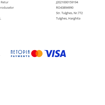
e Retur
J2021000159194
Produselor
RO43894990
Str. Tulghes, Nr.772
L
Tulghes, Harghita
-