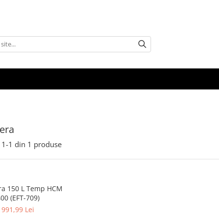
era
1-
1
din
1
produse
ra 150 L Temp HCM
00 (EFT-709)
991,99 Lei