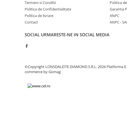
Sudura / taiere
Termeni si Conditii
Politica d
Politica de Confidentialitate
Garantia 
Accesorii / consumabile sudura
Politica de livrare
ANPC
Aparat taiat cu plasma
Contact
ANPC - SA
Aparate sudura
Masca de sudura
SOCIAL
URMARESTE-NE IN SOCIAL MEDIA
Sursa lumina
UPS Sursa curent
Vibrator beton
©Copyright LONSDALEITE DIAMOND S.R.L. 2026
Platforma E
Scule Atelier Auto
commerce by Gomag
Accesorii / consumabile atelier
auto
Ambreiaj
Aparat masina dejantat echilibrat
vulcanizare
Aparat sablat curatat
Blocaj distributie