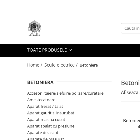
Toate Produsele
Scule electrice
Accesorii
taiere/slefuire/polizare/curatare
TOATE PRODUSELE
Amestecatoare
Home /
Scule electrice /
Betoniera
Aparat frezat / taiat
Aparat gaurit si insurubat
Betoni
BETONIERA
Aparat carotat
Afiseaza:
Accesorii taiere/slefuire/polizare/curatare
Aparat de banc
Amestecatoare
Aparat de mana
Aparat frezat / taiat
Aparat masina cusut
Aparat gaurit si insurubat
Aparat masina cusut
Betonie
Aparat spalat cu presiune
Aparat spalat cu presiune
4
Aparate de ascutit
Aparate de ascutit
Aparate de masurat