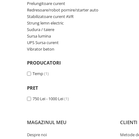
Prelungitoare curent
Macara electrica
Redresoare/robot pornire/starter auto
Motoare electrice
Stabilizatoare curent AVR
Strung lemn electric
Nivela Laser
Sudura / taiere
Pistoale termice
Sursa lumina
UPS Sursa curent
Polizoare
Vibrator beton
De banc
Polizor mini
PRODUCATORI
Unghiulare/drepte
Temp
(1)
Pompe
PPR lipire taiere
PRET
Prelungitoare curent
750 Lei - 1000 Lei
(1)
Redresoare/robot pornire/starter
auto
MAGAZINUL MEU
CLIENTI
Stabilizatoare curent AVR
Strung lemn electric
Despre noi
Metode de