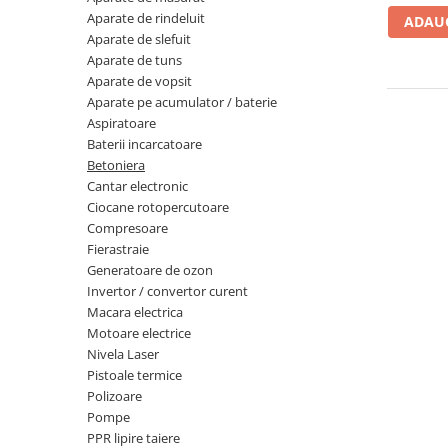
Aparate de masurat
Aparate de rindeluit
ADAUG
Aparate de rindeluit
Aparate de slefuit
Aparate de tuns
Aparate de slefuit
Aparate de vopsit
Aparate de tuns
Aparate pe acumulator / baterie
Aspiratoare
Aparate de vopsit
Baterii incarcatoare
Aparate pe acumulator / baterie
Betoniera
Aspiratoare
Cantar electronic
Ciocane rotopercutoare
Baterii incarcatoare
Compresoare
Betoniera
Fierastraie
Generatoare de ozon
Cantar electronic
Invertor / convertor curent
Ciocane rotopercutoare
Macara electrica
Motoare electrice
Compresoare
Nivela Laser
Fierastraie
Pistoale termice
Polizoare
Generatoare de ozon
Pompe
Invertor / convertor curent
PPR lipire taiere