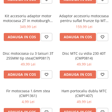
Aparate de masurat
Aparate de rindeluit
Aparate de slefuit
Kit accesoriu adaptor motor
Adaptor accesoriu motocoasa
motocoasa 2T in motoburghiu
pentru suflat frunze tip MTC
Aparate de tuns
(CMP0567)
(GF-2042)
349,99 Lei
159,99 Lei
Aparate de vopsit
ADAUGA IN COS
ADAUGA IN COS
Aparate pe acumulator / baterie
Aspiratoare
Disc motocoasa cu 3 taisuri 3T
Disc MTC cu vidia 230 40T
Baterii incarcatoare
255MM tip stea(CMP0817)
(CMP0814)
Betoniera
49,99 Lei
49,99 Lei
Cantar electronic
ADAUGA IN COS
ADAUGA IN COS
Ciocane rotopercutoare
Compresoare
Fir motocoasa 1.6mm stea
Ham portocaliu dublu MTC
Fierastraie
(CMP1361)
(CMP1407)
Generatoare de ozon
4,99 Lei
49,99 Lei
Invertor / convertor curent
ADAUGA IN COS
ADAUGA IN COS