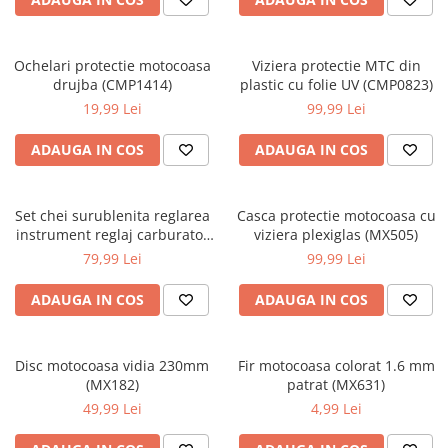
Macara electrica
Motoare electrice
Ochelari protectie motocoasa
Viziera protectie MTC din
Nivela Laser
drujba (CMP1414)
plastic cu folie UV (CMP0823)
19,99 Lei
99,99 Lei
Pistoale termice
Polizoare
ADAUGA IN COS
ADAUGA IN COS
De banc
Polizor mini
Set chei surublenita reglarea
Casca protectie motocoasa cu
Unghiulare/drepte
instrument reglaj carburator
viziera plexiglas (MX505)
Pompe
10 piese (KD11246)
79,99 Lei
99,99 Lei
PPR lipire taiere
ADAUGA IN COS
ADAUGA IN COS
Prelungitoare curent
Redresoare/robot pornire/starter
auto
Disc motocoasa vidia 230mm
Fir motocoasa colorat 1.6 mm
(MX182)
patrat (MX631)
Stabilizatoare curent AVR
49,99 Lei
4,99 Lei
Strung lemn electric