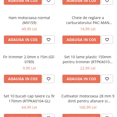
ADAUGA IN COS
ADAUGA IN COS
Sudura / taiere
Accesorii / consumabile sudura
Aparat taiat cu plasma
Ham motocoasa normal
Cheie de reglare a
(MX159)
carburatorului PAC-MAN
Aparate sudura
(KD11240)
49,99 Lei
14,99 Lei
Masca de sudura
Sursa lumina
ADAUGA IN COS
ADAUGA IN COS
UPS Sursa curent
Vibrator beton
Fir trimmer 2.0mm x 15m (GF-
Set 10 lame plastic 150mm
Scule Atelier Auto
0789)
pentru trimmer (RTPKA0104-
OS)
9,99 Lei
22,99 Lei
Accesorii / consumabile atelier
auto
ADAUGA IN COS
ADAUGA IN COS
Ambreiaj
Aparat masina dejantat echilibrat
vulcanizare
Set 10 bucati cap taiere cu fir
Cultivator motocoasa 28 mm 9
170mm (RTPKA0104-GL)
dinti pentru afanare si
Aparat sablat curatat
prelucrare sol (EFT-8927)
64,99 Lei
160,99 Lei
Blocaj distributie