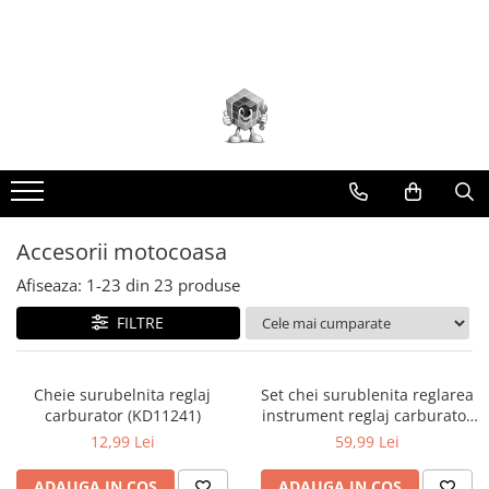
Toate Produsele
Scule electrice
Accesorii
taiere/slefuire/polizare/curatare
Amestecatoare
Aparat frezat / taiat
Accesorii motocoasa
Aparat gaurit si insurubat
Afiseaza:
1-
23
din
23
produse
Aparat carotat
FILTRE
Aparat de banc
Aparat de mana
Aparat masina cusut
Cheie surubelnita reglaj
Set chei surublenita reglarea
carburator (KD11241)
instrument reglaj carburator
Aparat spalat cu presiune
8 piese (KD11245)
12,99 Lei
59,99 Lei
Aparate de ascutit
ADAUGA IN COS
ADAUGA IN COS