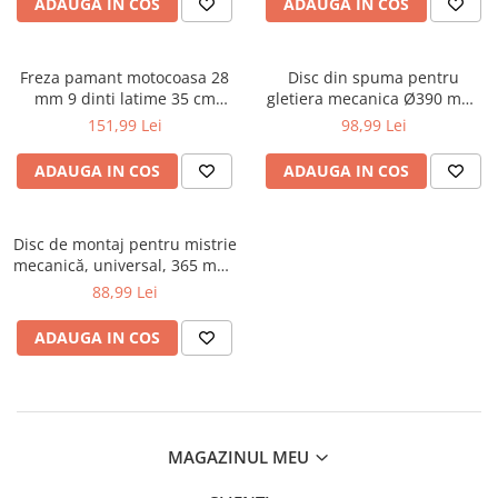
ADAUGA IN COS
ADAUGA IN COS
Chei
Biti hex/torx/spline
Chei auto speciale
Freza pamant motocoasa 28
Disc din spuma pentru
mm 9 dinti latime 35 cm
gletiera mecanica Ø390 mm,
Chei combinate/inelare/cu clichet
pentru prasit si afanare sol
universal (PM-ZDT-1100M-
151,99 Lei
98,99 Lei
Chei tubulare
(EFT-4516)
TZG)
Dinamometrice
ADAUGA IN COS
ADAUGA IN COS
Filtre ulei
Prelungitor chei
Disc de montaj pentru mistrie
Truse scule
mecanică, universal, 365 mm,
Clesti auto
pană 13×17 mm, pentru PM-
88,99 Lei
ZDT-1100M / PM-ZDT-750 (PM-
Compresoare auto
ZDT-1100M-TM)
ADAUGA IN COS
Cricuri
Dulap scule echipat si neechipat
Elevator
Extractoare / Prese
MAGAZINUL MEU
Extras arcuri suspensie