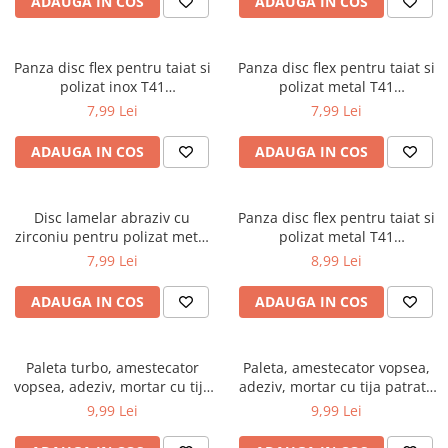
ADAUGA IN COS
ADAUGA IN COS
Accesorii / consumabile sudura
Scule pentru gresat
Cilindru hidraulic
Aparat taiat cu plasma
Scule pentru instalatori
Cricuri
Aparate sudura
Panza disc flex pentru taiat si
Panza disc flex pentru taiat si
Scule pentru lemn
Macarale
Masca de sudura
polizat inox T41
polizat metal T41
Prese
Surubelnite
230x2.0x22mm DISGX07
230x2.5x22mm DISGX05
Sursa lumina
7,99 Lei
7,99 Lei
(BK77188)
(BK77186)
Scule pentru gresat
Truse scule
UPS Sursa curent
ADAUGA IN COS
ADAUGA IN COS
Suport motor
Ventuze
Vibrator beton
Suporti
Disc lamelar abraziv cu
Panza disc flex pentru taiat si
Testere / masuratoare
zirconiu pentru polizat metal
polizat metal T41
Traversa echilibrare / adaptor
inox P60, 125mm DISGX18
230x3.0x22mm DISGX06
7,99 Lei
8,99 Lei
ridcare
(BK77199)
(BK77187)
ADAUGA IN COS
ADAUGA IN COS
Truse diverse consumabile
Paleta turbo, amestecator
Paleta, amestecator vopsea,
vopsea, adeziv, mortar cu tija
adeziv, mortar cu tija patrata
hexagonala 400x80x8mm
400x80x8mm DISPZ42
9,99 Lei
9,99 Lei
DISPZ47 (BK79924)
(BK79919)