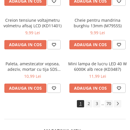
ADAUGA IN COS
ADAUGA IN COS
Creion tensiune voltajmetru
Cheie pentru mandrina
volmetru afisaj LCD (KD11401)
burghiu 13mm (M79555)
9,99 Lei
9,99 Lei
ADAUGA IN COS
ADAUGA IN COS
Paleta, amestecator vopsea,
Mini lampa de lucru LED 40 W
adeziv, mortar cu tija SDS
6000K alb rece (KD3487)
400x80x10mm DISPZ50
10,99 Lei
11,99 Lei
(BK79927)
ADAUGA IN COS
ADAUGA IN COS
1
2
3
70
...