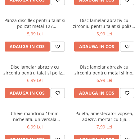
Motoare electrice
rulmenti/bucse/articulatii/butuci
Reparat caroserie
Extras suruburi piulite
Nivela Laser
Frana
Reparat caroserie
Panza disc flex pentru taiat si
Disc lamelar abraziv cu
Pistoale termice
Aerisit schimbat lichid
polizat metal T27
zirconiu pentru taiat si polizat
Filetare Reparatie filete / anvelope
Bercuit conducte
125x6.0x22mm DISGX16
metal si inox P120, 115mm
Polizoare
5,99 Lei
5,99 Lei
Extractoare
(BK77197)
DISGX96 (BK77208)
Presa etrier
De banc
Reparatie anvelope
ADAUGA IN COS
ADAUGA IN COS
Trusa completa
Polizor mini
Reparatie completa filete
Magnet recuperator
Unghiulare/drepte
Tarozi si filiere
Pistol impact
Pompe
Disc lamelar abraziv cu
Disc lamelar abraziv cu
Masurat
zirconiu pentru taiat si polizat
zirconiu pentru metal si inox
Pistol electric
PPR lipire taiere
metal, inox P120, 125mm
P60, 115mm DISGX93
Menghine
6,99 Lei
6,99 Lei
Pistol pneumatic
DISGX20 (BK77201)
(BK77205)
Prelungitoare curent
Cu reglare in cruce
Polish auto
ADAUGA IN COS
ADAUGA IN COS
Redresoare/robot pornire/starter
Menghina fixare
Pompa extras lichide
auto
Simple rotative
Rampa
Stabilizatoare curent AVR
Montat panouri rigips OSB
Cheie mandrina 10mm
Paleta, amestecator vopsea,
nichelata, universala
adeziv, mortar cu tija
Scaune mese organizatoare atelier
Strung lemn electric
Pistoale pentru silicon
(ZM0094)
hexagonala 400x60x8mm
6,99 Lei
7,99 Lei
Scule hidraulice
Sudura / taiere
DISPZ49 (BK79926)
Pompe manuale
Accesorii/piese hidraulice