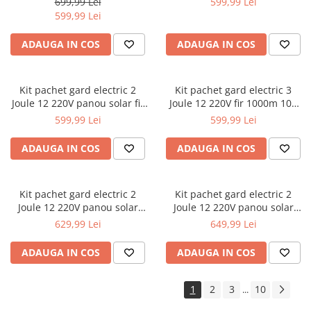
699,99 Lei
599,99 Lei
1000-01)
599,99 Lei
ADAUGA IN COS
ADAUGA IN COS
Kit pachet gard electric 2
Kit pachet gard electric 3
Joule 12 220V panou solar fir
Joule 12 220V fir 1000m 100
250m 25 izolatori + accesorii
izolatori + accesorii (BK87634-
599,99 Lei
599,99 Lei
(BK92717-250-04-02)
1000-04-01)
ADAUGA IN COS
ADAUGA IN COS
Kit pachet gard electric 2
Kit pachet gard electric 2
Joule 12 220V panou solar
Joule 12 220V panou solar
baterie 18ah 250m (BK92717-
baterie 7ah 1000m (BK92717-
629,99 Lei
649,99 Lei
250-03-18ah)
1000-03-7ah)
ADAUGA IN COS
ADAUGA IN COS
1
2
3
10
...