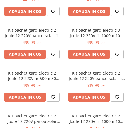
Motoare electrice
rulmenti/bucse/articulatii/butuci
Reparat caroserie
Extras suruburi piulite
ADAUGA IN COS
ADAUGA IN COS
Nivela Laser
Frana
Reparat caroserie
Pistoale termice
Aerisit schimbat lichid
Filetare Reparatie filete / anvelope
Bercuit conducte
Polizoare
Kit pachet gard electric 2
Kit pachet gard electric 3
Extractoare
Joule 12 220V panou solar fir
Joule 12 220V fir 1000m 100
Presa etrier
De banc
250m 25 izolatori (BK92717-
izolatori (BK87634-1000-01)
Reparatie anvelope
499,99 Lei
499,99 Lei
Trusa completa
Polizor mini
250-02)
Reparatie completa filete
Magnet recuperator
Unghiulare/drepte
ADAUGA IN COS
ADAUGA IN COS
Tarozi si filiere
Pistol impact
Pompe
Masurat
Pistol electric
PPR lipire taiere
Kit pachet gard electric 2
Kit pachet gard electric 2
Menghine
Pistol pneumatic
Joule 12 220V fir 500m 50
Joule 12 220V panou solar fir
Prelungitoare curent
Cu reglare in cruce
Polish auto
izolatori + accesorii (BK92717-
500m 50 izolatori (BK92717-
499,99 Lei
539,99 Lei
Redresoare/robot pornire/starter
500-04-01)
500-02)
Menghina fixare
Pompa extras lichide
auto
Simple rotative
ADAUGA IN COS
ADAUGA IN COS
Rampa
Stabilizatoare curent AVR
Montat panouri rigips OSB
Scaune mese organizatoare atelier
Strung lemn electric
Pistoale pentru silicon
Kit pachet gard electric 2
Kit pachet gard electric 2
Scule hidraulice
Sudura / taiere
Joule 12 220V panou solar
Joule 12 220V fir 1000m 100
Pompe manuale
baterie 7ah 250m (BK92717-
izolatori + accesorii (BK92717-
Accesorii/piese hidraulice