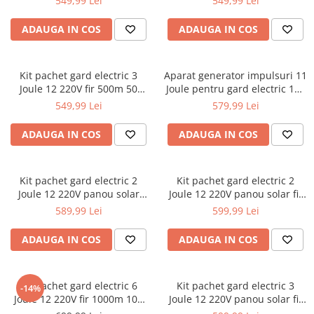
549,99 Lei
549,99 Lei
Accesorii / consumabile sudura
Scule pentru gresat
250-03-7ah)
1000-04-01)
Cilindru hidraulic
Aparat taiat cu plasma
Scule pentru instalatori
ADAUGA IN COS
ADAUGA IN COS
Cricuri
Aparate sudura
Scule pentru lemn
Macarale
Masca de sudura
Prese
Surubelnite
Sursa lumina
Kit pachet gard electric 3
Aparat generator impulsuri 11
Joule 12 220V fir 500m 50
Joule pentru gard electric 12V
Scule pentru gresat
Truse scule
UPS Sursa curent
izolatori + accesorii (BK87634-
220V (DISPK76)
549,99 Lei
579,99 Lei
Suport motor
500-04-01)
Ventuze
Vibrator beton
Suporti
ADAUGA IN COS
ADAUGA IN COS
Testere / masuratoare
Traversa echilibrare / adaptor
Kit pachet gard electric 2
Kit pachet gard electric 2
ridcare
Joule 12 220V panou solar
Joule 12 220V panou solar fir
baterie 7ah 500m (BK92717-
1000m (BK92717-1000-02)
589,99 Lei
599,99 Lei
Truse diverse consumabile
500-03-7ah)
ADAUGA IN COS
ADAUGA IN COS
Kit pachet gard electric 6
Kit pachet gard electric 3
-14%
Joule 12 220V fir 1000m 100
Joule 12 220V panou solar fir
izolatori (TH87583/BK87583-
1000m (BK87634-1000-02)