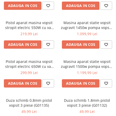
Accesorii / consumabile sudura
Scule pentru gresat
ADAUGA IN COS
ADAUGA IN COS
Cilindru hidraulic
Aparat taiat cu plasma
Scule pentru instalatori
Cricuri
Aparate sudura
Scule pentru lemn
Macarale
Masca de sudura
Pistol aparat masina vopsit
Masina aparat statie vopsit
Prese
Surubelnite
stropit electric 550W cu vas
zugravit 1450w pompa vopsea
Sursa lumina
rezervor 800ml priza 220V
var lac lavabil (KD1746)
Scule pentru gresat
219,99 Lei
1.099,99 Lei
Truse scule
UPS Sursa curent
(N4901)
Suport motor
Ventuze
Vibrator beton
ADAUGA IN COS
ADAUGA IN COS
Suporti
Testere / masuratoare
Pistol aparat masina vopsit
Masina aparat statie vopsit
Traversa echilibrare / adaptor
stropit electric 650W cu vas
zugravit 1500w pompa vopsea
ridcare
rezervor 1200ml priza 230V
var lac lavabil (KD1747)
299,99 Lei
1.199,99 Lei
(RTPDM0020)
Truse diverse consumabile
ADAUGA IN COS
ADAUGA IN COS
Duza schimb 0.8mm pistol
Duza schimb 1.8mm pistol
vopsit 3 piese (G01135)
vopsit 3 piese (G01132)
49,99 Lei
49,99 Lei