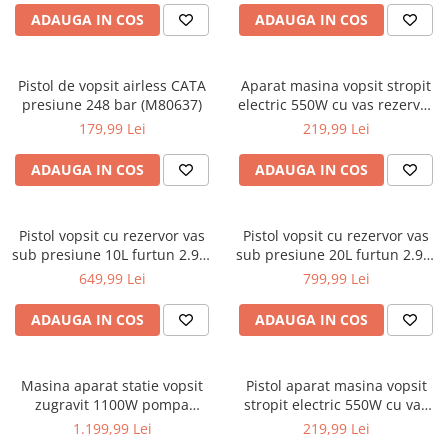
Motoare electrice
rulmenti/bucse/articulatii/butuci
Reparat caroserie
ADAUGA IN COS
ADAUGA IN COS
Extras suruburi piulite
Nivela Laser
Frana
Reparat caroserie
Pistoale termice
Aerisit schimbat lichid
Pistol de vopsit airless CATA
Aparat masina vopsit stropit
Filetare Reparatie filete / anvelope
Bercuit conducte
presiune 248 bar (M80637)
electric 550W cu vas rezervor
Polizoare
Extractoare
800ml priza 220V (PM0803)
Presa etrier
179,99 Lei
219,99 Lei
De banc
Reparatie anvelope
Trusa completa
Polizor mini
ADAUGA IN COS
ADAUGA IN COS
Reparatie completa filete
Magnet recuperator
Unghiulare/drepte
Tarozi si filiere
Pistol impact
Pompe
Masurat
Pistol vopsit cu rezervor vas
Pistol vopsit cu rezervor vas
Pistol electric
PPR lipire taiere
sub presiune 10L furtun 2.9m
sub presiune 20L furtun 2.9m
Menghine
Pistol pneumatic
(V81342)
(V81341)
Prelungitoare curent
649,99 Lei
799,99 Lei
Cu reglare in cruce
Polish auto
Redresoare/robot pornire/starter
Menghina fixare
ADAUGA IN COS
ADAUGA IN COS
Pompa extras lichide
auto
Simple rotative
Rampa
Stabilizatoare curent AVR
Montat panouri rigips OSB
Scaune mese organizatoare atelier
Masina aparat statie vopsit
Pistol aparat masina vopsit
Strung lemn electric
Pistoale pentru silicon
zugravit 1100W pompa
stropit electric 550W cu vas
Scule hidraulice
Sudura / taiere
vopsea var lac lavabil (B4900)
rezervor 800ml priza 220V
Pompe manuale
1.199,99 Lei
219,99 Lei
(B4903)
Accesorii/piese hidraulice