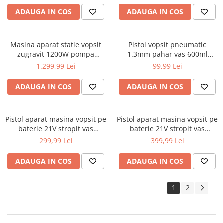
ADAUGA IN COS
ADAUGA IN COS
Masina aparat statie vopsit
Pistol vopsit pneumatic
zugravit 1200W pompa
1.3mm pahar vas 600ml
vopsea var lac lavabil
(KD2112)
1.299,99 Lei
99,99 Lei
(M80636)
ADAUGA IN COS
ADAUGA IN COS
Pistol aparat masina vopsit pe
Pistol aparat masina vopsit pe
baterie 21V stropit vas
baterie 21V stropit vas
rezervor 800ml (KD5481)
rezervor 1200ml (KD5480)
299,99 Lei
399,99 Lei
ADAUGA IN COS
ADAUGA IN COS
1
2