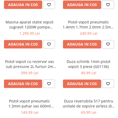
Filtre ulei
Cantare
Chrom-Vanadium
Pistol impact 1/2"
ADAUGA IN COS
ADAUGA IN COS
Masini tuns
Aparate de slefuit
Prelungitor chei
Suporturi baie
De impact / de forta
Pistol impact 3/4"
Motoburghii / burghii
Aparate de tuns
Truse scule
Gratar si camping
Tubulare speciale
Pistol nituit
Clesti auto
Motocoase
Masina aparat statie vopsit
Pistol vopsit pneumatic
Aparate de vopsit
Ciocane / topoare/pana/Leviere
Alte produse camping
Polizoare
zugravit 1200W pompa
1.4mm 1.7mm 2.0mm 2.5mm
Compresoare auto
Pompa apa
Aragazuri si arzatoare camping
Aparate pe acumulator / baterie
Clesti
vopsea var lac lavabil PM0667
HVLP pahar vas 600ml
1.299,99 Lei
249,99 Lei
Recuperator ulei
(PM-PDM-1200)
regulator PM1425 (PM-PDM-
Ceaune
Cricuri
Prelata
Aspiratoare
Clesti / prese pentru sertizat
170TZ)
Seturi pneumatice
ADAUGA IN COS
ADAUGA IN COS
Gratare
Dulap scule echipat si neechipat
Clesti pentru extras / demontat
Pulverizatoare
Baterii incarcatoare
Lazi frigorifice portabile
Clesti pentru nituit
Elevator
Scara
Betoniera
Ingrijire personala
Clesti pentru taiat
Pistol vopsit cu rezervor vas
Duza schimb 1mm pistol
Extractoare / Prese
Sere / solarii
Cantar electronic
Instalatii
sub presiune 2L furtun 2m
vopsit 3 piese (G01136)
Clesti reglabili /autoblocanti
Extras arcuri suspensie
Suflanta aspirator
(V81340)
Ciocane rotopercutoare
399,99 Lei
49,99 Lei
Cuttere
Ventilatie si climatizare
Extras demontat curele
Compresoare
Extractoare / prese
Aeroterme / Incalzitoare
ADAUGA IN COS
ADAUGA IN COS
Extras demontat tapiterie pini
Fierastraie
Dezumidificatoare
conectori
Extras arcuri suspensie
Umidificatoare
Generatoare de ozon
Extras injector supape
Extras demontat tapiterie pini
Pistol vopsit pneumatic
Duza reversibila 517 pentru
conectori
Ventilatoare
Extras
Invertor / convertor curent
1.3mm pahar vas 600ml
unitate de vopsire airless din
rulmenti/bucse/articulatii/butuci
Extras injector supape
(KD2113)
carbura (M80635-8)
149,99 Lei
69,99 Lei
Macara electrica
Extras suruburi piulite
Extras