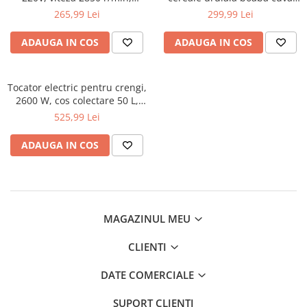
Sudura / taiere
capacitate 240 Kg/h, 4 site
mare YM3900 (EFT-13171)
265,99 Lei
299,99 Lei
incluse DISPZ36 (40TH301)
Accesorii / consumabile sudura
ADAUGA IN COS
ADAUGA IN COS
Aparat taiat cu plasma
Aparate sudura
Masca de sudura
Tocator electric pentru crengi,
Sursa lumina
2600 W, cos colectare 50 L,
max. 40 mm (BX-3290)
525,99 Lei
UPS Sursa curent
Vibrator beton
ADAUGA IN COS
Scule Atelier Auto
Accesorii / consumabile atelier
auto
Ambreiaj
MAGAZINUL MEU
Aparat masina dejantat echilibrat
CLIENTI
vulcanizare
Aparat sablat curatat
DATE COMERCIALE
Blocaj distributie
SUPORT CLIENTI