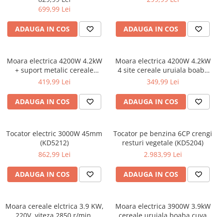
Macara electrica
699,99 Lei
Motoare electrice
ADAUGA IN COS
ADAUGA IN COS
Nivela Laser
Pistoale termice
Moara electrica 4200W 4.2kW
Moara electrica 4200W 4.2kW
Polizoare
+ suport metalic cereale
4 site cereale uruiala boaba
uruiala boaba cuva mare
cuva mare (BRM00996)
419,99 Lei
349,99 Lei
De banc
(BRM00996+)
Polizor mini
ADAUGA IN COS
ADAUGA IN COS
Unghiulare/drepte
Pompe
Tocator electric 3000W 45mm
Tocator pe benzina 6CP crengi
PPR lipire taiere
(KD5212)
resturi vegetale (KD5204)
Prelungitoare curent
862,99 Lei
2.983,99 Lei
Redresoare/robot pornire/starter
ADAUGA IN COS
ADAUGA IN COS
auto
Stabilizatoare curent AVR
Moara cereale elctrica 3.9 KW,
Strung lemn electric
Moara electrica 3900W 3.9kW
220V, viteza 2850 r/min,
cereale uruiala boaba cuva