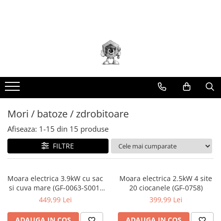
Toate Produsele
Scule electrice
Accesorii
taiere/slefuire/polizare/curatare
Amestecatoare
Aparat frezat / taiat
Mori / batoze / zdrobitoare
Aparat gaurit si insurubat
Afiseaza:
1-
15
din
15
produse
Aparat carotat
FILTRE
Aparat de banc
Aparat de mana
Aparat masina cusut
Moara electrica 3.9kW cu sac
Moara electrica 2.5kW 4 site
si cuva mare (GF-0063-S001-
20 ciocanele (GF-0758)
Aparat spalat cu presiune
G02)
449,99 Lei
399,99 Lei
Aparate de ascutit
ADAUGA IN COS
ADAUGA IN COS