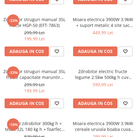
Aparate de masurat
Aparate de rindeluit
Aparate de slefuit
Zdrobitor struguri manual 35L
Moara electrica 3900W 3.9kW
-33%
fructe HGP-50 (EFT-7863)
+ suport metalic 4 site sac
Aparate de tuns
pensula cereale uruiala
299,99 Lei
449,99 Lei
boaba cuva mare (GF-0063-
Aparate de vopsit
199,99 Lei
S001-G03)
Aparate pe acumulator / baterie
ADAUGA IN COS
ADAUGA IN COS
Aspiratoare
Baterii incarcatoare
Zdrobitor struguri manual 35L
Zdrobitor electric fructe
-33%
Betoniera
fructe capacitate maruntire
legume 2.5kw 500kg h cuva
300 kgh (DISLP88)
30kg (CMP1534)
299,99 Lei
599,99 Lei
Cantar electronic
199,99 Lei
Ciocane rotopercutoare
ADAUGA IN COS
ADAUGA IN COS
Compresoare
Fierastraie
Generatoare de ozon
Pachet zdrobitor 300kg h +
Moara electrica 3900W 3.9kW
-16%
teasc 32L 180 kg h + foarfeca
cereale uruiala boaba cuva
Invertor / convertor curent
(Z+T+F)
mare (BRM3.9kW)
829,99 Lei
299,99 Lei