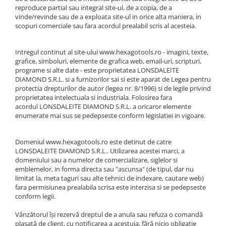
reproduce partial sau integral site-ul, de a copia, de a
Macara electrica
vinde/revinde sau de a exploata site-ul in orice alta maniera, in
Motoare electrice
scopuri comerciale sau fara acordul prealabil scris al acesteia.
Nivela Laser
Intregul continut al site-ului www.hexagotools.ro - imagini, texte,
Pistoale termice
grafice, simboluri, elemente de grafica web, email-uri, scripturi,
programe si alte date - este proprietatea LONSDALEITE
Polizoare
DIAMOND S.R.L. si a furnizorilor sai si este aparat de Legea pentru
De banc
protectia drepturilor de autor (legea nr. 8/1996) si de legile privind
proprietatea intelectuala si industriala. Folosirea fara
Polizor mini
acordul LONSDALEITE DIAMOND S.R.L. a oricaror elemente
Unghiulare/drepte
enumerate mai sus se pedepseste conform legislatiei in vigoare.
Pompe
PPR lipire taiere
Domeniul www.hexagotools.ro este detinut de catre
LONSDALEITE DIAMOND S.R.L.. Utilizarea acestei marci, a
Prelungitoare curent
domeniului sau a numelor de comercializare, siglelor si
emblemelor, in forma directa sau "ascunsa" (de tipul, dar nu
Redresoare/robot pornire/starter
limitat la, meta taguri sau alte tehnici de indexare, cautare web)
auto
fara permisiunea prealabila scrisa este interzisa si se pedepseste
conform legii.
Stabilizatoare curent AVR
Strung lemn electric
Vânzătorul își rezervă dreptul de a anula sau refuza o comandă
plasată de client, cu notificarea a acestuia, fără nicio obligație