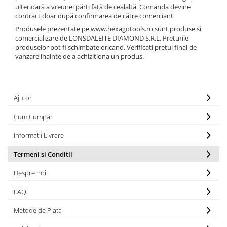
Sudura / taiere
ulterioară a vreunei părți față de cealaltă. Comanda devine
contract doar după confirmarea de către comerciant
Accesorii / consumabile sudura
Produsele prezentate pe www.hexagotools.ro sunt produse si
Aparat taiat cu plasma
comercializare de LONSDALEITE DIAMOND S.R.L. Preturile
Aparate sudura
produselor pot fi schimbate oricand. Verificati pretul final de
vanzare inainte de a achizitiona un produs.
Masca de sudura
Sursa lumina
UPS Sursa curent
Ajutor
Vibrator beton
Cum Cumpar
Scule Atelier Auto
Accesorii / consumabile atelier
Informatii Livrare
auto
Termeni si Conditii
Ambreiaj
Despre noi
Aparat masina dejantat echilibrat
vulcanizare
FAQ
Aparat sablat curatat
Metode de Plata
Blocaj distributie