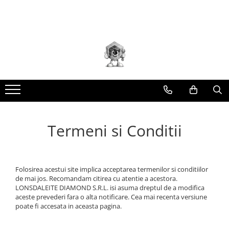
Toate Produsele
Scule electrice
Accesorii
taiere/slefuire/polizare/curatare
Amestecatoare
Aparat frezat / taiat
Termeni si Conditii
Aparat gaurit si insurubat
Aparat carotat
Aparat de banc
Aparat de mana
Folosirea acestui site implica acceptarea termenilor si conditiilor
de mai jos. Recomandam citirea cu atentie a acestora.
Aparat masina cusut
LONSDALEITE DIAMOND S.R.L. isi asuma dreptul de a modifica
aceste prevederi fara o alta notificare. Cea mai recenta versiune
Aparat spalat cu presiune
poate fi accesata in aceasta pagina.
Aparate de ascutit