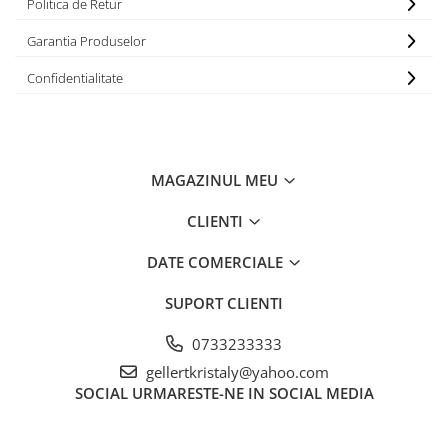
Politica de Retur
Chei
Biti hex/torx/spline
Garantia Produselor
Chei auto speciale
Confidentialitate
Chei combinate/inelare/cu clichet
Chei tubulare
Dinamometrice
Filtre ulei
MAGAZINUL MEU
Prelungitor chei
CLIENTI
Truse scule
Clesti auto
DATE COMERCIALE
Compresoare auto
SUPORT CLIENTI
Cricuri
Dulap scule echipat si neechipat
0733233333
gellertkristaly@yahoo.com
Elevator
SOCIAL
URMARESTE-NE IN SOCIAL MEDIA
Extractoare / Prese
Extras arcuri suspensie