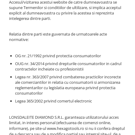
Aparate de masurat
Accesul/vizitarea acestui website de catre dumneavoastra se
supune Termenilor si conditiilor de ultilizare, si implica acceptul
Aparate de rindeluit
explicit al dumneavoastra cu privire la acestea si reprezinta
intelegerea dintre parti.
Aparate de slefuit
Aparate de tuns
Relatia dintre parti este guvernata de urmatoarele acte
Aparate de vopsit
normative:
Aparate pe acumulator / baterie
OG nr. 21/1992 privind protectia consumatorilor
Aspiratoare
OUG nr. 34/2014 privind drepturile consumatorilor in cadrul
Baterii incarcatoare
contractelor incheiate cu profesionistii
Betoniera
Legea nr. 363/2007 privind combaterea practicilor incorecte
ale comerciantilor in relatia cu consumatorii si armonizarea
Cantar electronic
reglementarilor cu legislatia europeana privind protectia
consumatorilor
Ciocane rotopercutoare
Legea 365/2002 privind comertul electronic
Compresoare
Fierastraie
LONSDALEITE DIAMOND S.R.L. garanteaza utilizatorului acces
Generatoare de ozon
limitat, in interes personal (efectuarea de comenzi online,
informare), pe site-ul
www.
hexagotools.ro si nu ii confera dreptul
Invertor / convertor curent
de a descarca sau de a modifica partial sau integral site-ul, de a