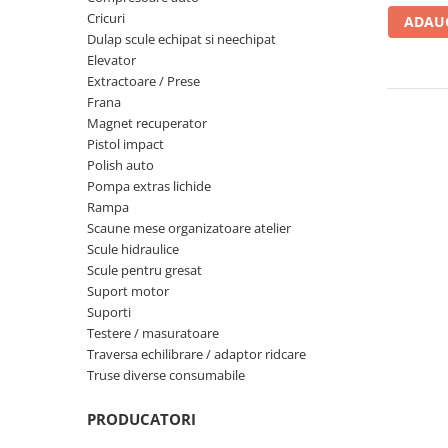
Aparate de masurat
Cricuri
ADAUG
Aparate de rindeluit
Dulap scule echipat si neechipat
Elevator
Aparate de slefuit
Extractoare / Prese
Aparate de tuns
Frana
Magnet recuperator
Aparate de vopsit
Pistol impact
Aparate pe acumulator / baterie
Polish auto
Aspiratoare
Pompa extras lichide
Rampa
Baterii incarcatoare
Scaune mese organizatoare atelier
Betoniera
Scule hidraulice
Scule pentru gresat
Cantar electronic
Suport motor
Ciocane rotopercutoare
Suporti
Testere / masuratoare
Compresoare
Traversa echilibrare / adaptor ridcare
Fierastraie
Truse diverse consumabile
Generatoare de ozon
PRODUCATORI
Invertor / convertor curent