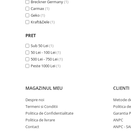
Breckner Germany
(1)
Macara electrica
Carmax
(1)
Motoare electrice
Geko
(1)
Kraft&Dele
(1)
Nivela Laser
Pistoale termice
PRET
Polizoare
Sub 50 Lei
(1)
De banc
50 Lei - 100 Lei
(1)
Polizor mini
500 Lei - 750 Lei
(1)
Unghiulare/drepte
Peste 1000 Lei
(1)
Pompe
PPR lipire taiere
MAGAZINUL MEU
CLIENTI
Prelungitoare curent
Despre noi
Metode de
Redresoare/robot pornire/starter
auto
Termeni si Conditii
Politica d
Politica de Confidentialitate
Garantia 
Stabilizatoare curent AVR
Politica de livrare
ANPC
Strung lemn electric
Contact
ANPC - SA