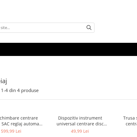
iaj
1-
4
din
4
produse
schimbare centrare
Dispozitiv instrument
Trusa 
 SAC reglaj automat
universal centrare disc
centr
MTCXA-1041)
ambreaj (KD10567)
599,99 Lei
49,99 Lei