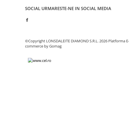
Sudura / taiere
SOCIAL
URMARESTE-NE IN SOCIAL MEDIA
Accesorii / consumabile sudura
Aparat taiat cu plasma
Aparate sudura
Masca de sudura
©Copyright LONSDALEITE DIAMOND S.R.L. 2026
Platforma E
Sursa lumina
commerce by Gomag
UPS Sursa curent
Vibrator beton
Scule Atelier Auto
Accesorii / consumabile atelier
auto
Ambreiaj
Aparat masina dejantat echilibrat
vulcanizare
Aparat sablat curatat
Blocaj distributie