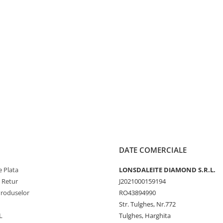
DATE COMERCIALE
 Plata
LONSDALEITE DIAMOND S.R.L.
e Retur
J2021000159194
Produselor
RO43894990
Str. Tulghes, Nr.772
L
Tulghes, Harghita