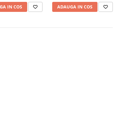
incluse DISRT09 (BK87095)
GA IN COS
ADAUGA IN COS