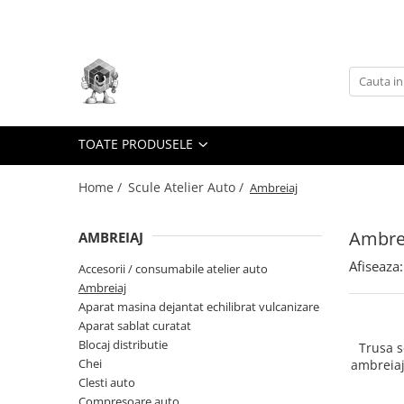
Toate Produsele
Scule electrice
Accesorii
taiere/slefuire/polizare/curatare
TOATE PRODUSELE
Amestecatoare
Home /
Scule Atelier Auto /
Ambreiaj
Aparat frezat / taiat
Aparat gaurit si insurubat
Ambre
AMBREIAJ
Aparat carotat
Afiseaza:
Accesorii / consumabile atelier auto
Aparat de banc
Ambreiaj
Aparat de mana
Aparat masina dejantat echilibrat vulcanizare
Aparat masina cusut
Aparat sablat curatat
Blocaj distributie
Trusa 
Aparat spalat cu presiune
Chei
ambreiaj
Aparate de ascutit
(
Clesti auto
Compresoare auto