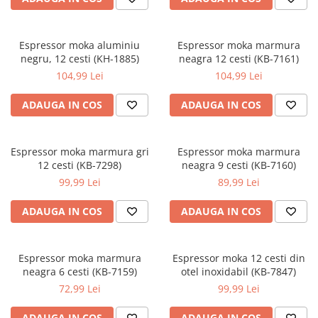
Aparate de masurat
Aparate de rindeluit
Aparate de slefuit
Espressor moka aluminiu
Espressor moka marmura
negru, 12 cesti (KH-1885)
neagra 12 cesti (KB-7161)
Aparate de tuns
104,99 Lei
104,99 Lei
Aparate de vopsit
ADAUGA IN COS
ADAUGA IN COS
Aparate pe acumulator / baterie
Aspiratoare
Espressor moka marmura gri
Espressor moka marmura
Baterii incarcatoare
12 cesti (KB-7298)
neagra 9 cesti (KB-7160)
Betoniera
99,99 Lei
89,99 Lei
Cantar electronic
ADAUGA IN COS
ADAUGA IN COS
Ciocane rotopercutoare
Compresoare
Espressor moka marmura
Espressor moka 12 cesti din
Fierastraie
neagra 6 cesti (KB-7159)
otel inoxidabil (KB-7847)
Generatoare de ozon
72,99 Lei
99,99 Lei
Invertor / convertor curent
ADAUGA IN COS
ADAUGA IN COS