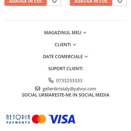
ADAUGA IN COS
ADAUGA IN COS
Chei
Biti hex/torx/spline
Chei auto speciale
Chei combinate/inelare/cu clichet
MAGAZINUL MEU
Chei tubulare
Dinamometrice
CLIENTI
Filtre ulei
DATE COMERCIALE
Prelungitor chei
Truse scule
SUPORT CLIENTI
Clesti auto
0733233333
Compresoare auto
gellertkristaly@yahoo.com
Cricuri
SOCIAL
URMARESTE-NE IN SOCIAL MEDIA
Dulap scule echipat si neechipat
Elevator
Extractoare / Prese
Extras arcuri suspensie