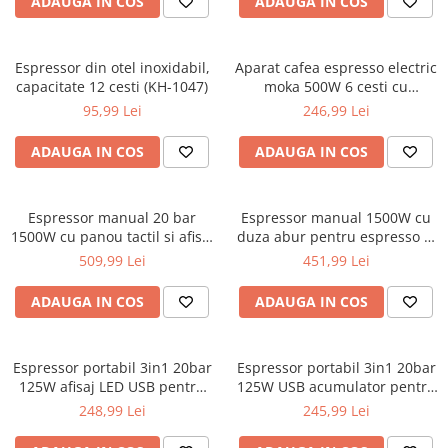
ADAUGA IN COS
ADAUGA IN COS
Sudura / taiere
Accesorii / consumabile sudura
Aparat taiat cu plasma
Espressor din otel inoxidabil,
Aparat cafea espresso electric
capacitate 12 cesti (KH-1047)
moka 500W 6 cesti cu
Aparate sudura
incalzire integrata (KB-7998)
95,99 Lei
246,99 Lei
Masca de sudura
Sursa lumina
ADAUGA IN COS
ADAUGA IN COS
UPS Sursa curent
Vibrator beton
Espressor manual 20 bar
Espressor manual 1500W cu
1500W cu panou tactil si afisaj
Scule Atelier Auto
duza abur pentru espresso si
LED pentru espresso
cappuccino rezervor detasabil
509,99 Lei
451,99 Lei
Accesorii / consumabile atelier
cappuccino si latte (KD4290)
si indicator temperatura
auto
(KD4289)
ADAUGA IN COS
ADAUGA IN COS
Ambreiaj
Aparat masina dejantat echilibrat
vulcanizare
Espressor portabil 3in1 20bar
Espressor portabil 3in1 20bar
125W afisaj LED USB pentru
125W USB acumulator pentru
Aparat sablat curatat
cafea macinata si capsule
cafea macinata capsule
248,99 Lei
245,99 Lei
(KD4285)
Nespresso Dolce Gusto
Blocaj distributie
(KD4284)