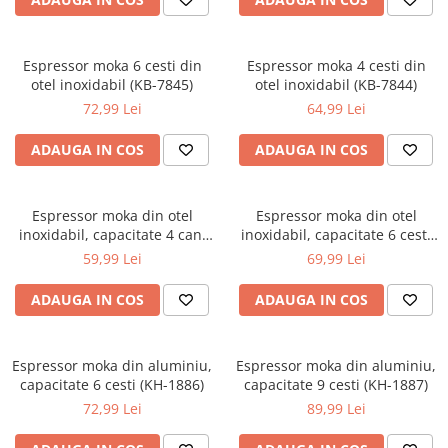
Macara electrica
Motoare electrice
Espressor moka 6 cesti din
Espressor moka 4 cesti din
Nivela Laser
otel inoxidabil (KB-7845)
otel inoxidabil (KB-7844)
72,99 Lei
64,99 Lei
Pistoale termice
Polizoare
ADAUGA IN COS
ADAUGA IN COS
De banc
Polizor mini
Espressor moka din otel
Espressor moka din otel
Unghiulare/drepte
inoxidabil, capacitate 4 cani
inoxidabil, capacitate 6 cesti
Pompe
(KH-1044)
(KH-1045)
59,99 Lei
69,99 Lei
PPR lipire taiere
ADAUGA IN COS
ADAUGA IN COS
Prelungitoare curent
Redresoare/robot pornire/starter
auto
Espressor moka din aluminiu,
Espressor moka din aluminiu,
capacitate 6 cesti (KH-1886)
capacitate 9 cesti (KH-1887)
Stabilizatoare curent AVR
72,99 Lei
89,99 Lei
Strung lemn electric