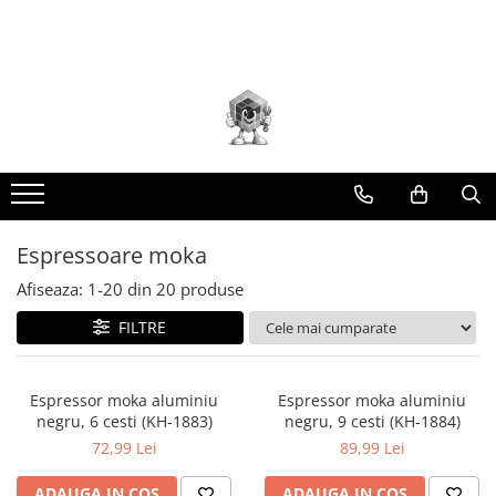
Toate Produsele
Scule electrice
Accesorii
taiere/slefuire/polizare/curatare
Amestecatoare
Aparat frezat / taiat
Espressoare moka
Aparat gaurit si insurubat
Afiseaza:
1-
20
din
20
produse
Aparat carotat
FILTRE
Aparat de banc
Aparat de mana
Aparat masina cusut
Espressor moka aluminiu
Espressor moka aluminiu
negru, 6 cesti (KH-1883)
negru, 9 cesti (KH-1884)
Aparat spalat cu presiune
72,99 Lei
89,99 Lei
Aparate de ascutit
ADAUGA IN COS
ADAUGA IN COS