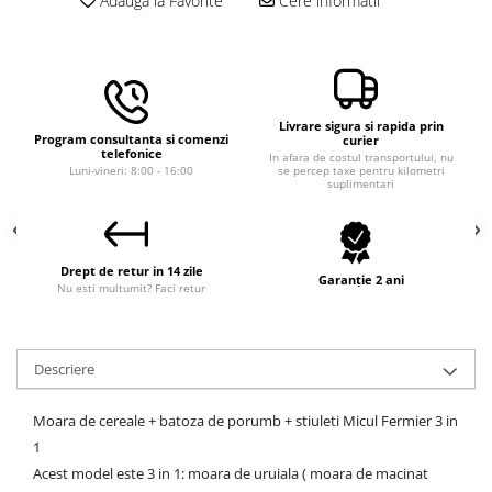
Adauga la Favorite
Cere informatii
Macara electrica
Motoare electrice
Nivela Laser
Pistoale termice
Livrare sigura si rapida prin
Program consultanta si comenzi
curier
Polizoare
telefonice
In afara de costul transportului, nu
Luni-vineri: 8:00 - 16:00
se percep taxe pentru kilometri
suplimentari
De banc
Polizor mini
Unghiulare/drepte
Drept de retur in 14 zile
Pompe
Garanție 2 ani
Nu esti multumit? Faci retur
PPR lipire taiere
Prelungitoare curent
Descriere
Redresoare/robot pornire/starter
auto
Moara de cereale + batoza de porumb + stiuleti Micul Fermier 3 in
Stabilizatoare curent AVR
1
Strung lemn electric
Acest model este 3 in 1: moara de uruiala ( moara de macinat