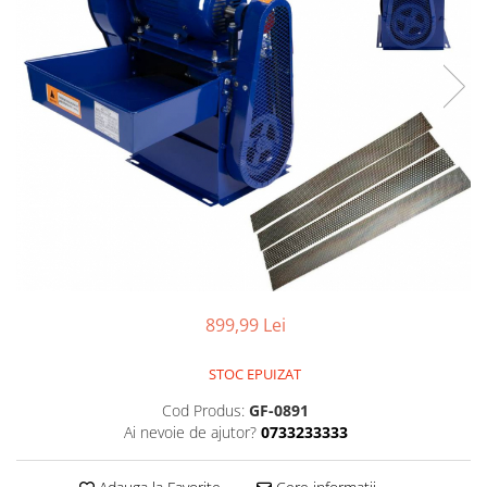
Aparate de masurat
Aparate de rindeluit
Aparate de slefuit
Aparate de tuns
Aparate de vopsit
Aparate pe acumulator / baterie
Aspiratoare
Baterii incarcatoare
Betoniera
Cantar electronic
899,99 Lei
Ciocane rotopercutoare
Compresoare
STOC EPUIZAT
Fierastraie
Cod Produs:
GF-0891
Ai nevoie de ajutor?
0733233333
Generatoare de ozon
Invertor / convertor curent