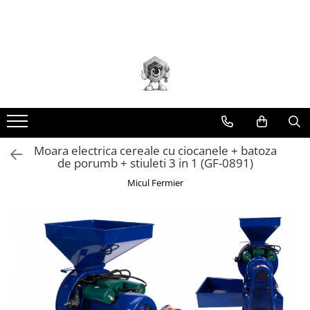
Toate Produsele
Scule electrice
Accesorii
taiere/slefuire/polizare/curatare
Amestecatoare
Aparat frezat / taiat
Moara electrica cereale cu ciocanele + batoza
de porumb + stiuleti 3 in 1 (GF-0891)
Aparat gaurit si insurubat
Micul Fermier
Aparat carotat
Aparat de banc
Aparat de mana
Aparat masina cusut
Aparat spalat cu presiune
Aparate de ascutit