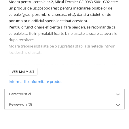
Moara pentru cereale nr.2, Micul Fermier GF-0063-S001-G02 este
Sudura / taiere
un produs de uz gospodaresc pentru macinarea boabelor de
Accesorii / consumabile sudura
cereale (grau, porumb, orz, secara, etc.), dar si a stiuletilor de
Aparat taiat cu plasma
porumb prin orificiul special destinat acestora.
Aparate sudura
Pentru o functionare eficienta si fara pierderi, se recomanda ca
cerealele sa fie in prealabil foarte bine uscate la soare cateva zile
Masca de sudura
dupa recoltare.
Sursa lumina
Moara trebuie instalata pe o suprafata stabila si neteda intr-un
UPS Sursa curent
loc deschis si uscat.
Vibrator beton
Moara pentru cereale nr.2, Micul Fermier GF-0063-S001- G02 are
Scule Atelier Auto
urmatoarele caracteristici:
VEZI MAI MULT
Accesorii / consumabile atelier
• Design ergonomic pentru o manipulare usoara si un plus de
auto
Informatii conformitate produs
confort;
Ambreiaj
• Asigura reducerea semnificativa a duratei de macinare a
Caracteristici
boabelor de cereale sau tocarea stiuletilor de porumb fara efort
Aparat masina dejantat echilibrat
in comparatie cu o macinare realizata manual;
Review-uri
(0)
vulcanizare
• Moara dispune de o cuva de alimentare incapatoare, de mare
Aparat sablat curatat
capacitate care permite introducerea boabelor de cereale direct
din galeata sau sac;
Blocaj distributie
• Moara dispune de o cuva de alimentare tubulara separata