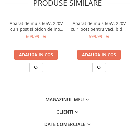
PRODUSE SIMILARE
Chei
pentru macinarea de stiuleti de porumb;
Biti hex/torx/spline
• Moara dispune de doua modalitati de montare: montare pe
banc folosind gaurile de prindere ale motorului, sau suport de tip
Chei auto speciale
Aparat de muls 60W, 220V
Aparat de muls 60W, 220V
picioare metalice;
Chei combinate/inelare/cu clichet
cu 1 post si bidon de inox
cu 1 post pentru vaci, bidon
• Produsul se comercializeaza fara suport de tip picioare metalice,
14L pentru capre si oi
inox 14L (DISPL02)
Chei tubulare
609,99 Lei
599,99 Lei
dar se pot achizitiona separat;
(DISGM17)
Dinamometrice
• Moara functioneaza la nivel de zgomot redus;
Filtre ulei
• Moara dispune de un sistem de ajustare a debitului de boabe
ADAUGA IN COS
ADAUGA IN COS
cereale pentru reglarea corecta a vitezei de macinare la niveluri
Prelungitor chei
optime;
Truse scule
• Productivitate foarte mare de macinare de pana la 270 kg/ora;
Clesti auto
• Construit din materiale de fabricatie de cea mai buna calitate,
Compresoare auto
usoare si rezistente pentru o durata de viata extinsa;
• Produs cu raport pret/calitate excelent.
Cricuri
MAGAZINUL MEU
Dulap scule echipat si neechipat
Continut colet
CLIENTI
• Moara nr.2 - 1 bucata;
Elevator
• Set 4 site de filtrare;
Extractoare / Prese
DATE COMERCIALE
• Sac colectare;
Extras arcuri suspensie
• Cutie de transport/depozitare.