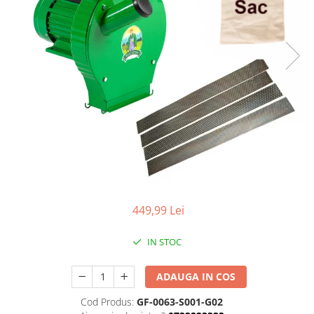
Aparate de masurat
Aparate de rindeluit
Aparate de slefuit
Aparate de tuns
Aparate de vopsit
Aparate pe acumulator / baterie
Aspiratoare
Baterii incarcatoare
Betoniera
Cantar electronic
449,99 Lei
Ciocane rotopercutoare
Compresoare
IN STOC
Fierastraie
ADAUGA IN COS
Generatoare de ozon
Cod Produs:
GF-0063-S001-G02
Invertor / convertor curent