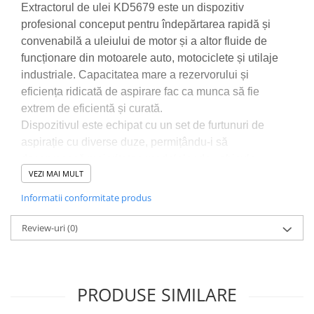
Accesorii / consumabile sudura
Scule pentru gresat
Extractorul de ulei KD5679 este un dispozitiv
Cilindru hidraulic
Aparat taiat cu plasma
profesional conceput pentru îndepărtarea rapidă și
Scule pentru instalatori
Cricuri
Aparate sudura
convenabilă a uleiului de motor și a altor fluide de
Scule pentru lemn
Macarale
Masca de sudura
funcționare din motoarele auto, motociclete și utilaje
Prese
Surubelnite
Sursa lumina
industriale. Capacitatea mare a rezervorului și
Scule pentru gresat
eficiența ridicată de aspirare fac ca munca să fie
Truse scule
UPS Sursa curent
extrem de eficientă și curată.
Suport motor
Ventuze
Vibrator beton
Dispozitivul este echipat cu un set de furtunuri de
Suporti
aspirație cu diverse duze, permițându-i să
Testere / masuratoare
deservească majoritatea modelelor de vehicule,
VEZI MAI MULT
inclusiv BMW, VW și Mercedes. KD5679 este ideal
Traversa echilibrare / adaptor
ridcare
pentru ateliere auto, centre de service și garaje de
Informatii conformitate produs
acasă.
Truse diverse consumabile
Review-uri
(0)
CARACTERISTICI ALE PRODUSULUI
✅
Capacitate mare a rezervorului – 80 de litri
PRODUSE SIMILARE
✅
Eficiență ridicată – până la 6,5
l/min