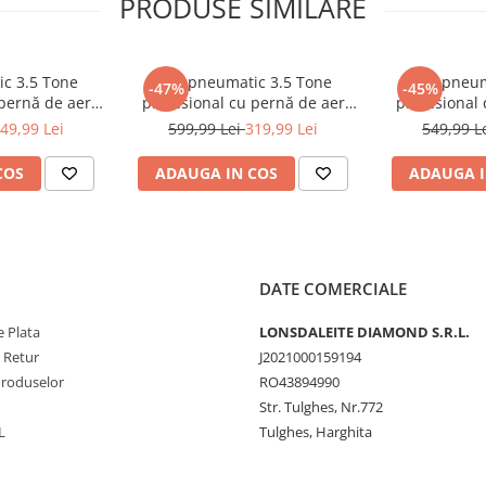
PRODUSE SIMILARE
 a disipa căldura în mediul
 putere maximă
de
3,5
ic 3.5 Tone
Cric pneumatic 3.5 Tone
Cric pneum
-47%
-45%
 mecanic direct la pompa de
 pernă de aer
profesional cu pernă de aer
profesional 
zare 15-40cm
pentru vulcanizare 13.5-40cm
pentru vulc
istemul este limitat.
49,99 Lei
599,99 Lei
319,99 Lei
549,99 L
-200)
(TA256)
 condensatoare - pornire
COS
ADAUGA IN COS
ADAUGA I
ondensator puternic (de
tivul atinge rotații
 centrifuge. În același timp,
orită acestei soluții
impul funcționării
, iar
DATE COMERCIALE
t.
 Plata
LONSDALEITE DIAMOND S.R.L.
ut din plastic întărit
,
e Retur
J2021000159194
 mecanice.
Produselor
RO43894990
espunzătoare a dispozitivului.
Str. Tulghes, Nr.772
teriale de înaltă
L
Tulghes, Harghita
 și fără probleme a