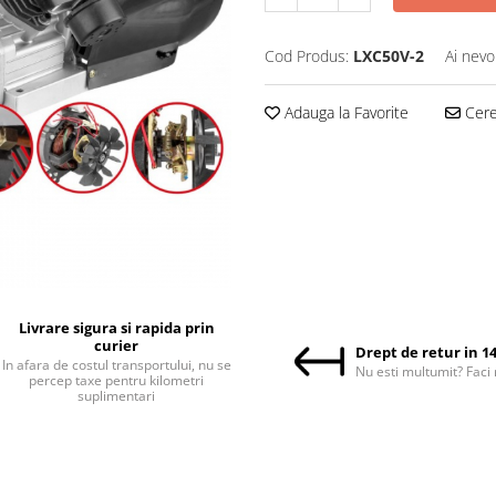
Cod Produs:
LXC50V-2
Ai nevo
Adauga la Favorite
Cere 
Livrare sigura si rapida prin
curier
Drept de retur in 14
In afara de costul transportului, nu se
Nu esti multumit? Faci 
percep taxe pentru kilometri
suplimentari