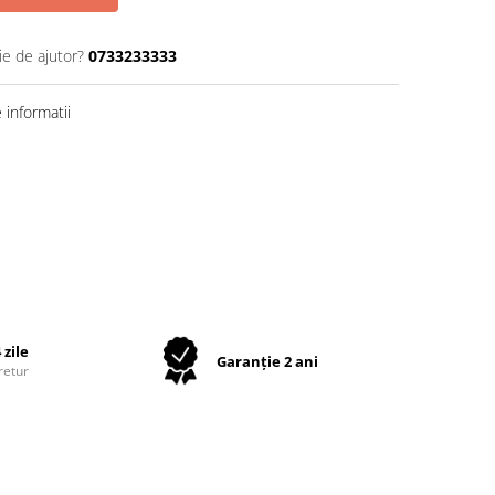
ie de ajutor?
0733233333
informatii
 zile
Garanție 2 ani
retur