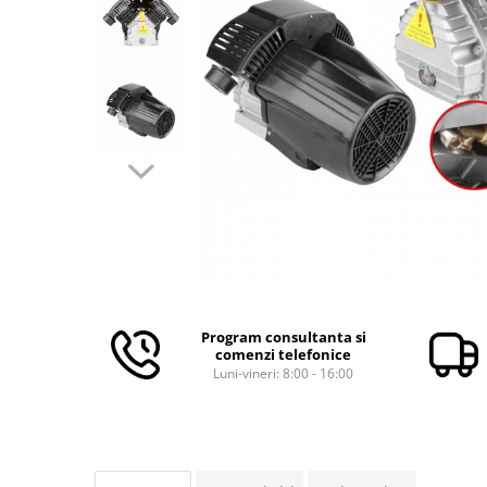
Aparate de masurat
Aparate de rindeluit
Aparate de slefuit
Aparate de tuns
Aparate de vopsit
Aparate pe acumulator / baterie
Aspiratoare
Baterii incarcatoare
Betoniera
Cantar electronic
Ciocane rotopercutoare
Program consultanta si
comenzi telefonice
Compresoare
Luni-vineri: 8:00 - 16:00
Fierastraie
Generatoare de ozon
Invertor / convertor curent