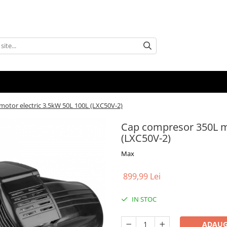
otor electric 3.5kW 50L 100L (LXC50V-2)
Cap compresor 350L mi
(LXC50V-2)
Max
899,99 Lei
IN STOC
ADAUG