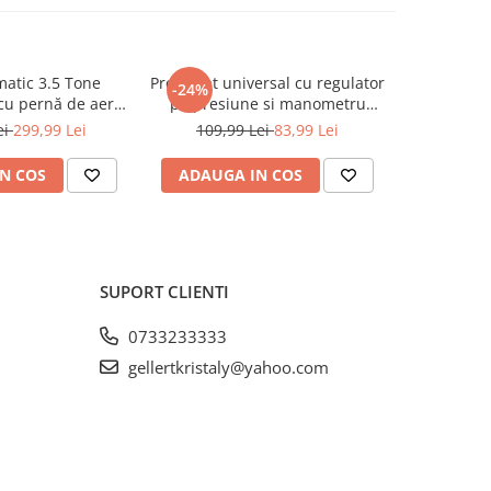
atic 3.5 Tone
Presostat universal cu regulator
Ulei de com
-24%
cu pernă de aer
pe presiune si manometru
anizare (KD470)
(KD11270)
ei
299,99 Lei
109,99 Lei
83,99 Lei
N COS
ADAUGA IN COS
ADAUG
SUPORT CLIENTI
0733233333
gellertkristaly@yahoo.com