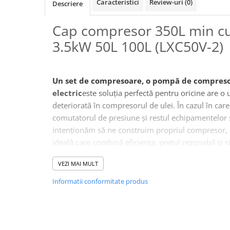
Caracteristici
Review-uri
(0)
Descriere
Macara electrica
Motoare electrice
Cap compresor 350L min cu
Nivela Laser
3.5kW 50L 100L (LXC50V-2)
Pistoale termice
Polizoare
Un set de compresoare, o pompă de compres
De banc
electric
este soluția perfectă pentru oricine are o
Polizor mini
deteriorată în compresorul de ulei. În cazul în car
Unghiulare/drepte
comutatorul de presiune și restul echipamentelor 
Pompe
intenționăm să ne construim propriul compresor, se
ideală care combină eficiența, prețul rezonabil și si
PPR lipire taiere
Setul oferit este echipat
cu un compresor cu doi c
Prelungitoare curent
VEZI MAI MULT
Aceasta înseamnă că dispozitivul este echipat cu d
Redresoare/robot pornire/starter
cilindru separat în sistemul V.
Cilindrii din fontă 
Informatii conformitate produs
auto
compresor
pentru a garanta o durată lungă de
Stabilizatoare curent AVR
compresorului
.
Carcasa
unității compresorului a fost turnată dint
Strung lemn electric
duralumin
extrem de durabil, caracterizat printr-o