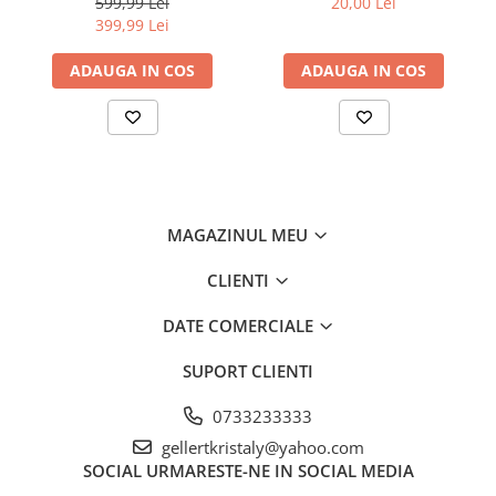
599,99 Lei
20,00 Lei
5501+20M)
20bar 13mm interior (F-
399,99 Lei
15m-13mm)
ADAUGA IN COS
ADAUGA IN COS
MAGAZINUL MEU
CLIENTI
DATE COMERCIALE
SUPORT CLIENTI
0733233333
gellertkristaly@yahoo.com
SOCIAL
URMARESTE-NE IN SOCIAL MEDIA