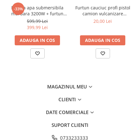
Ungere automata a lantului
·
Pompa apa submersibila
Furtun cauciuc profi pistol
-33%
Utilizare: Pentru constructii
·
murdara 3200W + furtun
camion vulcanizare
Brand: Deytos
·
20m pompieri (CP-
pneumatic compresor aer
599,99 Lei
20,00 Lei
Putere: 1.5KW
5501+20M)
20bar 13mm interior (F-
·
399,99 Lei
15m-13mm)
Rotatii: 2500RPM
·
ADAUGA IN COS
ADAUGA IN COS
MAGAZINUL MEU
CLIENTI
DATE COMERCIALE
SUPORT CLIENTI
0733233333