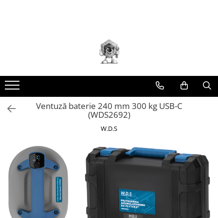
Toate Produsele
Scule electrice
Accesorii
taiere/slefuire/polizare/curatare
Amestecatoare
Aparat frezat / taiat
Ventuză baterie 240 mm 300 kg USB-C
(WDS2692)
Aparat gaurit si insurubat
W.D.S
Aparat carotat
Aparat de banc
Aparat de mana
Aparat masina cusut
Aparat spalat cu presiune
Aparate de ascutit