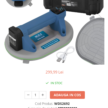
Aparate de masurat
Aparate de rindeluit
Aparate de slefuit
Aparate de tuns
Aparate de vopsit
Aparate pe acumulator / baterie
Aspiratoare
Baterii incarcatoare
Betoniera
Cantar electronic
299,99 Lei
Ciocane rotopercutoare
Compresoare
IN STOC
Fierastraie
ADAUGA IN COS
Generatoare de ozon
Cod Produs:
WDS2692
Invertor / convertor curent