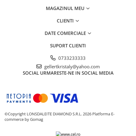
Extras demontat curele
- Ambalaj original - cutie practică
MAGAZINUL MEU
Extras demontat tapiterie pini
conectori
CLIENTI
Extras injector supape
DATE COMERCIALE
Extras
rulmenti/bucse/articulatii/butuci
SUPORT CLIENTI
Extras suruburi piulite
Reparat caroserie
0733233333
Frana
gellertkristaly@yahoo.com
Aerisit schimbat lichid
SOCIAL
URMARESTE-NE IN SOCIAL MEDIA
Bercuit conducte
Presa etrier
Trusa completa
Magnet recuperator
Pistol impact
©Copyright LONSDALEITE DIAMOND S.R.L. 2026
Platforma E-
commerce by Gomag
Pistol electric
Pistol pneumatic