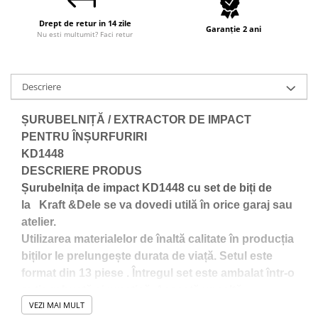
Sudura / taiere
Drept de retur in 14 zile
Accesorii / consumabile sudura
Garanție 2 ani
Nu esti multumit? Faci retur
Aparat taiat cu plasma
Aparate sudura
Masca de sudura
Descriere
Sursa lumina
ȘURUBELNIȚĂ / EXTRACTOR DE IMPACT
UPS Sursa curent
PENTRU ÎNȘURFURIRI
Vibrator beton
KD1448
Scule Atelier Auto
DESCRIERE PRODUS
Accesorii / consumabile atelier
Șurubelnița de impact KD1448 cu set de biți de
auto
la Kraft &Dele se va dovedi utilă în orice garaj sau
Ambreiaj
atelier.
Utilizarea materialelor de înaltă calitate în producția
Aparat masina dejantat echilibrat
biților le prelungește durata de viață. Setul este
vulcanizare
format din 13 piese . Întregul set este ambalat într-o
Aparat sablat curatat
cutie robustă și practică. Această unealtă
Blocaj distributie
VEZI MAI MULT
multifuncțională de la Kraft & Dele este esențială în