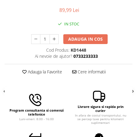
Macara electrica
89,99 Lei
Motoare electrice
IN STOC
Nivela Laser
Pistoale termice
ADAUGA IN COS
Polizoare
Cod Produs:
KD1448
De banc
Ai nevoie de ajutor?
0733233333
Polizor mini
Unghiulare/drepte
Adauga la Favorite
Cere informatii
Pompe
PPR lipire taiere
Prelungitoare curent
Redresoare/robot pornire/starter
Livrare sigura si rapida prin
Program consultanta si comenzi
auto
curier
telefonice
In afara de costul transportului, nu
Luni-vineri: 8:00 - 16:00
se percep taxe pentru kilometri
Stabilizatoare curent AVR
suplimentari
Strung lemn electric