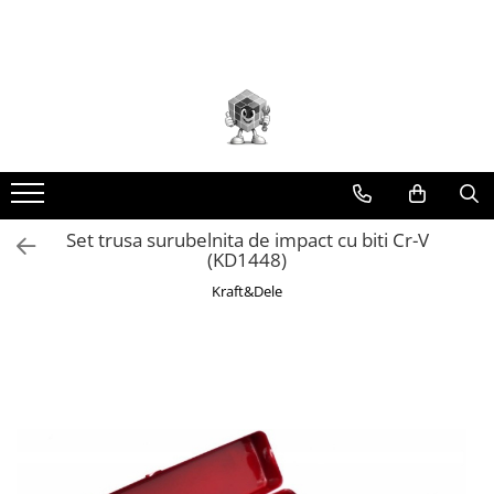
Toate Produsele
Scule electrice
Accesorii
taiere/slefuire/polizare/curatare
Amestecatoare
Aparat frezat / taiat
Set trusa surubelnita de impact cu biti Cr-V
(KD1448)
Aparat gaurit si insurubat
Kraft&Dele
Aparat carotat
Aparat de banc
Aparat de mana
Aparat masina cusut
Aparat spalat cu presiune
Aparate de ascutit