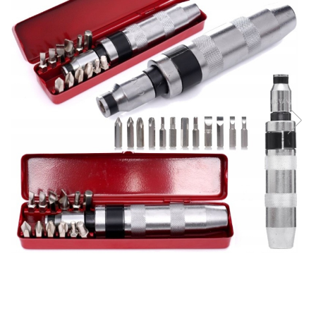
Aparate de masurat
Aparate de rindeluit
Aparate de slefuit
Aparate de tuns
Aparate de vopsit
Aparate pe acumulator / baterie
Aspiratoare
Baterii incarcatoare
Betoniera
Cantar electronic
Ciocane rotopercutoare
Compresoare
Fierastraie
Generatoare de ozon
Invertor / convertor curent