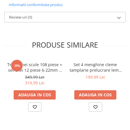
Balanță:
2,5 kg
Informatii conformitate produs
Review-uri
(0)
COMPOZIȚIE SET
PRODUSE SIMILARE
Extractor KD10165
DESCRIERE PRODUS
Trusa chei scule 108 piese +
Set 4 menghine cleme
-9%
set chei 12 piese 6-22mm +
tamplarie prelucrare lemn
set biti 41 piese (B109 +
teava tub 34 PM1389 (PM-
349,99 Lei
199,99 Lei
Extractor marca Kraft&Dele , număr de
16009 + KD10219)
SSR-50TN)
319,99 Lei
piesă KD10165 . Esențial în fiecare atelier.
Instrumentul este foarte convenabil de utilizat și
ADAUGA IN COS
ADAUGA IN COS
accelerează semnificativ munca.
Designul dovedit și fabricația atentă vor permite
funcționarea pe termen lung.