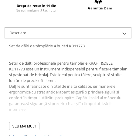
Accesorii / consumabile sudura
Scule pentru gresat
Drept de retur in 14 zile
Cilindru hidraulic
Garanție 2 ani
Aparat taiat cu plasma
Nu esti multumit? Faci retur
Scule pentru instalatori
Cricuri
Aparate sudura
Scule pentru lemn
Macarale
Masca de sudura
Prese
Surubelnite
Sursa lumina
Descriere
Scule pentru gresat
Truse scule
UPS Sursa curent
Set de dălți de tâmplărie 4 bucăți KD11773
Suport motor
Ventuze
Vibrator beton
Suporti
Setul de dălți profesionale pentru tâmplărie KRAFT &DELE
Testere / masuratoare
KD11773 este un instrument indispensabil pentru fiecare tâmplar
și pasionat de bricolaj. Este ideal pentru tăiere, sculptură și alte
Traversa echilibrare / adaptor
lucrări de precizie în lemn.
ridcare
Dălțile sunt fabricate din oțel de înaltă calitate, iar mânerele
ergonomice cu strat antiderapant asigură o prindere sigură și
Truse diverse consumabile
confort în timpul utilizării prelungite. Capătul solid al mânerului
garantează siguranță și precizie chiar și în timpul utilizării
intensive.
VEZI MAI MULT