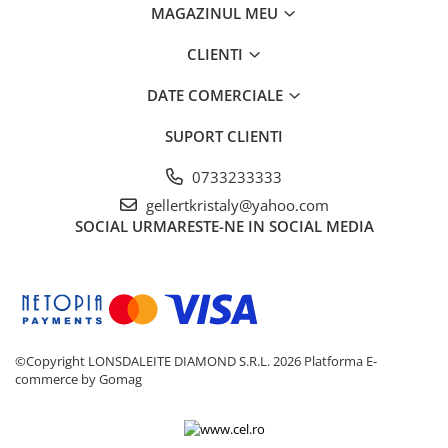
MAGAZINUL MEU
COMPOZIȚIA PRODUSULUI:
CLIENTI
✅ Daltă de 6 mm
✅ Daltă de 12 mm
DATE COMERCIALE
✅ Daltă de 19 mm
✅ Daltă de 25 mm
SUPORT CLIENTI
✅ Garanție
0733233333
gellertkristaly@yahoo.com
SOCIAL
URMARESTE-NE IN SOCIAL MEDIA
©Copyright LONSDALEITE DIAMOND S.R.L. 2026
Platforma E-
commerce by Gomag