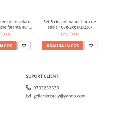
istem de nivelare
Set 5 ciocan maner fibra de
Capsator p
sie faianta 401
sticla 100g-2kg (KD230)
50mm ca
(TA4113)
(
,99 Lei
129,99 Lei
N COS
ADAUGA IN COS
ADAUG
SUPORT CLIENTI
0733233333
gellertkristaly@yahoo.com