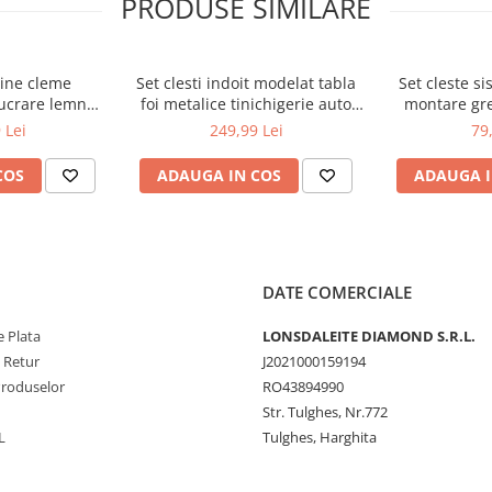
PRODUSE SIMILARE
că confortabilă
ine cleme
Set clesti indoit modelat tabla
Set cleste s
nsiunilor
lucrare lemn
foi metalice tinichigerie auto
montare gre
erea ușoară a plăcilor
1389 (PM-SSR-
acoperis 275mm (KD10453)
piese
 Lei
249,99 Lei
79
epozitare ușoară
N)
COS
ADAUGA IN COS
ADAUGA I
DATE COMERCIALE
 Plata
LONSDALEITE DIAMOND S.R.L.
e Retur
J2021000159194
Produselor
RO43894990
Str. Tulghes, Nr.772
L
Tulghes, Harghita