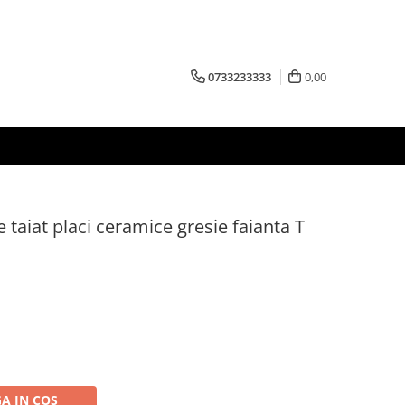
0733233333
0,00
 taiat placi ceramice gresie faianta T
A IN COS