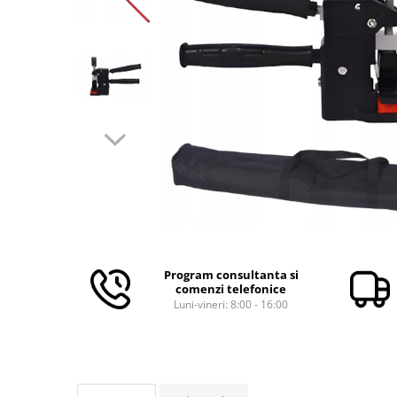
Aparate de masurat
Aparate de rindeluit
Aparate de slefuit
Aparate de tuns
Aparate de vopsit
Aparate pe acumulator / baterie
Aspiratoare
Baterii incarcatoare
Betoniera
Cantar electronic
Ciocane rotopercutoare
Program consultanta si
comenzi telefonice
Compresoare
Luni-vineri: 8:00 - 16:00
Fierastraie
Generatoare de ozon
Invertor / convertor curent