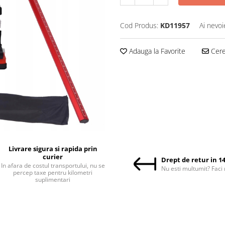
Cod Produs:
KD11957
Ai nevoi
Adauga la Favorite
Cere 
Livrare sigura si rapida prin
curier
Drept de retur in 14
In afara de costul transportului, nu se
Nu esti multumit? Faci 
percep taxe pentru kilometri
suplimentari