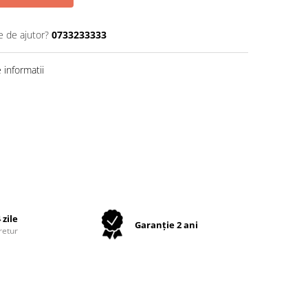
e de ajutor?
0733233333
informatii
 zile
Garanție 2 ani
retur