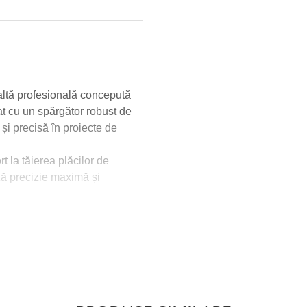
ltă profesională concepută
at cu un spărgător robust de
 și precisă în proiecte de
t la tăierea plăcilor de
ză precizie maximă și
sport convenabilă, care îl