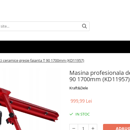
aci ceramice gresie faianta T 90 1700mm (KD11957)
Masina profesionala de
90 1700mm (KD11957)
Kraft&Dele
999,99 Lei
IN STOC
ADAUG