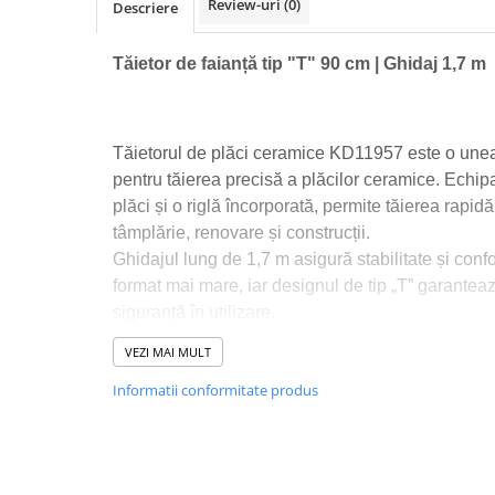
Review-uri
(0)
Descriere
Macara electrica
Motoare electrice
Tăietor de faianță tip "T" 90 cm | Ghidaj 1,7 m
Nivela Laser
Pistoale termice
Tăietorul de plăci ceramice KD11957 este o unea
Polizoare
pentru tăierea precisă a plăcilor ceramice. Echip
De banc
plăci și o riglă încorporată, permite tăierea rapidă
Polizor mini
tâmplărie, renovare și construcții.
Unghiulare/drepte
Ghidajul lung de 1,7 m asigură stabilitate și confor
Pompe
format mai mare, iar designul de tip „T” garantea
PPR lipire taiere
siguranță în utilizare.
Întregul obiect este ambalat într-o geantă de tran
Prelungitoare curent
VEZI MAI MULT
face ușor de transportat.
Redresoare/robot pornire/starter
Informatii conformitate produs
auto
Stabilizatoare curent AVR
Strung lemn electric
CARACTERISTICI ALE PRODUSULUI: