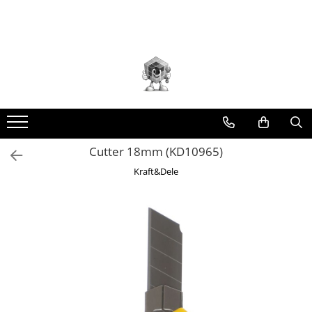
Toate Produsele
Scule electrice
Accesorii
taiere/slefuire/polizare/curatare
Amestecatoare
Aparat frezat / taiat
Cutter 18mm (KD10965)
Aparat gaurit si insurubat
Kraft&Dele
Aparat carotat
Aparat de banc
Aparat de mana
Aparat masina cusut
Aparat spalat cu presiune
Aparate de ascutit