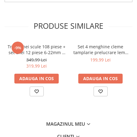
Chei
Biti hex/torx/spline
Chei auto speciale
PRODUSE SIMILARE
Chei combinate/inelare/cu clichet
Chei tubulare
Dinamometrice
Trusa chei scule 108 piese +
Set 4 menghine cleme
-9%
Filtre ulei
set chei 12 piese 6-22mm +
tamplarie prelucrare lemn
set biti 41 piese (B109 +
teava tub 34 PM1389 (PM-
349,99 Lei
199,99 Lei
Prelungitor chei
16009 + KD10219)
SSR-50TN)
319,99 Lei
Truse scule
Clesti auto
ADAUGA IN COS
ADAUGA IN COS
Compresoare auto
Cricuri
Dulap scule echipat si neechipat
Elevator
Extractoare / Prese
MAGAZINUL MEU
Extras arcuri suspensie
CLIENTI