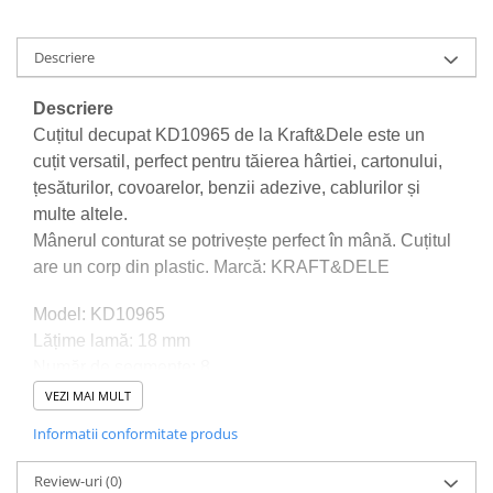
Sudura / taiere
Accesorii / consumabile sudura
Descriere
Aparat taiat cu plasma
Aparate sudura
Descriere
Masca de sudura
Cuțitul decupat KD10965 de la Kraft&Dele este un
Sursa lumina
cuțit versatil, perfect pentru tăierea hârtiei, cartonului,
țesăturilor, covoarelor, benzii adezive, cablurilor și
UPS Sursa curent
multe altele.
Vibrator beton
Mânerul conturat se potrivește perfect în mână. Cuțitul
Scule Atelier Auto
are un corp din plastic. Marcă: KRAFT&DELE
Accesorii / consumabile atelier
auto
Model: KD10965
Lățime lamă: 18 mm
Ambreiaj
Număr de segmente: 8
Aparat masina dejantat echilibrat
Tip ghidaj: Metal
VEZI MAI MULT
vulcanizare
Material: Corp din plastic
Informatii conformitate produs
Aparat sablat curatat
Tip încuietoare: Glisor pentru blocare Cuțit
Blocaj distributie
: 18 mm, oțel carbon de înaltă calitate
Review-uri
(0)