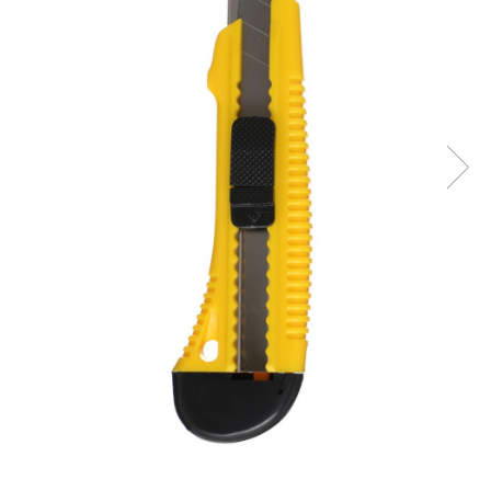
Aparate de masurat
Aparate de rindeluit
Aparate de slefuit
Aparate de tuns
Aparate de vopsit
Aparate pe acumulator / baterie
Aspiratoare
Baterii incarcatoare
Betoniera
Cantar electronic
Ciocane rotopercutoare
Compresoare
Fierastraie
Generatoare de ozon
Invertor / convertor curent