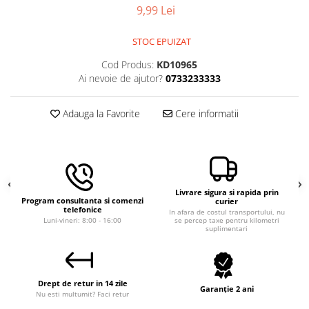
9,99 Lei
Macara electrica
Motoare electrice
STOC EPUIZAT
Nivela Laser
Cod Produs:
KD10965
Pistoale termice
Ai nevoie de ajutor?
0733233333
Polizoare
Adauga la Favorite
Cere informatii
De banc
Polizor mini
Unghiulare/drepte
Pompe
Livrare sigura si rapida prin
PPR lipire taiere
Program consultanta si comenzi
curier
telefonice
In afara de costul transportului, nu
Prelungitoare curent
Luni-vineri: 8:00 - 16:00
se percep taxe pentru kilometri
suplimentari
Redresoare/robot pornire/starter
auto
Stabilizatoare curent AVR
Drept de retur in 14 zile
Garanție 2 ani
Strung lemn electric
Nu esti multumit? Faci retur