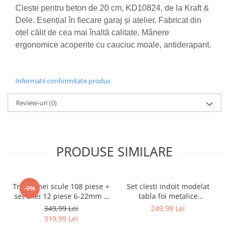
Accesorii / consumabile sudura
Scule pentru gresat
Clește pentru beton de 20 cm, KD10824, de la Kraft &
Cilindru hidraulic
Aparat taiat cu plasma
Dele. Esențial în fiecare garaj și atelier. Fabricat din
Scule pentru instalatori
Cricuri
Aparate sudura
oțel călit de cea mai înaltă calitate. Mânere
Scule pentru lemn
Macarale
Masca de sudura
ergonomice acoperite cu cauciuc moale, antiderapant.
Prese
Surubelnite
Sursa lumina
Scule pentru gresat
Truse scule
UPS Sursa curent
Informatii conformitate produs
Suport motor
Ventuze
Vibrator beton
Suporti
Review-uri
(0)
Testere / masuratoare
Traversa echilibrare / adaptor
ridcare
PRODUSE SIMILARE
Truse diverse consumabile
Trusa chei scule 108 piese +
Set clesti indoit modelat
-9%
set chei 12 piese 6-22mm +
tabla foi metalice
set biti 41 piese (B109 +
tinichigerie auto acoperis
349,99 Lei
249,99 Lei
16009 + KD10219)
275mm (KD10453)
319,99 Lei