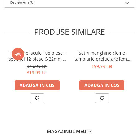
Review-uri
(0)
tip „S” (suedeză)
Dimensiune:
2" (50,8 mm)
PRODUSE SIMILARE
Lungimea totală a cheii:
542 mm
Grosimea maxilarului:
11 mm
Trusa chei scule 108 piese +
Set 4 menghine cleme
-9%
Maxile întărite:
Da
set chei 12 piese 6-22mm +
tamplarie prelucrare lemn
set biti 41 piese (B109 +
teava tub 34 PM1389 (PM-
349,99 Lei
199,99 Lei
16009 + KD10219)
SSR-50TN)
Material de fabricație:
Oțel CrV
319,99 Lei
ADAUGA IN COS
ADAUGA IN COS
Mâner acoperit cu tub
Da
antiderapant:
Balanță:
0,75 kg
MAGAZINUL MEU