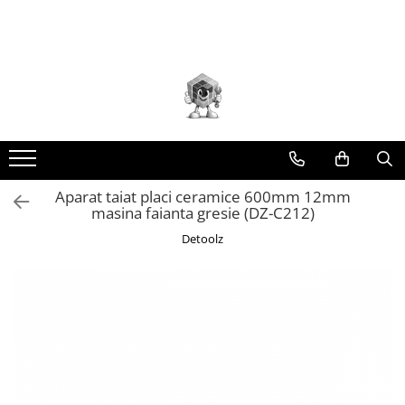
Toate Produsele
Scule electrice
Accesorii
taiere/slefuire/polizare/curatare
Amestecatoare
Aparat frezat / taiat
Aparat taiat placi ceramice 600mm 12mm
masina faianta gresie (DZ-C212)
Aparat gaurit si insurubat
Detoolz
Aparat carotat
Aparat de banc
Aparat de mana
Aparat masina cusut
Aparat spalat cu presiune
Aparate de ascutit