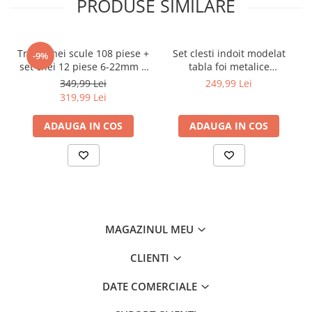
PRODUSE SIMILARE
Chei
Biti hex/torx/spline
Chei auto speciale
Trusa chei scule 108 piese +
Set clesti indoit modelat
-9%
Chei combinate/inelare/cu clichet
set chei 12 piese 6-22mm +
tabla foi metalice
set biti 41 piese (B109 +
tinichigerie auto acoperis
Chei tubulare
349,99 Lei
249,99 Lei
16009 + KD10219)
275mm (KD10453)
319,99 Lei
Dinamometrice
Filtre ulei
ADAUGA IN COS
ADAUGA IN COS
Prelungitor chei
Truse scule
Clesti auto
Compresoare auto
Cricuri
MAGAZINUL MEU
Dulap scule echipat si neechipat
CLIENTI
Elevator
Extractoare / Prese
DATE COMERCIALE
Extras arcuri suspensie