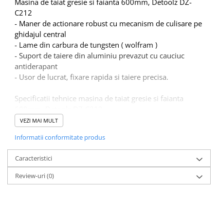
Masina de taiat gresie si faianta 600mm, Detoolz DZ-
Sudura / taiere
C212
Accesorii / consumabile sudura
- Maner de actionare robust cu mecanism de culisare pe
Aparat taiat cu plasma
ghidajul central
Aparate sudura
- Lame din carbura de tungsten ( wolfram )
- Suport de taiere din aluminiu prevazut cu cauciuc
Masca de sudura
antiderapant
Sursa lumina
- Usor de lucrat, fixare rapida si taiere precisa.
UPS Sursa curent
Specificatii tehnice masina de taiat gresie si faianta
Vibrator beton
600mm, Detoolz DZ-C212
Scule Atelier Auto
• Grosimea maxima de taiere -12mm
VEZI MAI MULT
Accesorii / consumabile atelier
• Lungimea maxima de lucru- 600mm
auto
Informatii conformitate produs
• Latimea bazei metalice - 165mm
• Diametru tijei cromate - Ø16mm
Ambreiaj
Caracteristici
• Grosimea metalului: 1,8mm
Aparat masina dejantat echilibrat
• Dimensiunea lamelor de schimb: 15 x 6x1.5mm;
Review-uri
(0)
vulcanizare
Aparat sablat curatat
Blocaj distributie