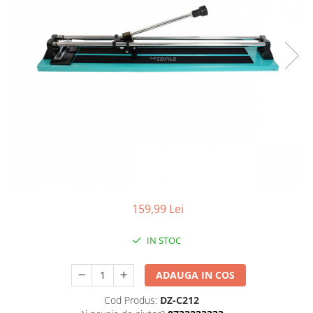
Aparate de masurat
Aparate de rindeluit
Aparate de slefuit
Aparate de tuns
Aparate de vopsit
Aparate pe acumulator / baterie
Aspiratoare
Baterii incarcatoare
Betoniera
Cantar electronic
159,99 Lei
Ciocane rotopercutoare
Compresoare
IN STOC
Fierastraie
ADAUGA IN COS
Generatoare de ozon
Cod Produs:
DZ-C212
Invertor / convertor curent