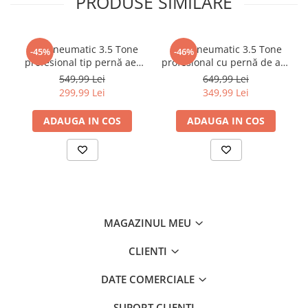
PRODUSE SIMILARE
Cric pneumatic 3.5 Tone
Cric pneumatic 3.5 Tone
-45%
-46%
profesional tip pernă aer
profesional cu pernă de aer
14-40cm (3.5TAIR)
pentru vulcanizare 15-40cm
549,99 Lei
649,99 Lei
(RK-01-200)
299,99 Lei
349,99 Lei
ADAUGA IN COS
ADAUGA IN COS
MAGAZINUL MEU
CLIENTI
DATE COMERCIALE
SUPORT CLIENTI