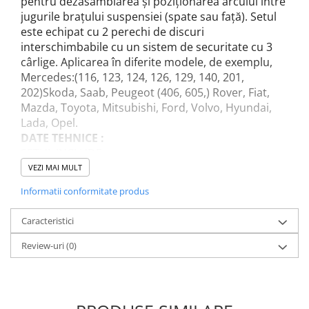
pentru dezasamblarea și poziționarea arcului între
Accesorii / consumabile sudura
Scule pentru gresat
jugurile brațului suspensiei (spate sau față). Setul
Cilindru hidraulic
Aparat taiat cu plasma
Scule pentru instalatori
este echipat cu 2 perechi de discuri
Cricuri
Aparate sudura
interschimbabile cu un sistem de securitate cu 3
Scule pentru lemn
Macarale
Masca de sudura
cârlige. Aplicarea în diferite modele, de exemplu,
Prese
Surubelnite
Sursa lumina
Mercedes:(116, 123, 124, 126, 129, 140, 201,
Scule pentru gresat
202)Skoda, Saab, Peugeot (406, 605,) Rover, Fiat,
Truse scule
UPS Sursa curent
Mazda, Toyota, Mitsubishi, Ford, Volvo, Hyundai,
Suport motor
Ventuze
Vibrator beton
Lada, Opel.
Suporti
DATE TEHNICE :
SETUL INCLUDE:
Testere / masuratoare
presa telescopica
VEZI MAI MULT
Traversa echilibrare / adaptor
două perechi de discuri: Ø 70/130 mm, Ø 90/150
ridcare
Informatii conformitate produs
mm
Truse diverse consumabile
Caracteristici
Review-uri
(0)