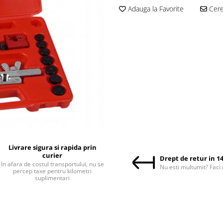
Adauga la Favorite
Cere 
Livrare sigura si rapida prin
curier
Drept de retur in 14
In afara de costul transportului, nu se
Nu esti multumit? Faci 
percep taxe pentru kilometri
suplimentari