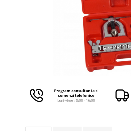
Aparate de masurat
Aparate de rindeluit
Aparate de slefuit
Aparate de tuns
Aparate de vopsit
Aparate pe acumulator / baterie
Aspiratoare
Baterii incarcatoare
Betoniera
Cantar electronic
Ciocane rotopercutoare
Program consultanta si
comenzi telefonice
Compresoare
Luni-vineri: 8:00 - 16:00
Fierastraie
Generatoare de ozon
Invertor / convertor curent