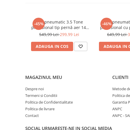
Sudura / taiere
Cutter
Cutit
Accesorii / consumabile sudura
Duze interschimbabile: 3/16'', 1/4'', 3/8'', 7/16'', 1/2'', 5/8''
Aparat taiat cu plasma
Cric pneumatic 3.5 Tone
Cric pneumat
-45%
-46%
Aparate sudura
profesional tip pernă aer 14-
profesional cu
40cm (3.5TAIR)
pentru vulcani
Masca de sudura
549,99 Lei
299,99 Lei
649,99 Lei
3
(RK-01
Sursa lumina
ADAUGA IN COS
ADAUGA IN 
UPS Sursa curent
Vibrator beton
Scule Atelier Auto
Accesorii / consumabile atelier
MAGAZINUL MEU
CLIENTI
auto
Despre noi
Metode de
Ambreiaj
Termeni si Conditii
Politica d
Aparat masina dejantat echilibrat
Politica de Confidentialitate
Garantia 
vulcanizare
Politica de livrare
ANPC
Aparat sablat curatat
Contact
ANPC - SA
Blocaj distributie
SOCIAL
URMARESTE-NE IN SOCIAL MEDIA