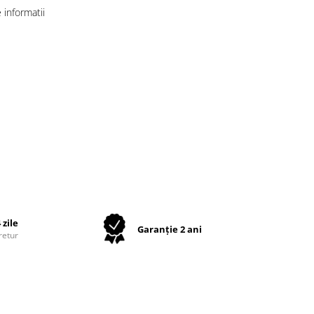
informatii
 zile
Garanție 2 ani
retur