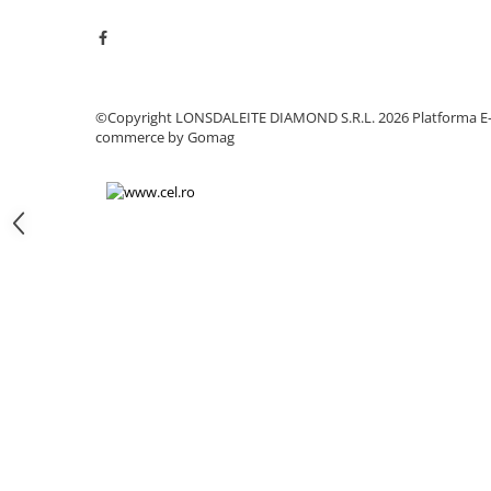
Chei
Biti hex/torx/spline
Chei auto speciale
Chei combinate/inelare/cu clichet
©Copyright LONSDALEITE DIAMOND S.R.L. 2026
Platforma E
Chei tubulare
commerce by Gomag
Dinamometrice
Filtre ulei
Prelungitor chei
Truse scule
Clesti auto
Compresoare auto
Cricuri
Dulap scule echipat si neechipat
Elevator
Extractoare / Prese
Extras arcuri suspensie