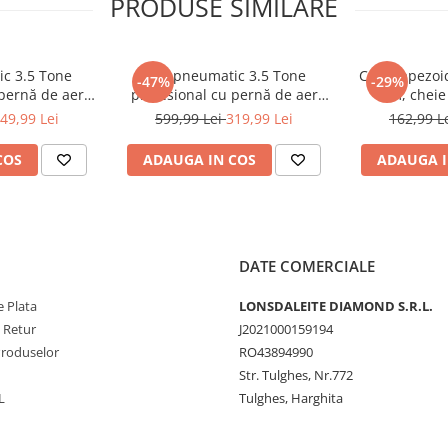
PRODUSE SIMILARE
ic 3.5 Tone
Cric pneumatic 3.5 Tone
Cric trapezoi
-47%
-29%
 pernă de aer
profesional cu pernă de aer
mm, cheie 
zare 15-40cm
pentru vulcanizare 13.5-40cm
accesorii i
49,99 Lei
599,99 Lei
319,99 Lei
162,99 L
-200)
(TA256)
COS
ADAUGA IN COS
ADAUGA I
DATE COMERCIALE
 Plata
LONSDALEITE DIAMOND S.R.L.
e Retur
J2021000159194
Produselor
RO43894990
Str. Tulghes, Nr.772
L
Tulghes, Harghita