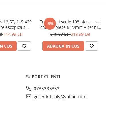
dal 2,5T, 115-430
Trusa chei scule 108 piese + set
Cric pn
-9%
-45%
telescopica si
chei 12 piese 6-22mm + set biti
profesion
ncluse (KD3525)
41 piese (B109 + 16009 +
pentru v
ei
114,99 Lei
349,99 Lei
319,99 Lei
549,9
KD10219)
N COS
ADAUGA IN COS
ADAUG
SUPORT CLIENTI
0733233333
gellertkristaly@yahoo.com