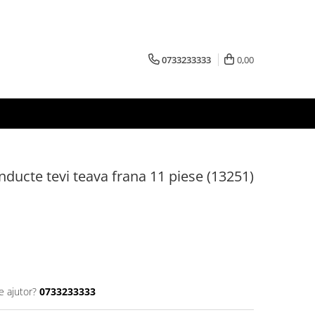
0733233333
0,00
nducte tevi teava frana 11 piese (13251)
e ajutor?
0733233333