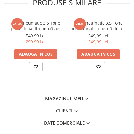
PRODUSE SIMILARE
Chei
Biti hex/torx/spline
Chei auto speciale
Cric pneumatic 3.5 Tone
Cric pneumatic 3.5 Tone
-45%
-46%
Chei combinate/inelare/cu clichet
profesional tip pernă aer
profesional cu pernă de aer
14-40cm (3.5TAIR)
pentru vulcanizare 15-40cm
Chei tubulare
549,99 Lei
649,99 Lei
(RK-01-200)
299,99 Lei
349,99 Lei
Dinamometrice
Filtre ulei
ADAUGA IN COS
ADAUGA IN COS
Prelungitor chei
Truse scule
Clesti auto
Compresoare auto
Cricuri
MAGAZINUL MEU
Dulap scule echipat si neechipat
CLIENTI
Elevator
Extractoare / Prese
DATE COMERCIALE
Extras arcuri suspensie