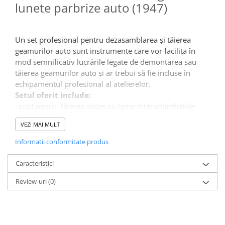
Sudura / taiere
lunete parbrize auto (1947)
Accesorii / consumabile sudura
Aparat taiat cu plasma
Un set profesional pentru dezasamblarea și tăierea
Aparate sudura
geamurilor auto sunt instrumente care vor facilita în
Masca de sudura
mod semnificativ lucrările legate de demontarea sau
Sursa lumina
tăierea geamurilor auto și ar trebui să fie incluse în
echipamentul profesional al atelierelor.
UPS Sursa curent
Setul oferit include:
Vibrator beton
cuțit pentru tăierea sticlei cu lame interschimbabile
·
șir de tăiere din oțel inoxidabil (cablu)
Scule Atelier Auto
·
VEZI MAI MULT
2 suporturi de cablu
·
Accesorii / consumabile atelier
dispozitiv de prindere pentru subminarea securității
·
auto
Informatii conformitate produs
frigarui pentru garnituri piercing
·
Ambreiaj
cuțit față-verso pentru subminarea garniturilor
·
Caracteristici
Aparat masina dejantat echilibrat
Review-uri
(0)
vulcanizare
Aparat sablat curatat
Blocaj distributie