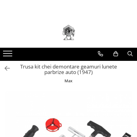
Toate Produsele
Scule electrice
Accesorii
taiere/slefuire/polizare/curatare
Amestecatoare
Aparat frezat / taiat
Trusa kit chei demontare geamuri lunete
parbrize auto (1947)
Aparat gaurit si insurubat
Max
Aparat carotat
Aparat de banc
Aparat de mana
Aparat masina cusut
Aparat spalat cu presiune
Aparate de ascutit