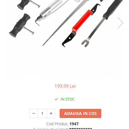
Aparate de masurat
Aparate de rindeluit
Aparate de slefuit
Aparate de tuns
Aparate de vopsit
Aparate pe acumulator / baterie
Aspiratoare
Baterii incarcatoare
Betoniera
Cantar electronic
199,99 Lei
Ciocane rotopercutoare
Compresoare
IN STOC
Fierastraie
ADAUGA IN COS
Generatoare de ozon
Cod Produs:
1947
Invertor / convertor curent