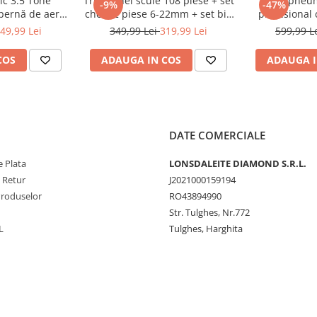
ic 3.5 Tone
Trusa chei scule 108 piese + set
Cric pneum
-9%
-47%
 pernă de aer
chei 12 piese 6-22mm + set biti
profesional 
zare 15-40cm
41 piese (B109 + 16009 +
pentru vulca
49,99 Lei
349,99 Lei
319,99 Lei
599,99 L
-200)
KD10219)
(T
COS
ADAUGA IN COS
ADAUGA I
DATE COMERCIALE
 Plata
LONSDALEITE DIAMOND S.R.L.
e Retur
J2021000159194
Produselor
RO43894990
Str. Tulghes, Nr.772
L
Tulghes, Harghita