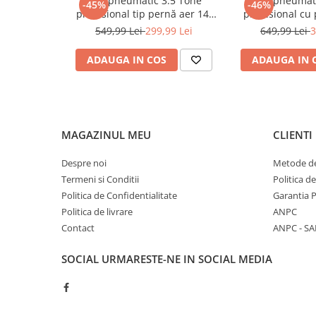
Cric pneumatic 3.5 Tone
Cric pneumat
-45%
-46%
Sudura / taiere
profesional tip pernă aer 14-
profesional cu
maneta cu maner si serration 200x40mm
40cm (3.5TAIR)
pentru vulcani
Accesorii / consumabile sudura
549,99 Lei
299,99 Lei
649,99 Lei
3
(RK-01
maneta cu clema 200x30mm
Aparat taiat cu plasma
ADAUGA IN COS
ADAUGA IN 
maneta 190x30mm 75°
Aparate sudura
Masca de sudura
11x pin removers
Sursa lumina
UPS Sursa curent
MAGAZINUL MEU
CLIENTI
Vibrator beton
Despre noi
Metode de
Scule Atelier Auto
Termeni si Conditii
Politica d
Accesorii / consumabile atelier
Politica de Confidentialitate
Garantia 
auto
Politica de livrare
ANPC
Ambreiaj
Contact
ANPC - SA
Aparat masina dejantat echilibrat
vulcanizare
SOCIAL
URMARESTE-NE IN SOCIAL MEDIA
Aparat sablat curatat
Blocaj distributie