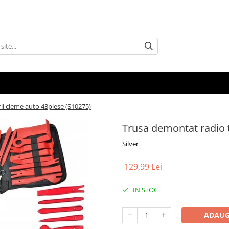
ii cleme auto 43piese (S10275)
Trusa demontat radio t
Silver
129,99 Lei
IN STOC
ADAUG