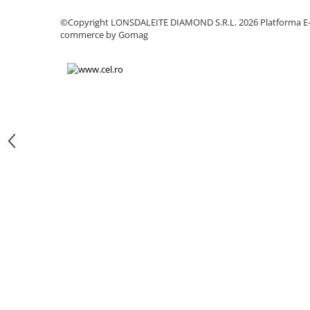
Chei
©Copyright LONSDALEITE DIAMOND S.R.L. 2026
Platforma E
Biti hex/torx/spline
commerce by Gomag
Chei auto speciale
Chei combinate/inelare/cu clichet
Chei tubulare
Dinamometrice
Filtre ulei
Prelungitor chei
Truse scule
Clesti auto
Compresoare auto
Cricuri
Dulap scule echipat si neechipat
Elevator
Extractoare / Prese
Extras arcuri suspensie