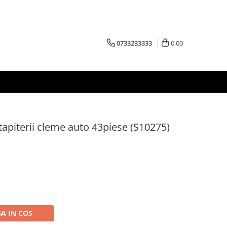
0733233333
0,00
apiterii cleme auto 43piese (S10275)
A IN COS