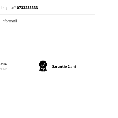
de ajutor?
0733233333
informatii
 zile
Garanție 2 ani
retur