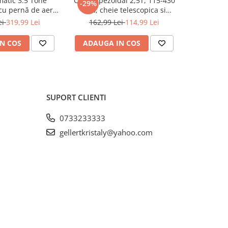
atic 3.5 Tone
Cric trapezoidal 2,5T, 115-430
Cric pn
-29%
-45%
cu pernă de aer
mm, cheie telescopica si
profesion
nizare 13.5-40cm
accesorii incluse (KD3525)
pentru v
ei
319,99 Lei
162,99 Lei
114,99 Lei
549,9
A256)
N COS
ADAUGA IN COS
ADAUG
SUPORT CLIENTI
0733233333
gellertkristaly@yahoo.com