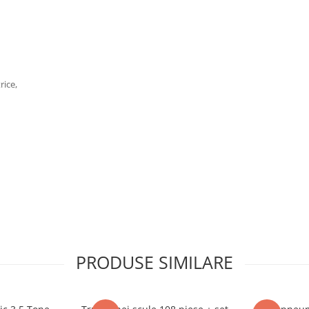
rice,
ră O 30mm
90°, 1x 30°
PRODUSE SIMILARE