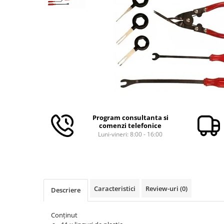
Aparate de masurat
Aparate de rindeluit
Aparate de slefuit
Aparate de tuns
Aparate de vopsit
Aparate pe acumulator / baterie
Aspiratoare
Baterii incarcatoare
Program consultanta si
Betoniera
comenzi telefonice
Luni-vineri: 8:00 - 16:00
Cantar electronic
Ciocane rotopercutoare
Compresoare
Fierastraie
Caracteristici
Review-uri
(0)
Descriere
Generatoare de ozon
Conținut
Invertor / convertor curent