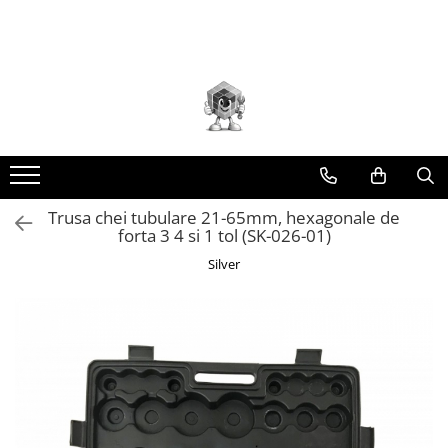
Toate Produsele
Scule electrice
Accesorii
taiere/slefuire/polizare/curatare
Amestecatoare
Aparat frezat / taiat
Trusa chei tubulare 21-65mm, hexagonale de
forta 3 4 si 1 tol (SK-026-01)
Aparat gaurit si insurubat
Silver
Aparat carotat
Aparat de banc
Aparat de mana
Aparat masina cusut
Aparat spalat cu presiune
Aparate de ascutit