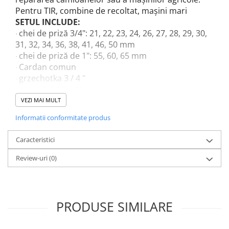
Sudura / taiere
Pentru TIR, combine de recoltat, mașini mari
Accesorii / consumabile sudura
SETUL INCLUDE:
chei de priză 3/4": 21, 22, 23, 24, 26, 27, 28, 29, 30,
Aparat taiat cu plasma
·
31, 32, 34, 36, 38, 41, 46, 50 mm
Aparate sudura
chei de priză de 1": 55, 60, 65 mm
·
Masca de sudura
Cardan comun
·
Sursa lumina
grzechotka 3 / 4 "
·
rupt vârful 3 / 4 "
UPS Sursa curent
·
Buton de 3/4"
VEZI MAI MULT
·
Vibrator beton
przelotka 1 "
·
Informatii conformitate produs
Scule Atelier Auto
extensii 2 buc
·
valiza pentru transport și depozitare
Accesorii / consumabile atelier
·
Caracteristici
auto
Review-uri
(0)
Ambreiaj
Aparat masina dejantat echilibrat
vulcanizare
Aparat sablat curatat
PRODUSE SIMILARE
Blocaj distributie