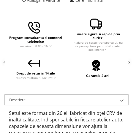
Adauga la Favorite
Cere informatii
Macara electrica
Motoare electrice
Nivela Laser
Pistoale termice
Livrare sigura si rapida prin
Program consultanta si comenzi
curier
Polizoare
telefonice
In afara de costul transportului, nu
Luni-vineri: 8:00 - 16:00
se percep taxe pentru kilometri
suplimentari
De banc
Polizor mini
Unghiulare/drepte
Drept de retur in 14 zile
Pompe
Garanție 2 ani
Nu esti multumit? Faci retur
PPR lipire taiere
Prelungitoare curent
Descriere
Redresoare/robot pornire/starter
auto
Setul este format din 26 el. fabricat din oțel CRV de
Stabilizatoare curent AVR
înaltă calitate. Indispensabile în fiecare atelier auto,
capacele de această dimensiune vor ajuta la
Strung lemn electric
repararea camioanelor sau a mașinilor agricole.