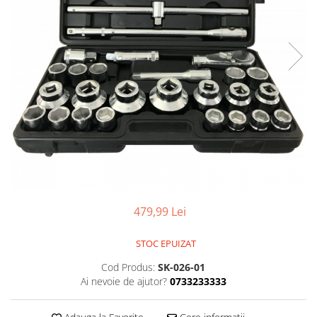
Aparate de masurat
Aparate de rindeluit
Aparate de slefuit
Aparate de tuns
Aparate de vopsit
Aparate pe acumulator / baterie
Aspiratoare
Baterii incarcatoare
Betoniera
Cantar electronic
479,99 Lei
Ciocane rotopercutoare
Compresoare
STOC EPUIZAT
Fierastraie
Cod Produs:
SK-026-01
Ai nevoie de ajutor?
0733233333
Generatoare de ozon
Invertor / convertor curent