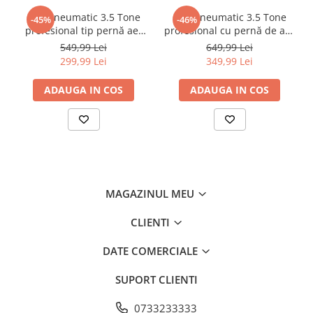
Chei
Cric pneumatic 3.5 Tone
Cric pneumatic 3.5 Tone
-45%
-46%
Biti hex/torx/spline
profesional tip pernă aer
profesional cu pernă de aer
14-40cm (3.5TAIR)
pentru vulcanizare 15-40cm
Chei auto speciale
549,99 Lei
649,99 Lei
(RK-01-200)
299,99 Lei
349,99 Lei
Chei combinate/inelare/cu clichet
Chei tubulare
ADAUGA IN COS
ADAUGA IN COS
Dinamometrice
Filtre ulei
Prelungitor chei
Truse scule
Clesti auto
MAGAZINUL MEU
Compresoare auto
Cricuri
CLIENTI
Dulap scule echipat si neechipat
DATE COMERCIALE
Elevator
SUPORT CLIENTI
Extractoare / Prese
Extras arcuri suspensie
0733233333