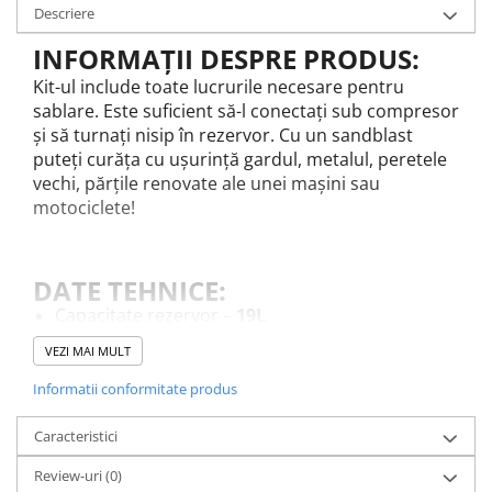
Sudura / taiere
Descriere
Accesorii / consumabile sudura
INFORMAȚII DESPRE PRODUS:
Aparat taiat cu plasma
Kit-ul include toate lucrurile necesare pentru
Aparate sudura
sablare. Este suficient să-l conectați sub compresor
Masca de sudura
și să turnați nisip în rezervor. Cu un sandblast
puteți curăța cu ușurință gardul, metalul, peretele
Sursa lumina
vechi, părțile renovate ale unei mașini sau
UPS Sursa curent
motociclete!
Vibrator beton
Scule Atelier Auto
DATE TEHNICE:
Accesorii / consumabile atelier
auto
Capacitate rezervor –
19L
Ambreiaj
Presiune de lucru -
4,5-8bar
VEZI MAI MULT
Lungimea furtunului cu pistol -
3m
Aparat masina dejantat echilibrat
Informatii conformitate produs
vulcanizare
greutate -
13 kg
Aparat sablat curatat
Caracteristici
Blocaj distributie
Review-uri
(0)