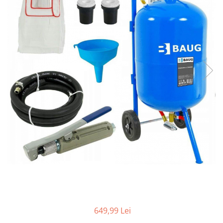
Aparate de masurat
Aparate de rindeluit
Aparate de slefuit
Aparate de tuns
Aparate de vopsit
Aparate pe acumulator / baterie
Aspiratoare
Baterii incarcatoare
Betoniera
Cantar electronic
Ciocane rotopercutoare
Compresoare
Fierastraie
Generatoare de ozon
649,99 Lei
Invertor / convertor curent