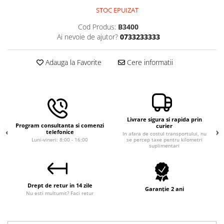
Macara electrica
STOC EPUIZAT
Motoare electrice
Cod Produs:
B3400
Ai nevoie de ajutor?
0733233333
Nivela Laser
Pistoale termice
Adauga la Favorite
Cere informatii
Polizoare
De banc
Polizor mini
Unghiulare/drepte
Livrare sigura si rapida prin
Pompe
Program consultanta si comenzi
curier
telefonice
In afara de costul transportului, nu
Luni-vineri: 8:00 - 16:00
se percep taxe pentru kilometri
PPR lipire taiere
suplimentari
Prelungitoare curent
Redresoare/robot pornire/starter
auto
Drept de retur in 14 zile
Garanție 2 ani
Nu esti multumit? Faci retur
Stabilizatoare curent AVR
Strung lemn electric