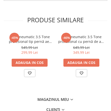
Chei
Biti hex/torx/spline
Chei auto speciale
PRODUSE SIMILARE
Chei combinate/inelare/cu clichet
Chei tubulare
Dinamometrice
Cric pneumatic 3.5 Tone
Cric pneumatic 3.5 Tone
-45%
-46%
profesional tip pernă aer
profesional cu pernă de aer
Filtre ulei
14-40cm (3.5TAIR)
pentru vulcanizare 15-40cm
549,99 Lei
649,99 Lei
Prelungitor chei
(RK-01-200)
299,99 Lei
349,99 Lei
Truse scule
Clesti auto
ADAUGA IN COS
ADAUGA IN COS
Compresoare auto
Cricuri
Dulap scule echipat si neechipat
Elevator
MAGAZINUL MEU
Extractoare / Prese
Extras arcuri suspensie
CLIENTI