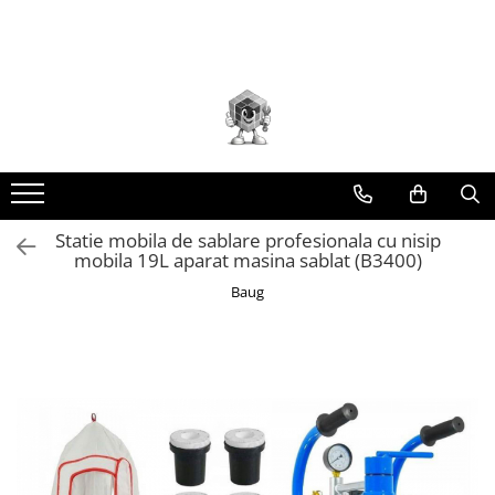
Toate Produsele
Scule electrice
Accesorii
taiere/slefuire/polizare/curatare
Amestecatoare
Aparat frezat / taiat
Statie mobila de sablare profesionala cu nisip
mobila 19L aparat masina sablat (B3400)
Aparat gaurit si insurubat
Baug
Aparat carotat
Aparat de banc
Aparat de mana
Aparat masina cusut
Aparat spalat cu presiune
Aparate de ascutit