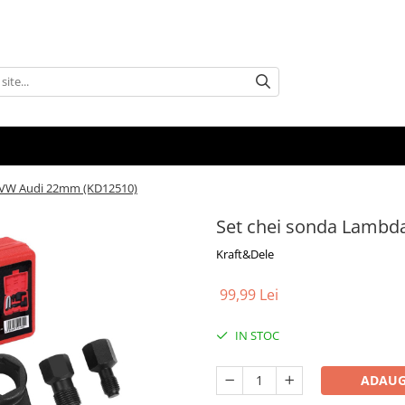
 VW Audi 22mm (KD12510)
Set chei sonda Lamb
Kraft&Dele
99,99 Lei
IN STOC
ADAUG