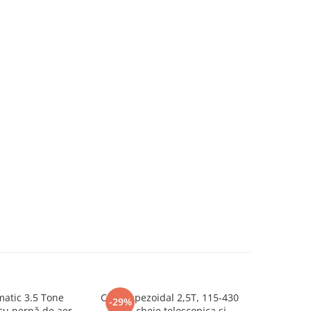
atic 3.5 Tone
Cric trapezoidal 2,5T, 115-430
Cric pn
-29%
-45%
cu pernă de aer
mm, cheie telescopica si
profesion