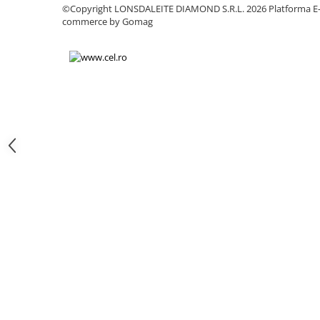
Chei
©Copyright LONSDALEITE DIAMOND S.R.L. 2026
Platforma E
commerce by Gomag
Biti hex/torx/spline
Chei auto speciale
Chei combinate/inelare/cu clichet
Chei tubulare
Dinamometrice
Filtre ulei
Prelungitor chei
Truse scule
Clesti auto
Compresoare auto
Cricuri
Dulap scule echipat si neechipat
Elevator
Extractoare / Prese
Extras arcuri suspensie