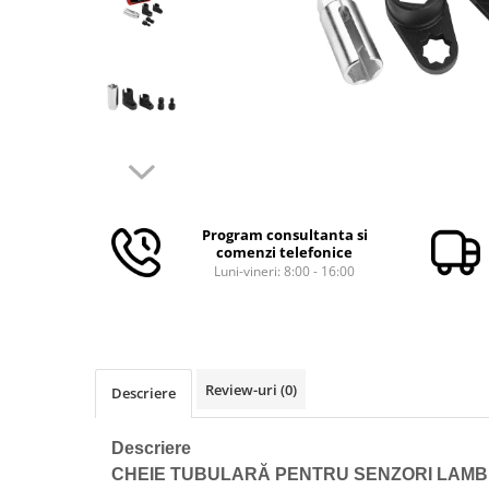
Aparate de masurat
Aparate de rindeluit
Aparate de slefuit
Aparate de tuns
Aparate de vopsit
Aparate pe acumulator / baterie
Aspiratoare
Program consultanta si
Baterii incarcatoare
comenzi telefonice
Betoniera
Luni-vineri: 8:00 - 16:00
Cantar electronic
Ciocane rotopercutoare
Compresoare
Review-uri
(0)
Descriere
Fierastraie
Generatoare de ozon
Descriere
Invertor / convertor curent
CHEIE TUBULARĂ PENTRU SENZORI LAMB