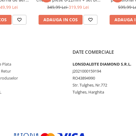
zare 15-40cm
41 piese (B109 + 16009 +
pentru vulca
49,99 Lei
349,99 Lei
319,99 Lei
599,99 L
-200)
KD10219)
(T
COS
ADAUGA IN COS
ADAUGA I
DATE COMERCIALE
 Plata
LONSDALEITE DIAMOND S.R.L.
e Retur
J2021000159194
Produselor
RO43894990
Str. Tulghes, Nr.772
L
Tulghes, Harghita