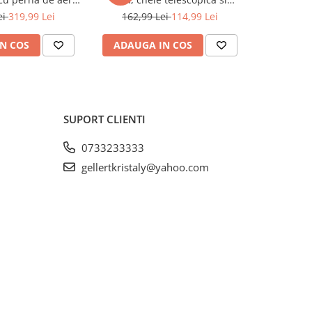
nizare 13.5-40cm
accesorii incluse (KD3525)
pentru v
ei
319,99 Lei
162,99 Lei
114,99 Lei
549,9
A256)
N COS
ADAUGA IN COS
ADAUG
SUPORT CLIENTI
0733233333
gellertkristaly@yahoo.com