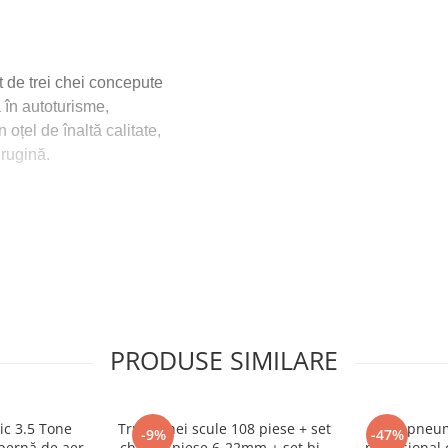
 de trei chei concepute
 în autoturisme,
 oțel de înaltă calitate,
 rugină.
PRODUSE SIMILARE
ic 3.5 Tone
Trusa chei scule 108 piese + set
Cric pneum
-9%
-47%
 pernă de aer
chei 12 piese 6-22mm + set biti
profesional 