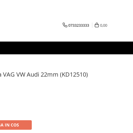
0733233333
0,00
da VAG VW Audi 22mm (KD12510)
A IN COS