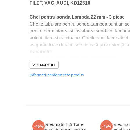
FILET, VAG, AUDI, KD12510
Macara electrica
Motoare electrice
Chei pentru sonda Lambda 22 mm - 3 piese
Nivela Laser
Cheile tubulare pentru sonde Lambda sunt un set
pentru demontarea și instalarea sondelor lambda
Pistoale termice
autoutilitare și camioane. Cheile sunt fabricate din
Polizoare
asigurându-le durabilitate ridicată și rezistență la
De banc
Parametri:
Polizor mini
Material:
CrMo SCM-440, CrV 50BV30
Unghiulare/drepte
VEZI MAI MULT
Aplicație:
pentru sonda lambda
Pompe
Informatii conformitate produs
Conținutul setului:
chei x3
PPR lipire taiere
Dimensiune:
22 mm
Prelungitoare curent
Tip soclu:
Hexagonal
Redresoare/robot pornire/starter
auto
Numărul de piese din set:
3
Stabilizatoare curent AVR
Strung lemn electric
Cric pneumatic 3.5 Tone
Cric pneumat
-45%
-46%
profesional tip pernă aer 14-
profesional cu