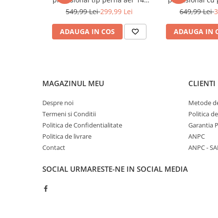
Sudura / taiere
40cm (3.5TAIR)
pentru vulcani
549,99 Lei
299,99 Lei
649,99 Lei
3
(RK-01
Accesorii / consumabile sudura
ADAUGA IN COS
ADAUGA IN 
Aparat taiat cu plasma
Aparate sudura
Masca de sudura
Sursa lumina
MAGAZINUL MEU
CLIENTI
UPS Sursa curent
Vibrator beton
Despre noi
Metode de
Termeni si Conditii
Politica d
Scule Atelier Auto
Politica de Confidentialitate
Garantia 
Accesorii / consumabile atelier
Politica de livrare
ANPC
auto
Contact
ANPC - SA
Ambreiaj
Aparat masina dejantat echilibrat
SOCIAL
URMARESTE-NE IN SOCIAL MEDIA
vulcanizare
Aparat sablat curatat
Blocaj distributie