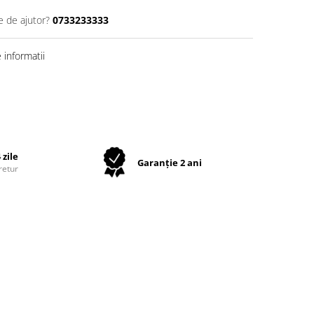
e de ajutor?
0733233333
informatii
 zile
Garanție 2 ani
retur