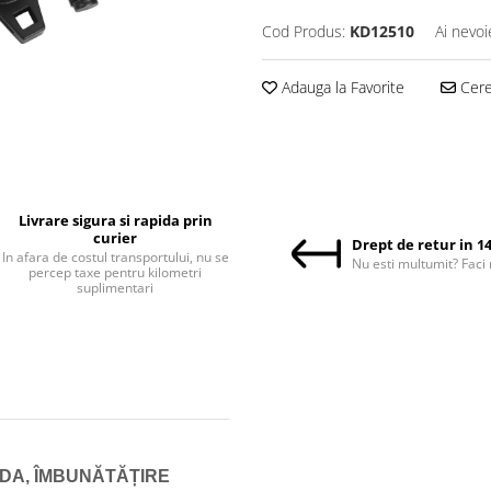
Cod Produs:
KD12510
Ai nevoi
Adauga la Favorite
Cere 
Livrare sigura si rapida prin
curier
Drept de retur in 14
In afara de costul transportului, nu se
Nu esti multumit? Faci 
percep taxe pentru kilometri
suplimentari
DA, ÎMBUNĂTĂȚIRE