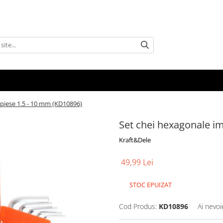
 piese 1.5 - 10 mm (KD10896)
Set chei hexagonale i
Kraft&Dele
49,99 Lei
STOC EPUIZAT
Cod Produs:
KD10896
Ai nevoi