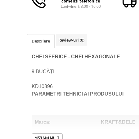
comenzi telefonice
Macara electrica
Luni-vineri: 8:00 - 16:00
Motoare electrice
Nivela Laser
Pistoale termice
Review-uri
(0)
Descriere
Polizoare
De banc
CHEI SFERICE - CHEI HEXAGONALE
Polizor mini
Unghiulare/drepte
9 BUCĂȚI
Pompe
KD10896
PPR lipire taiere
PARAMETRI TEHNICI AI PRODUSULUI
Prelungitoare curent
Redresoare/robot pornire/starter
auto
Stabilizatoare curent AVR
Marca:
KRAFT&DELE
Strung lemn electric
Model:
KD10896
VEZI MAI MULT