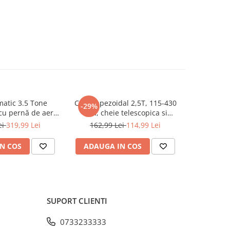
atic 3.5 Tone
Cric trapezoidal 2,5T, 115-430
Cric pn
-29%
-45%
cu pernă de aer
mm, cheie telescopica si
profesion
nizare 13.5-40cm
accesorii incluse (KD3525)
pentru v
ei
319,99 Lei
162,99 Lei
114,99 Lei
549,9
A256)
N COS
ADAUGA IN COS
ADAUG
SUPORT CLIENTI
0733233333