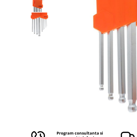
Aparate de masurat
Aparate de rindeluit
Aparate de slefuit
Aparate de tuns
Aparate de vopsit
Aparate pe acumulator / baterie
Aspiratoare
Baterii incarcatoare
Betoniera
Cantar electronic
Ciocane rotopercutoare
Compresoare
Fierastraie
Generatoare de ozon
Invertor / convertor curent
Program consultanta si