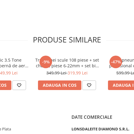
păt sferic
PRODUSE SIMILARE
ic 3.5 Tone
Trusa chei scule 108 piese + set
Cric pneum
-9%
-47%
 pernă de aer
chei 12 piese 6-22mm + set biti
profesional 
zare 15-40cm
41 piese (B109 + 16009 +
pentru vulca
49,99 Lei
349,99 Lei
319,99 Lei
599,99 L
-200)
KD10219)
(T
COS
ADAUGA IN COS
ADAUGA I
&DELE.
Cheile Allen sunt
litate,
caracterizat prin
DATE COMERCIALE
 Plata
LONSDALEITE DIAMOND S.R.L.