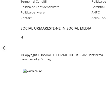
Termeni si Conditii
Politica d
Chei
Politica de Confidentialitate
Garantia 
Biti hex/torx/spline
Politica de livrare
ANPC
Chei auto speciale
Contact
ANPC - SA
Chei combinate/inelare/cu clichet
Chei tubulare
SOCIAL
URMARESTE-NE IN SOCIAL MEDIA
Dinamometrice
Filtre ulei
Prelungitor chei
Truse scule
©Copyright LONSDALEITE DIAMOND S.R.L. 2026
Platforma E
Clesti auto
commerce by Gomag
Compresoare auto
Cricuri
Dulap scule echipat si neechipat
Elevator
Extractoare / Prese
Extras arcuri suspensie