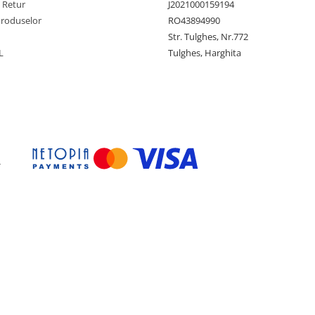
e Retur
J2021000159194
Produselor
RO43894990
Str. Tulghes, Nr.772
L
Tulghes, Harghita
-