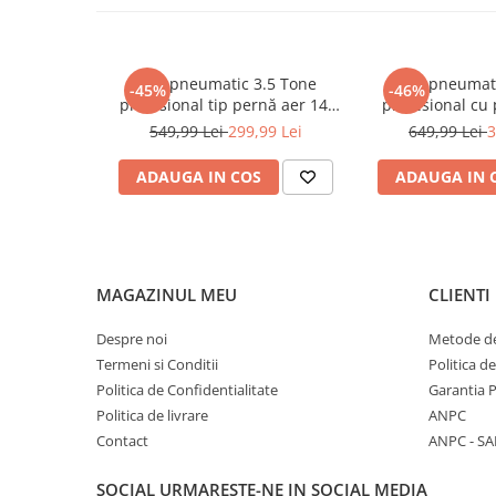
Sudura / taiere
Accesorii / consumabile sudura
Aparat taiat cu plasma
Cric pneumatic 3.5 Tone
Cric pneumat
-45%
-46%
Aparate sudura
profesional tip pernă aer 14-
profesional cu
40cm (3.5TAIR)
pentru vulcani
Masca de sudura
549,99 Lei
299,99 Lei
649,99 Lei
3
(RK-01
Sursa lumina
ADAUGA IN COS
ADAUGA IN 
UPS Sursa curent
Vibrator beton
Scule Atelier Auto
Accesorii / consumabile atelier
MAGAZINUL MEU
CLIENTI
auto
Despre noi
Metode de
Ambreiaj
Termeni si Conditii
Politica d
Aparat masina dejantat echilibrat
Politica de Confidentialitate
Garantia 
vulcanizare
Politica de livrare
ANPC
Aparat sablat curatat
Contact
ANPC - SA
Blocaj distributie
SOCIAL
URMARESTE-NE IN SOCIAL MEDIA