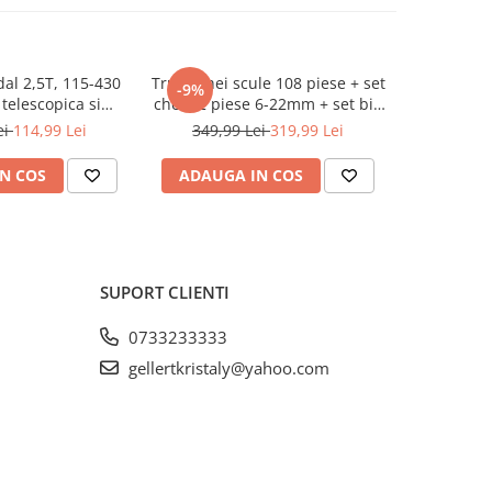
dal 2,5T, 115-430
Trusa chei scule 108 piese + set
Cric pn
-9%
-45%
telescopica si
chei 12 piese 6-22mm + set biti
profesion
ncluse (KD3525)
41 piese (B109 + 16009 +
pentru v
ei
114,99 Lei
349,99 Lei
319,99 Lei
549,9
KD10219)
N COS
ADAUGA IN COS
ADAUG
SUPORT CLIENTI
0733233333
gellertkristaly@yahoo.com