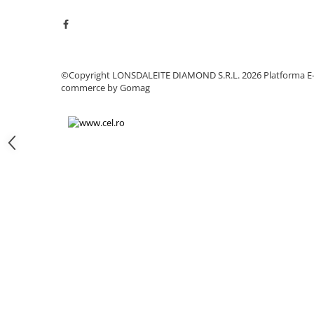
Chei
Biti hex/torx/spline
Chei auto speciale
Chei combinate/inelare/cu clichet
©Copyright LONSDALEITE DIAMOND S.R.L. 2026
Platforma E
Chei tubulare
commerce by Gomag
Dinamometrice
Filtre ulei
Prelungitor chei
Truse scule
Clesti auto
Compresoare auto
Cricuri
Dulap scule echipat si neechipat
Elevator
Extractoare / Prese
Extras arcuri suspensie