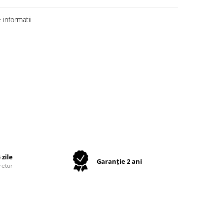
informatii
 zile
Garanție 2 ani
retur