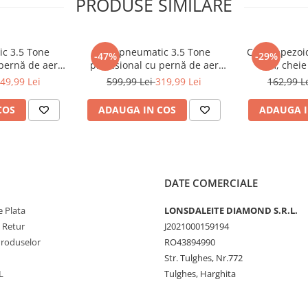
PRODUSE SIMILARE
ic 3.5 Tone
Cric pneumatic 3.5 Tone
Cric trapezoi
-47%
-29%
 pernă de aer
profesional cu pernă de aer
mm, cheie 
zare 15-40cm
pentru vulcanizare 13.5-40cm
accesorii i
49,99 Lei
599,99 Lei
319,99 Lei
162,99 L
-200)
(TA256)
COS
ADAUGA IN COS
ADAUGA I
DATE COMERCIALE
 Plata
LONSDALEITE DIAMOND S.R.L.
e Retur
J2021000159194
Produselor
RO43894990
Str. Tulghes, Nr.772
L
Tulghes, Harghita