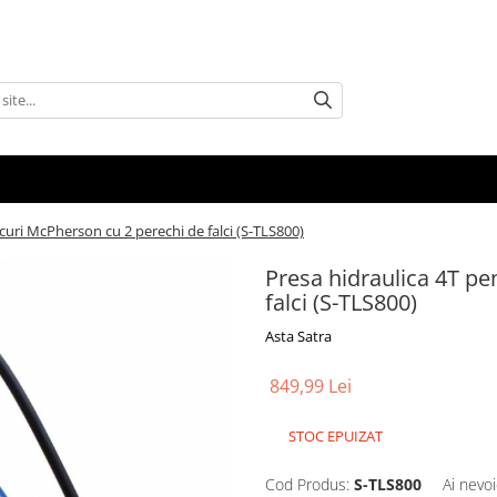
curi McPherson cu 2 perechi de falci (S-TLS800)
Presa hidraulica 4T pe
falci (S-TLS800)
Asta Satra
849,99 Lei
STOC EPUIZAT
Cod Produs:
S-TLS800
Ai nevoi