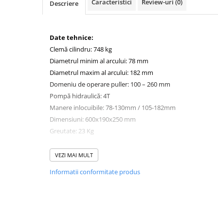
Caracteristici
Review-uri
(0)
Descriere
Macara electrica
Motoare electrice
Date tehnice:
Nivela Laser
Clemă cilindru: 748 kg
Pistoale termice
Diametrul minim al arcului: 78 mm
Polizoare
Diametrul maxim al arcului: 182 mm
De banc
Domeniu de operare puller: 100 – 260 mm
Pompă hidraulică: 4T
Polizor mini
Manere inlocuibile: 78-130mm / 105-182mm
Unghiulare/drepte
Dimensiuni: 600x190x250 mm
Pompe
Greutate: 23 Kg
PPR lipire taiere
Prelungitoare curent
VEZI MAI MULT
Redresoare/robot pornire/starter
Informatii conformitate produs
auto
Stabilizatoare curent AVR
Strung lemn electric