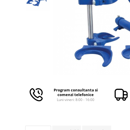
Aparate de masurat
Aparate de rindeluit
Aparate de slefuit
Aparate de tuns
Aparate de vopsit
Aparate pe acumulator / baterie
Aspiratoare
Baterii incarcatoare
Betoniera
Cantar electronic
Ciocane rotopercutoare
Program consultanta si
comenzi telefonice
Compresoare
Luni-vineri: 8:00 - 16:00
Fierastraie
Generatoare de ozon
Invertor / convertor curent