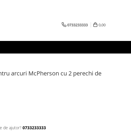
0733233333
0,00
ntru arcuri McPherson cu 2 perechi de
e de ajutor?
0733233333