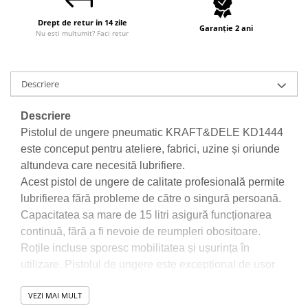
Accesorii / consumabile sudura
Scule pentru gresat
Cilindru hidraulic
Aparat taiat cu plasma
Drept de retur in 14 zile
Scule pentru instalatori
Garanție 2 ani
Nu esti multumit? Faci retur
Cricuri
Aparate sudura
Scule pentru lemn
Macarale
Masca de sudura
Prese
Surubelnite
Sursa lumina
Descriere
Scule pentru gresat
Truse scule
UPS Sursa curent
Suport motor
Ventuze
Vibrator beton
Descriere
Suporti
Pistolul de ungere pneumatic KRAFT&DELE KD1444
este conceput pentru ateliere, fabrici, uzine și oriunde
Testere / masuratoare
altundeva care necesită lubrifiere.
Traversa echilibrare / adaptor
Acest pistol de ungere de calitate profesională permite
ridcare
lubrifierea fără probleme de către o singură persoană.
Truse diverse consumabile
Capacitatea sa mare de 15 litri asigură funcționarea
continuă, fără a fi nevoie de reumpleri obositoare.
Roțile incluse sporesc mobilitatea și ușurința în
utilizare. Pistolul de ungere este excepțional de ușor
de utilizat.
VEZI MAI MULT