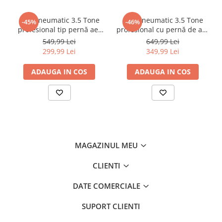
•
lavetă din microfibră
Cric pneumatic 3.5 Tone
Cric pneumatic 3.5 Tone
-45%
-46%
profesional tip pernă aer
profesional cu pernă de aer
•
bază pentru introducerea rășinii de reparare
14-40cm (3.5TAIR)
pentru vulcanizare 15-40cm
549,99 Lei
649,99 Lei
(RK-01-200)
299,99 Lei
349,99 Lei
•
rășină de reparare
ADAUGA IN COS
ADAUGA IN COS
•
seringă
•
folie de întărire
MAGAZINUL MEU
CLIENTI
•
lamă de ras
DATE COMERCIALE
•
ac
SUPORT CLIENTI