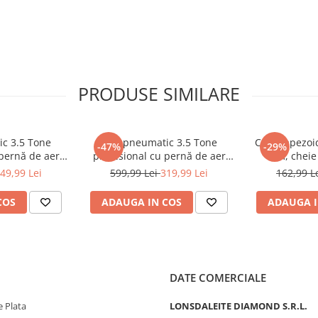
rilor din sistemele de
PRODUSE SIMILARE
 de fum livrat în sistem
 conectați un compresor
ic 3.5 Tone
Cric pneumatic 3.5 Tone
Cric trapezoi
-47%
-29%
 pernă de aer
profesional cu pernă de aer
mm, cheie 
zare 15-40cm
pentru vulcanizare 13.5-40cm
accesorii i
/min
49,99 Lei
599,99 Lei
319,99 Lei
162,99 L
-200)
(TA256)
COS
ADAUGA IN COS
ADAUGA I
pidă a scurgerilor din
 și alte sisteme de conducte
DATE COMERCIALE
 Plata
LONSDALEITE DIAMOND S.R.L.