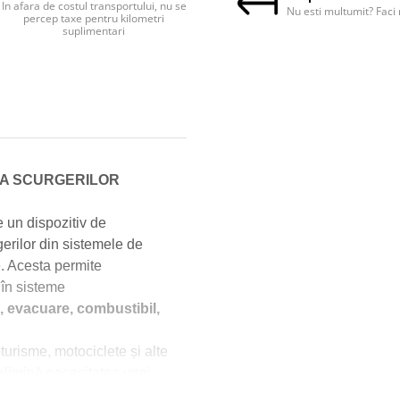
In afara de costul transportului, nu se
Nu esti multumit? Faci 
percep taxe pentru kilometri
suplimentari
A SCURGERILOR
 un dispozitiv de
erilor din sistemele de
e. Acesta permite
 în sisteme
 evacuare, combustibil,
turisme, motociclete și alte
limină necesitatea unei
ct îl face ușor de