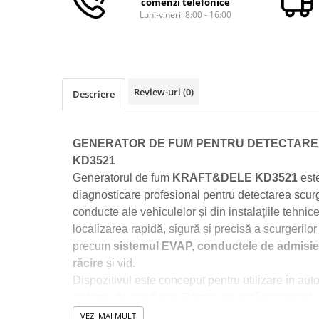
comenzi telefonice
Macara electrica
Luni-vineri: 8:00 - 16:00
Motoare electrice
Nivela Laser
Pistoale termice
Review-uri
(0)
Descriere
Polizoare
De banc
Polizor mini
GENERATOR DE FUM PENTRU DETECTARE
Unghiulare/drepte
KD3521
Pompe
Generatorul de fum
KRAFT&DELE KD3521
este
diagnosticare profesional pentru detectarea scurg
PPR lipire taiere
conducte ale vehiculelor și din instalațiile tehnic
Prelungitoare curent
localizarea rapidă, sigură și precisă a scurgerilor
Redresoare/robot pornire/starter
precum
sistemul EVAP, conductele de admisie,
auto
răcire
și vid.
Stabilizatoare curent AVR
Dispozitivul este conceput pentru utilizare în auto
sisteme de conducte. Pompa de aer încorporată e
Strung lemn electric
surse de presiune externe, iar designul său compa
VEZI MAI MULT