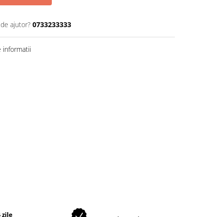
 de ajutor?
0733233333
informatii
 zile