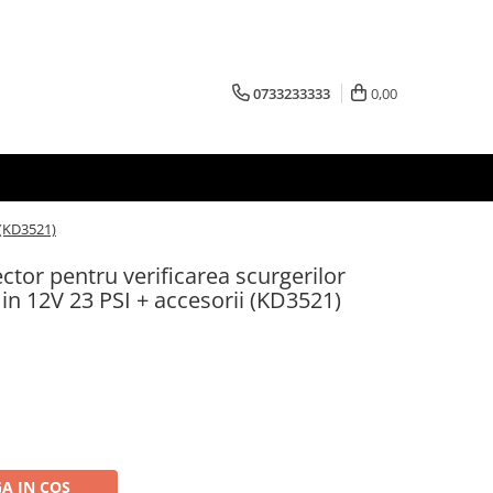
0733233333
0,00
 (KD3521)
tor pentru verificarea scurgerilor
in 12V 23 PSI + accesorii (KD3521)
A IN COS