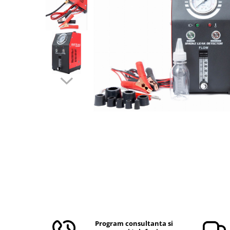
Aparate de masurat
Aparate de rindeluit
Aparate de slefuit
Aparate de tuns
Aparate de vopsit
Aparate pe acumulator / baterie
Aspiratoare
Baterii incarcatoare
Betoniera
Cantar electronic
Ciocane rotopercutoare
Compresoare
Fierastraie
Generatoare de ozon
Invertor / convertor curent
Program consultanta si