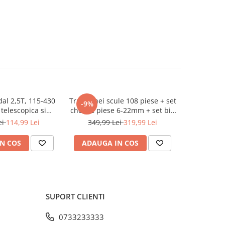
dal 2,5T, 115-430
Trusa chei scule 108 piese + set
Cric pn
-9%
-45%
telescopica si
chei 12 piese 6-22mm + set biti
profesion
ncluse (KD3525)
41 piese (B109 + 16009 +
pentru v
ei
114,99 Lei
349,99 Lei
319,99 Lei
549,9
KD10219)
N COS
ADAUGA IN COS
ADAUG
SUPORT CLIENTI
0733233333