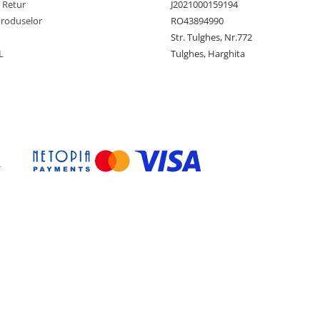
e Retur
J2021000159194
Produselor
RO43894990
Str. Tulghes, Nr.772
L
Tulghes, Harghita
ternă
-
5 mm