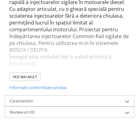
Accesorii / consumabile sudura
rapidă a injectoarelor sigilate în motoarele diesel.
Scule pentru gresat
Cilindru hidraulic
Cu adaptor articulat, cu o gheară specială pentru
Aparat taiat cu plasma
Scule pentru instalatori
scoaterea injectoarelor fără a deteriora chiulasa,
Cricuri
Aparate sudura
permițând lucrul în spațiul limitat al
Scule pentru lemn
Macarale
Masca de sudura
compartimentului motorului. Proiectat pentru
Prese
Surubelnite
Sursa lumina
îndepărtarea injectoarelor Common Rail sigilate de
Scule pentru gresat
Truse scule
pe chiulasa. Pentru utilizarea m.in în sistemele
UPS Sursa curent
BOSCH / DELPHI.
Suport motor
Ventuze
Vibrator beton
Întregul este ambalat într-o valiză estetică și
Suporti
funcțională.
Testere / masuratoare
INCLUS:
gheară detașabilă pentru motoarele Mercedes
VEZI MAI MULT
Traversa echilibrare / adaptor
CDI
ridcare
Informatii conformitate produs
adaptoare filetate M17x1 și M27x1
Truse diverse consumabile
articulația mingii
Caracteristici
adaptoare cu gheare
Review-uri
(0)
ciocan inerțial 1,75 kg
lungime ciocan 350mm
buton de control