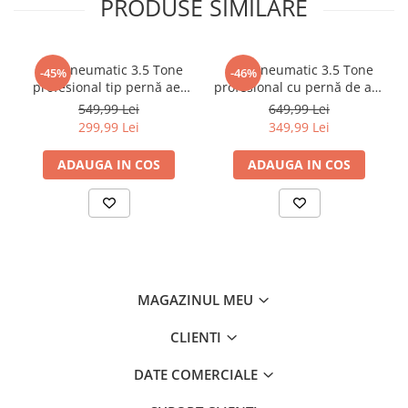
PRODUSE SIMILARE
valiză
Cric pneumatic 3.5 Tone
Cric pneumatic 3.5 Tone
-45%
-46%
profesional tip pernă aer
profesional cu pernă de aer
14-40cm (3.5TAIR)
pentru vulcanizare 15-40cm
549,99 Lei
649,99 Lei
(RK-01-200)
299,99 Lei
349,99 Lei
ADAUGA IN COS
ADAUGA IN COS
MAGAZINUL MEU
CLIENTI
DATE COMERCIALE