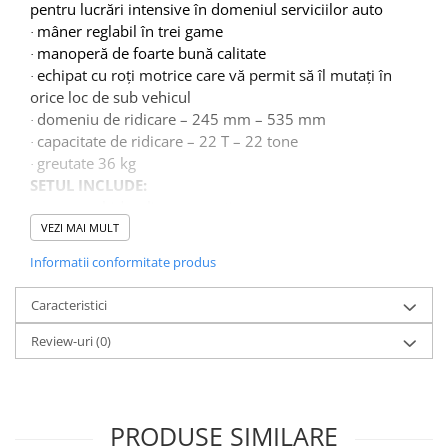
Accesorii / consumabile sudura
pentru lucrări intensive în domeniul serviciilor auto
Scule pentru gresat
Cilindru hidraulic
Aparat taiat cu plasma
mâner reglabil în trei game
·
Scule pentru instalatori
Cricuri
manoperă de foarte bună calitate
Aparate sudura
·
Scule pentru lemn
echipat cu roți motrice care vă permit să îl mutați în
Macarale
·
Masca de sudura
orice loc de sub vehicul
Prese
Surubelnite
Sursa lumina
domeniu de ridicare – 245 mm – 535 mm
·
Scule pentru gresat
Truse scule
UPS Sursa curent
capacitate de ridicare – 22 T – 22 tone
·
Suport motor
greutate 36 kg
Ventuze
·
Vibrator beton
SETUL INCLUDE:
Suporti
ascensor hidraulic-pneumatic
·
Testere / masuratoare
4 coastere
VEZI MAI MULT
·
Traversa echilibrare / adaptor
Informatii conformitate produs
ridcare
Truse diverse consumabile
Caracteristici
Review-uri
(0)
PRODUSE SIMILARE