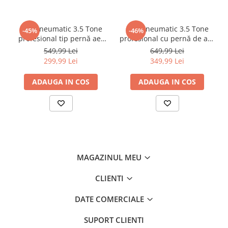
Cric pneumatic 3.5 Tone
Cric pneumatic 3.5 Tone
-45%
-46%
profesional tip pernă aer
profesional cu pernă de aer
14-40cm (3.5TAIR)
pentru vulcanizare 15-40cm
549,99 Lei
649,99 Lei
(RK-01-200)
299,99 Lei
349,99 Lei
ADAUGA IN COS
ADAUGA IN COS
MAGAZINUL MEU
CLIENTI
DATE COMERCIALE
SUPORT CLIENTI