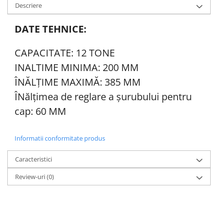
Sudura / taiere
Descriere
Accesorii / consumabile sudura
DATE TEHNICE:
Aparat taiat cu plasma
Aparate sudura
CAPACITATE: 12 TONE
Masca de sudura
INALTIME MINIMA: 200 MM
Sursa lumina
ÎNĂLȚIME MAXIMĂ: 385 MM
UPS Sursa curent
ÎNălțimea de reglare a șurubului pentru
Vibrator beton
cap: 60 MM
Scule Atelier Auto
Accesorii / consumabile atelier
auto
Informatii conformitate produs
Ambreiaj
Caracteristici
Aparat masina dejantat echilibrat
Review-uri
(0)
vulcanizare
Aparat sablat curatat
Blocaj distributie