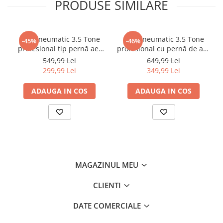
PRODUSE SIMILARE
Chei
Biti hex/torx/spline
Chei auto speciale
Cric pneumatic 3.5 Tone
Cric pneumatic 3.5 Tone
-45%
-46%
Chei combinate/inelare/cu clichet
profesional tip pernă aer
profesional cu pernă de aer
14-40cm (3.5TAIR)
pentru vulcanizare 15-40cm
Chei tubulare
549,99 Lei
649,99 Lei
(RK-01-200)
299,99 Lei
349,99 Lei
Dinamometrice
Filtre ulei
ADAUGA IN COS
ADAUGA IN COS
Prelungitor chei
Truse scule
Clesti auto
Compresoare auto
Cricuri
MAGAZINUL MEU
Dulap scule echipat si neechipat
CLIENTI
Elevator
Extractoare / Prese
DATE COMERCIALE
Extras arcuri suspensie