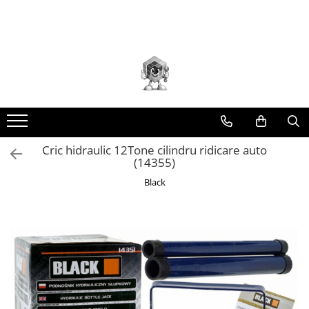
Toate Produsele
Scule electrice
Accesorii
taiere/slefuire/polizare/curatare
Amestecatoare
Aparat frezat / taiat
Cric hidraulic 12Tone cilindru ridicare auto
(14355)
Aparat gaurit si insurubat
Black
Aparat carotat
Aparat de banc
Aparat de mana
Aparat masina cusut
Aparat spalat cu presiune
Aparate de ascutit