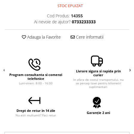
Macara electrica
STOC EPUIZAT
Motoare electrice
Cod Produs:
14355
Ai nevoie de ajutor?
0733233333
Nivela Laser
Pistoale termice
Adauga la Favorite
Cere informatii
Polizoare
De banc
Polizor mini
Unghiulare/drepte
Livrare sigura si rapida prin
Pompe
Program consultanta si comenzi
curier
telefonice
In afara de costul transportului, nu
Luni-vineri: 8:00 - 16:00
se percep taxe pentru kilometri
PPR lipire taiere
suplimentari
Prelungitoare curent
Redresoare/robot pornire/starter
auto
Drept de retur in 14 zile
Garanție 2 ani
Nu esti multumit? Faci retur
Stabilizatoare curent AVR
Strung lemn electric