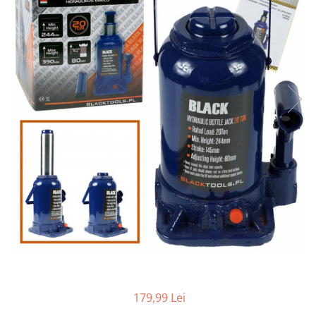
Aparate de masurat
Aparate de rindeluit
Aparate de slefuit
Aparate de tuns
Aparate de vopsit
Aparate pe acumulator / baterie
Aspiratoare
Baterii incarcatoare
Betoniera
Cantar electronic
Ciocane rotopercutoare
Compresoare
Fierastraie
Generatoare de ozon
179,99 Lei
Invertor / convertor curent