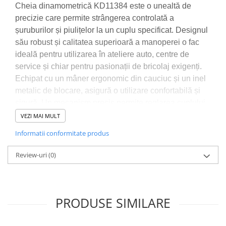
Sudura / taiere
Cheia dinamometrică KD11384 este o unealtă de
precizie care permite strângerea controlată a
Accesorii / consumabile sudura
șuruburilor și piulițelor la un cuplu specificat. Designul
Aparat taiat cu plasma
său robust și calitatea superioară a manoperei o fac
Aparate sudura
ideală pentru utilizarea în ateliere auto, centre de
Masca de sudura
service și chiar pentru pasionații de bricolaj exigenți.
Sursa lumina
Echipat cu un mâner ergonomic din cauciuc și un inel
UPS Sursa curent
metalic de blocare, asigură o utilizare confortabilă și
sigură. Un mecanism precis permite reglarea cuplului
Vibrator beton
de la 20 la 120 Nm, permițând o gamă largă de
VEZI MAI MULT
Scule Atelier Auto
aplicații în lucrările de asamblare și service.
Accesorii / consumabile atelier
Informatii conformitate produs
Instrumentul este furnizat într-o geantă practică de
auto
transport pentru depozitare și transport ușor.
Review-uri
(0)
Ambreiaj
Aparat masina dejantat echilibrat
vulcanizare
PRODUSE SIMILARE
Aparat sablat curatat
CARACTERISTICI ALE PRODUSULUI:
Blocaj distributie
✅
Construcție solidă pentru o durată lungă de viață