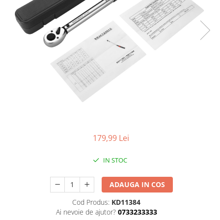
Aparate de masurat
Aparate de rindeluit
Aparate de slefuit
Aparate de tuns
Aparate de vopsit
Aparate pe acumulator / baterie
Aspiratoare
Baterii incarcatoare
Betoniera
Cantar electronic
179,99 Lei
Ciocane rotopercutoare
IN STOC
Compresoare
Fierastraie
ADAUGA IN COS
Generatoare de ozon
Cod Produs:
KD11384
Ai nevoie de ajutor?
0733233333
Invertor / convertor curent