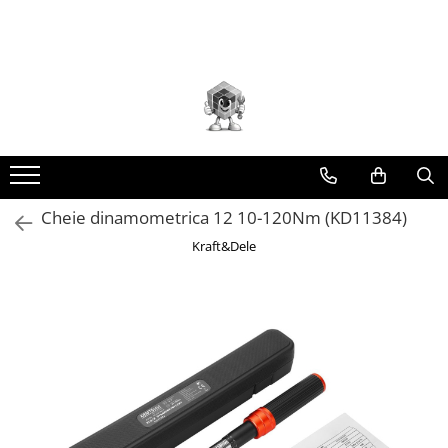
Toate Produsele
Scule electrice
Accesorii
taiere/slefuire/polizare/curatare
Amestecatoare
Aparat frezat / taiat
Cheie dinamometrica 12 10-120Nm (KD11384)
Aparat gaurit si insurubat
Kraft&Dele
Aparat carotat
Aparat de banc
Aparat de mana
Aparat masina cusut
Aparat spalat cu presiune
Aparate de ascutit