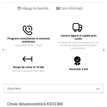
Macara electrica
Adauga la Favorite
Cere informatii
Motoare electrice
Nivela Laser
Pistoale termice
Polizoare
Livrare sigura si rapida prin
Program consultanta si comenzi
curier
De banc
telefonice
In afara de costul transportului, nu
Luni-vineri: 8:00 - 16:00
se percep taxe pentru kilometri
Polizor mini
suplimentari
Unghiulare/drepte
Pompe
PPR lipire taiere
Drept de retur in 14 zile
Garanție 2 ani
Nu esti multumit? Faci retur
Prelungitoare curent
Redresoare/robot pornire/starter
auto
Descriere
Stabilizatoare curent AVR
Strung lemn electric
Cheie dinamometrică KD11384