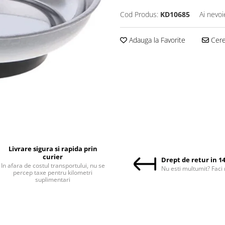
Cod Produs:
KD10685
Ai nevoi
Adauga la Favorite
Cere 
Livrare sigura si rapida prin
curier
Drept de retur in 14
In afara de costul transportului, nu se
Nu esti multumit? Faci 
percep taxe pentru kilometri
suplimentari