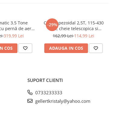
atic 3.5 Tone
Cric trapezoidal 2,5T, 115-430
Cric pn
-29%
-45%
cu pernă de aer
mm, cheie telescopica si
profesion
nizare 13.5-40cm
accesorii incluse (KD3525)
pentru v
ei
319,99 Lei
162,99 Lei
114,99 Lei
549,9
A256)
N COS
ADAUGA IN COS
ADAUG
SUPORT CLIENTI
0733233333
gellertkristaly@yahoo.com