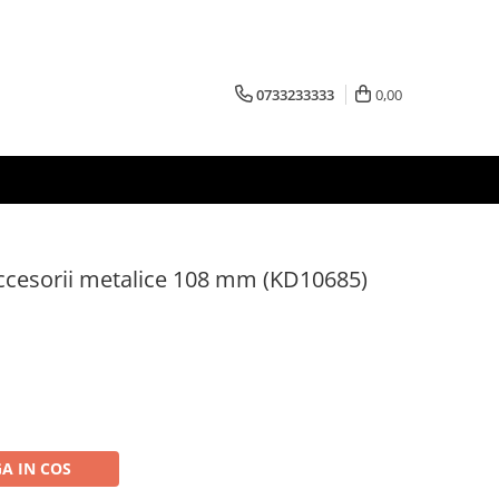
0733233333
0,00
ccesorii metalice 108 mm (KD10685)
A IN COS