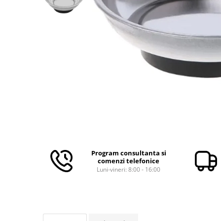
Aparate de masurat
Aparate de rindeluit
Aparate de slefuit
Aparate de tuns
Aparate de vopsit
Aparate pe acumulator / baterie
Aspiratoare
Baterii incarcatoare
Betoniera
Cantar electronic
Ciocane rotopercutoare
Program consultanta si
comenzi telefonice
Compresoare
Luni-vineri: 8:00 - 16:00
Fierastraie
Generatoare de ozon
Invertor / convertor curent