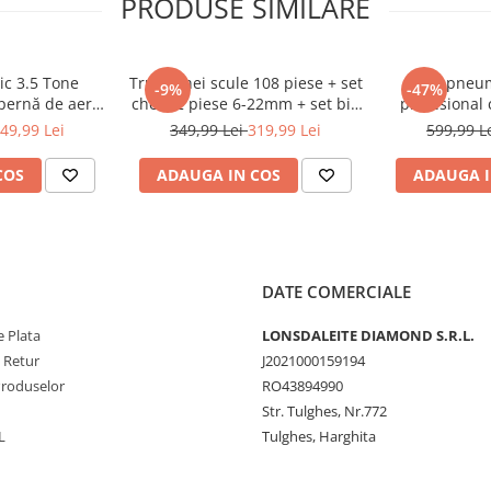
PRODUSE SIMILARE
DUSULUI
lice pe loc
ic 3.5 Tone
Trusa chei scule 108 piese + set
Cric pneum
-9%
-47%
orizontal
 pernă de aer
chei 12 piese 6-22mm + set biti
profesional 
zare 15-40cm
41 piese (B109 + 16009 +
pentru vulca
49,99 Lei
349,99 Lei
319,99 Lei
599,99 L
une în relief
-200)
KD10219)
(T
e și pierdere
COS
ADAUGA IN COS
ADAUGA I
ice și bricolaj
DATE COMERCIALE
 Plata
LONSDALEITE DIAMOND S.R.L.
e Retur
J2021000159194
pentru atelier
Produselor
RO43894990
108 mm
Str. Tulghes, Nr.772
 presat
L
Tulghes, Harghita
uruburilor, piulițelor și elementelor metalice mici