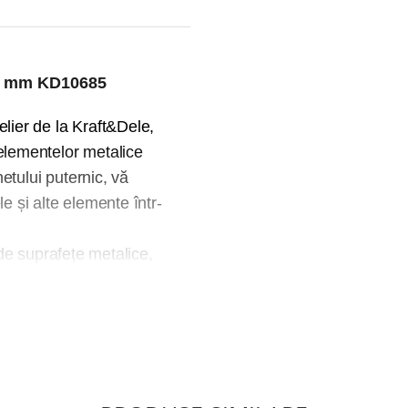
08 mm KD10685
lier de la Kraft&Dele,
elementelor metalice
netului puternic, vă
le și alte elemente într-
 de suprafețe metalice,
cule. Datorită acestui
mă și munca devine mai
dublă gofrată cu o
e și ușor de curățat.