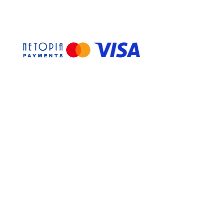
ULUI
-