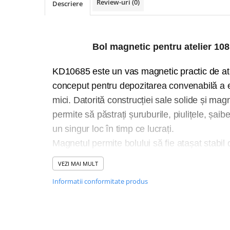
Review-uri
(0)
Descriere
Macara electrica
Motoare electrice
Nivela Laser
Bol magnetic pentru atelier 1
Pistoale termice
KD10685 este un vas magnetic practic de ate
Polizoare
conceput pentru depozitarea convenabilă a 
De banc
mici. Datorită construcției sale solide și mag
Polizor mini
permite să păstrați șuruburile, piulițele, șaibe
Unghiulare/drepte
Pompe
un singur loc în timp ce lucrați.
Magnetul permite bolului să fie atașat stabil
PPR lipire taiere
cum ar fi un banc de lucru sau un dulap de s
Prelungitoare curent
VEZI MAI MULT
fapt, elementele stocate în ea nu se destra
Redresoare/robot pornire/starter
Informatii conformitate produs
rapidă și mai organizată. Fabricat din tablă 
auto
suprafață – lustruită, rezistentă la deteriorar
Stabilizatoare curent AVR
Strung lemn electric