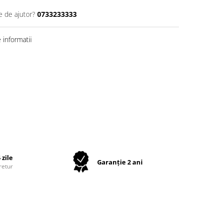
e de ajutor?
0733233333
informatii
 zile
Garanție 2 ani
retur