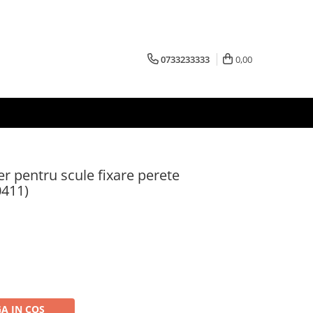
0733233333
0,00
r pentru scule fixare perete
411)
A IN COS