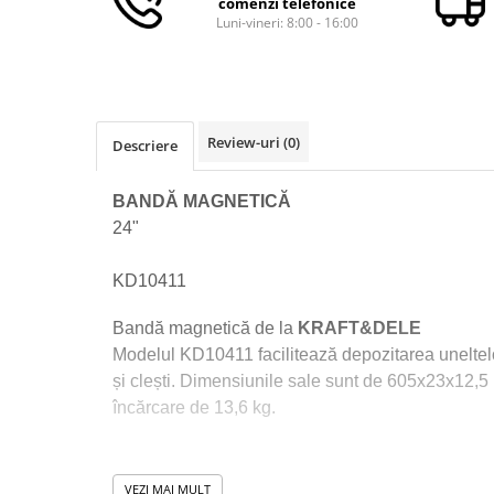
comenzi telefonice
Macara electrica
Luni-vineri: 8:00 - 16:00
Motoare electrice
Nivela Laser
Pistoale termice
Review-uri
(0)
Descriere
Polizoare
De banc
BANDĂ MAGNETICĂ
Polizor mini
24"
Unghiulare/drepte
Pompe
KD10411
PPR lipire taiere
Bandă magnetică de la
KRAFT&DELE
Prelungitoare curent
Modelul KD10411 facilitează depozitarea uneltel
Redresoare/robot pornire/starter
și clești. Dimensiunile sale sunt de 605x23x12,5
auto
încărcare de 13,6 kg.
Stabilizatoare curent AVR
Strung lemn electric
VEZI MAI MULT