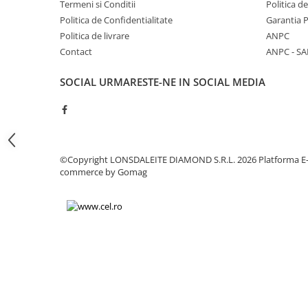
Termeni si Conditii
Politica d
Chei
Politica de Confidentialitate
Garantia 
Biti hex/torx/spline
Politica de livrare
ANPC
Chei auto speciale
Contact
ANPC - SA
Chei combinate/inelare/cu clichet
Chei tubulare
SOCIAL
URMARESTE-NE IN SOCIAL MEDIA
Dinamometrice
Filtre ulei
Prelungitor chei
Truse scule
©Copyright LONSDALEITE DIAMOND S.R.L. 2026
Platforma E
Clesti auto
commerce by Gomag
Compresoare auto
Cricuri
Dulap scule echipat si neechipat
Elevator
Extractoare / Prese
Extras arcuri suspensie