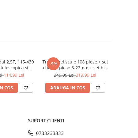
dal 2,5T, 115-430
Trusa chei scule 108 piese + set
Cric pn
-9%
-45%
telescopica si
chei 12 piese 6-22mm + set biti
profesion
ncluse (KD3525)
41 piese (B109 + 16009 +
pentru v
ei
114,99 Lei
349,99 Lei
319,99 Lei
549,9
KD10219)
N COS
ADAUGA IN COS
ADAUG
SUPORT CLIENTI
0733233333