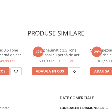
PRODUSE SIMILARE
ic 3.5 Tone
Cric pneumatic 3.5 Tone
Cric trapezoi
-47%
-29%
 pernă de aer
profesional cu pernă de aer
mm, cheie 
zare 15-40cm
pentru vulcanizare 13.5-40cm
accesorii i
49,99 Lei
599,99 Lei
319,99 Lei
162,99 L
-200)
(TA256)
COS
ADAUGA IN COS
ADAUGA I
DATE COMERCIALE
 Plata
LONSDALEITE DIAMOND S.R.L.