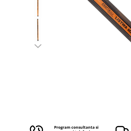
Aparate de masurat
Aparate de rindeluit
Aparate de slefuit
Aparate de tuns
Aparate de vopsit
Aparate pe acumulator / baterie
Aspiratoare
Baterii incarcatoare
Betoniera
Cantar electronic
Ciocane rotopercutoare
Compresoare
Fierastraie
Generatoare de ozon
Invertor / convertor curent
Program consultanta si