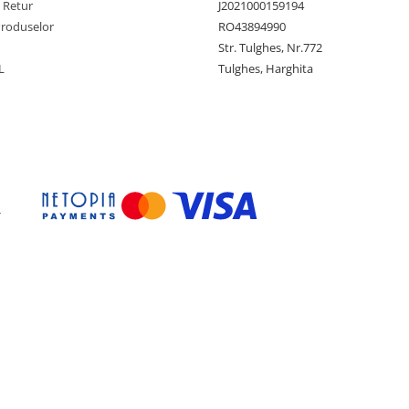
e Retur
J2021000159194
Produselor
RO43894990
Str. Tulghes, Nr.772
L
Tulghes, Harghita
-