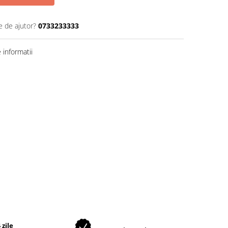
e de ajutor?
0733233333
informatii
 zile