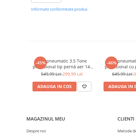
Sudura / taiere
Informatii conformitate produs
Accesorii / consumabile sudura
COMPOZIȚIE SET
Aparat taiat cu plasma
Aparate sudura
Bandă magnetică KD10411
Masca de sudura
Sursa lumina
UPS Sursa curent
Cric pneumatic 3.5 Tone
Cric pneumat
Vibrator beton
-45%
-46%
profesional tip pernă aer 14-
profesional cu
Scule Atelier Auto
40cm (3.5TAIR)
pentru vulcani
549,99 Lei
299,99 Lei
649,99 Lei
3
(RK-01
Accesorii / consumabile atelier
auto
ADAUGA IN COS
ADAUGA IN 
Ambreiaj
Aparat masina dejantat echilibrat
vulcanizare
MAGAZINUL MEU
CLIENTI
Aparat sablat curatat
Blocaj distributie
Despre noi
Metode de