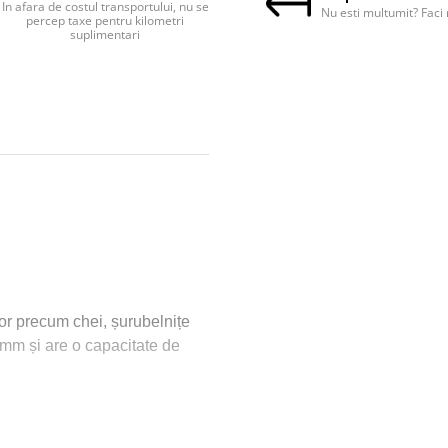
In afara de costul transportului, nu se
Nu esti multumit? Faci 
percep taxe pentru kilometri
suplimentari
or precum chei, șurubelnițe
 mm și are o capacitate de