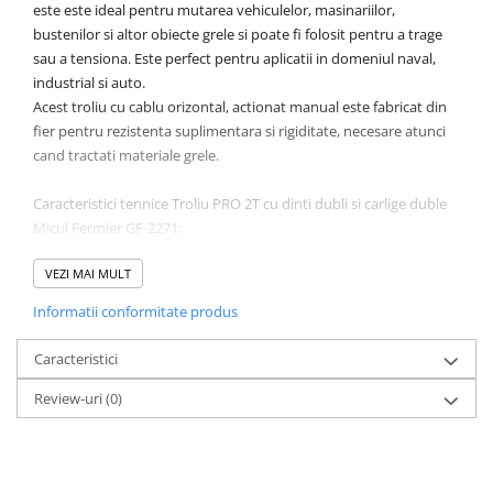
Accesorii / consumabile sudura
este este ideal pentru mutarea vehiculelor, masinariilor,
Scule pentru gresat
Cilindru hidraulic
Aparat taiat cu plasma
bustenilor si altor obiecte grele si poate fi folosit pentru a trage
Scule pentru instalatori
Cricuri
sau a tensiona. Este perfect pentru aplicatii in domeniul naval,
Aparate sudura
Scule pentru lemn
industrial si auto.
Macarale
Masca de sudura
Acest troliu cu cablu orizontal, actionat manual este fabricat din
Prese
Surubelnite
Sursa lumina
fier pentru rezistenta suplimentara si rigiditate, necesare atunci
Scule pentru gresat
Truse scule
UPS Sursa curent
cand tractati materiale grele.
Suport motor
Ventuze
Vibrator beton
Caracteristici tennice Troliu PRO 2T cu dinti dubli si carlige duble
Suporti
Micul Fermier GF-2271:
Testere / masuratoare
- usor de montat si transportat
VEZI MAI MULT
- sistem de blocare de siguranta prin franare cu clichet
Traversa echilibrare / adaptor
- material din otel de calitate
ridcare
Informatii conformitate produs
- capacitate maxima de incarcare: 2 T
Truse diverse consumabile
- cablu otelit impletit de buna calitate
Caracteristici
- carlinge de otel cu sistem de securitate
- roata dubla
Review-uri
(0)
Brand
Micul Fermier
Capacitate maxima de
2 T
incarcare