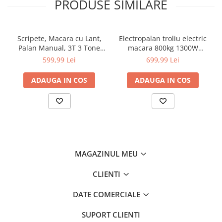
PRODUSE SIMILARE
Diamentru
4 mm (Diamentru cablu)
Greutate bruta
1.8 kg
Greutate neta
1.7 kg
Scripete, Macara cu Lant,
Electropalan troliu electric
Lungime cablu
1.9 m
Palan Manual, 3T 3 Tone
macara 800kg 1300W
Mecanism de blocare
Da
lant 6m 8mm (KD3502)
(KD1526)
599,99 Lei
699,99 Lei
Numar bucati/bax
10 buc
Numar de carlige
2 buc
ADAUGA IN COS
ADAUGA IN COS
Sarcina de tragere maxima
540 kg
Tip produs
Troliu
MAGAZINUL MEU
CLIENTI
DATE COMERCIALE
SUPORT CLIENTI