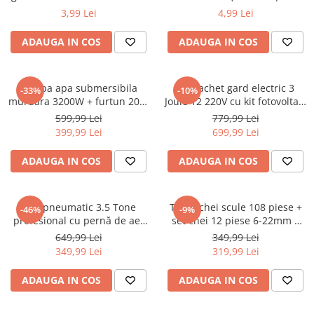
(BK87644)
Macara electrica
3,99 Lei
4,99 Lei
Motoare electrice
ADAUGA IN COS
ADAUGA IN COS
Nivela Laser
Pistoale termice
Pompa apa submersibila
Kit pachet gard electric 3
-33%
-10%
Polizoare
murdara 3200W + furtun 20m
Joule 12 220V cu kit fotovoltaic
pompieri (CP-5501+20M)
panou solar baterie 7ah
599,99 Lei
779,99 Lei
De banc
1000m (BK87634-1000-03-7ah)
399,99 Lei
699,99 Lei
Polizor mini
Unghiulare/drepte
ADAUGA IN COS
ADAUGA IN COS
Pompe
PPR lipire taiere
Cric pneumatic 3.5 Tone
Trusa chei scule 108 piese +
-46%
-9%
Prelungitoare curent
profesional cu pernă de aer
set chei 12 piese 6-22mm +
pentru vulcanizare 15-40cm
set biti 41 piese (B109 + 16009
649,99 Lei
349,99 Lei
Redresoare/robot pornire/starter
(RK-01-200)
+ KD10219)
349,99 Lei
319,99 Lei
auto
Stabilizatoare curent AVR
ADAUGA IN COS
ADAUGA IN COS
Strung lemn electric