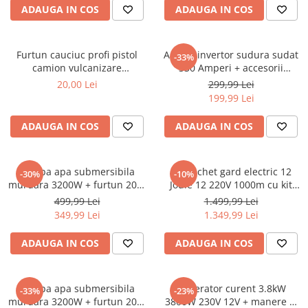
Chei
ADAUGA IN COS
ADAUGA IN COS
Biti hex/torx/spline
Chei auto speciale
Furtun cauciuc profi pistol
Aparat invertor sudura sudat
-33%
Chei combinate/inelare/cu clichet
camion vulcanizare
330 Amperi + accesorii
pneumatic compresor aer
(KD1781)
Chei tubulare
20,00 Lei
299,99 Lei
20bar 13mm interior (F-15m-
199,99 Lei
Dinamometrice
13mm)
Filtre ulei
ADAUGA IN COS
ADAUGA IN COS
Prelungitor chei
Truse scule
Clesti auto
Pompa apa submersibila
Kit pachet gard electric 12
-30%
-10%
murdara 3200W + furtun 20m
Joule 12 220V 1000m cu kit
Compresoare auto
pompieri (CP-5511)
fotovoltaic panou solar 30W
499,99 Lei
1.499,99 Lei
baterie 12V 12Ah cutie din
Cricuri
349,99 Lei
1.349,99 Lei
inox (BK87633-1000(-30W-
Dulap scule echipat si neechipat
12Ah))
ADAUGA IN COS
ADAUGA IN COS
Elevator
Extractoare / Prese
Pompa apa submersibila
Generator curent 3.8kW
-33%
-23%
Extras arcuri suspensie
murdara 3200W + furtun 20m
3800W 230V 12V + manere si