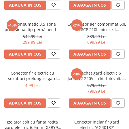
Aparate de masurat
ADAUGA IN COS
ADAUGA IN COS
Aparate de rindeluit
Aparate de slefuit
Cric pneumatic 3.5 Tone
Compresor aer comprimat 60L
-45%
-21%
Aparate de tuns
profesional tip pernă aer 14-
3.8CP 210L min + kit
40cm (3.5TAIR)
pmeumatic 5piese 8bar (BX-
Aparate de vopsit
549,99 Lei
889,99 Lei
3257+)
299,99 Lei
699,99 Lei
Aparate pe acumulator / baterie
Aspiratoare
ADAUGA IN COS
ADAUGA IN COS
Baterii incarcatoare
Betoniera
Conector fir electric cu
Kit pachet gard electric 6
-18%
suruburi prelungire gard
Joule 12 220V cu kit fotovoltaic
Cantar electronic
electric DISCH65 (BK87589)
panou baterie 7ah fir 1000m
4,99 Lei
979,99 Lei
Ciocane rotopercutoare
(BK87583-1000-03-7ah)
799,99 Lei
Compresoare
ADAUGA IN COS
ADAUGA IN COS
Fierastraie
Generatoare de ozon
Izolator colt cu fanta rotita
Conector inelar fir gard
Invertor / convertor curent
gard electric 6.9mm DISBY90
electric (AGR0137)