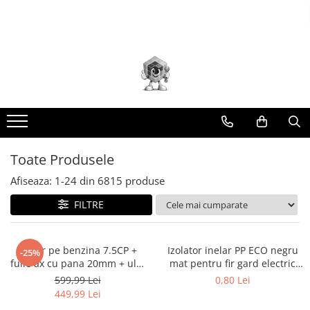
Toate Produsele
Scule electrice
Accesorii
taiere/slefuire/polizare/curatare
Amestecatoare
Aparat frezat / taiat
Toate Produsele
Aparat gaurit si insurubat
Afiseaza:
1-
24
din
6815
produse
Aparat carotat
FILTRE
Aparat de banc
Aparat de mana
Aparat masina cusut
Motor pe benzina 7.5CP +
Izolator inelar PP ECO negru
-25%
fulie ax cu pana 20mm + ulei
mat pentru fir gard electric
Aparat spalat cu presiune
4 timpi DISFB96
DISGD08 (BK87541)
599,99 Lei
0,80 Lei
Aparate de ascutit
(BK19816+F+U)
449,99 Lei