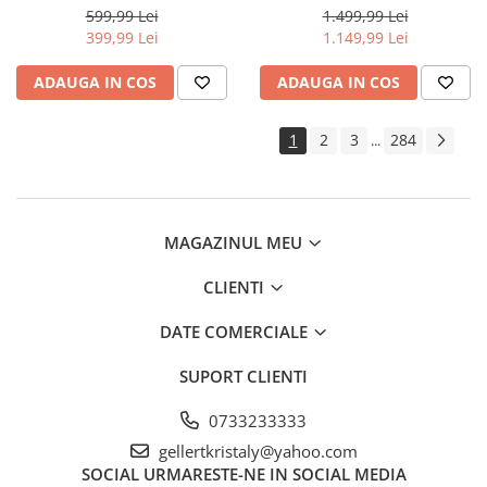
pompieri (STPW3200+20M)
roti motor benzina 7CP
Extras demontat curele
599,99 Lei
1.499,99 Lei
(KD125)
399,99 Lei
1.149,99 Lei
Extras demontat tapiterie pini
conectori
ADAUGA IN COS
ADAUGA IN COS
Extras injector supape
Extras
1
2
3
284
...
rulmenti/bucse/articulatii/butuci
Extras suruburi piulite
Reparat caroserie
Frana
MAGAZINUL MEU
Aerisit schimbat lichid
CLIENTI
Bercuit conducte
Presa etrier
DATE COMERCIALE
Trusa completa
Magnet recuperator
SUPORT CLIENTI
Pistol impact
0733233333
Pistol electric
gellertkristaly@yahoo.com
Pistol pneumatic
SOCIAL
URMARESTE-NE IN SOCIAL MEDIA