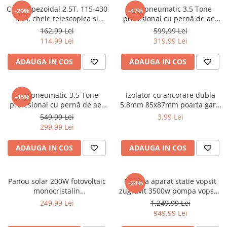
Sudura / taiere
Cric trapezoidal 2,5T, 115-430
Cric pneumatic 3.5 Tone
-29%
-47%
mm, cheie telescopica si
profesional cu pernă de aer
Accesorii / consumabile sudura
accesorii incluse (KD3525)
pentru vulcanizare 13.5-40cm
162,99 Lei
599,99 Lei
Aparat taiat cu plasma
(TA256)
114,99 Lei
319,99 Lei
Aparate sudura
Masca de sudura
ADAUGA IN COS
ADAUGA IN COS
Sursa lumina
UPS Sursa curent
Cric pneumatic 3.5 Tone
Izolator cu ancorare dubla
-45%
Vibrator beton
profesional cu pernă de aer
5.8mm 85x87mm poarta gard
pentru vulcanizare (KD470)
electric M87Z673 DISBY77
549,99 Lei
3,99 Lei
Scule Atelier Auto
(BK87661)
299,99 Lei
Accesorii / consumabile atelier
auto
ADAUGA IN COS
ADAUGA IN COS
Ambreiaj
Aparat masina dejantat echilibrat
Panou solar 200W fotovoltaic
Masina aparat statie vopsit
-24%
vulcanizare
monocristalin
zugravit 3500w pompa vopsea
1350x765x30mm (BK87494-2)
Aparat sablat curatat
var lac lavabil 225bar 15Lmin
249,99 Lei
1.249,99 Lei
(KD2123)
949,99 Lei
Blocaj distributie